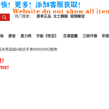
热门搜索：
原单正品
女士腕錶
视频解说
海
愛彼
真力時
宇舶《恒宝》
百達翡麗
江詩丹頓
积
毫米男装超A高仿手表W6920042腕表
频！
ems!