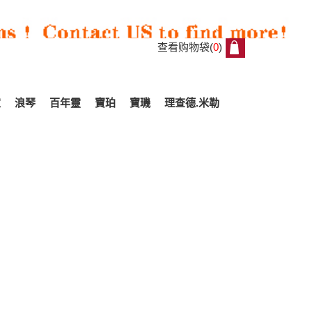
查看购物袋(
0
)
0
家
浪琴
百年靈
寶珀
寶璣
理查德.米勒