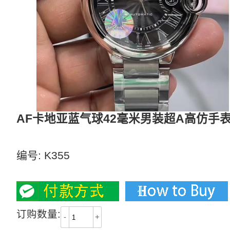
AF卡地亚蓝气球42毫米男装超A高仿手表W
多个表盘可选
编号:
K355
2700
订购数量:
-
+