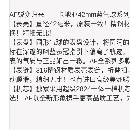
AF蜕变归来——卡地亚42mm蓝气球系
【表壳】直径42毫米，原装一致！精钢
换！精细无比！
【表盘】圆形气球的表盘设计，将圆润的
标在深邃的幽蓝表冠指引下偏离了轨迹。
表的气质与正品如出一辙。AF全系列多
【表链】316精钢材质表壳表链，折叠
动顺滑，精细无比！也有进口高级美洲鳄
【机芯】独家采用超级2824一体一档
选！ AF以全新形象携手更高品质工艺