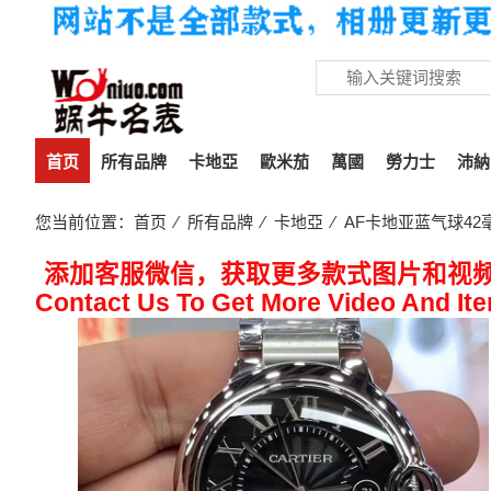
首页
所有品牌
卡地亞
歐米茄
萬國
勞力士
沛納
您当前位置：
首页
⁄
所有品牌
⁄
卡地亞
⁄ AF卡地亚蓝气球42
添加客服微信，获取更多款式图片和视
Contact Us To Get More Video And It