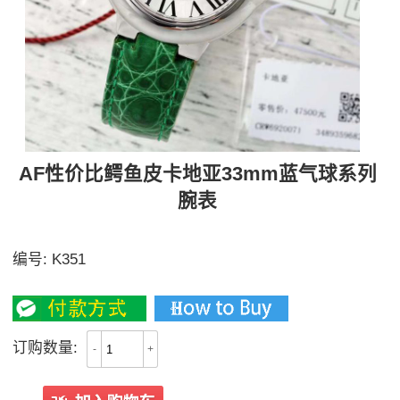
AF性价比鳄鱼皮卡地亚33mm蓝气球系列
腕表
多种鳄鱼皮表带可选
编号:
K351
2800
订购数量:
-
+