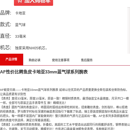
品牌:
卡地亚
款式:
蓝气球
直径:
33毫米
机芯:
独家采用NH05机芯，
产品详情
购前必读
使用注意事项
售后服务
AF性价比鳄鱼皮卡地亚33mm蓝气球系列腕表
AF蜕变归来——卡地亚33mm蓝气球系列腕表 延续以往优异的产品质量更换全新包装和全新防伪标，
让高品质更有识别性
【表壳】直径33毫米，厚度10毫米，原装一致！精钢材质表壳，最顶级蓝宝水晶镜面，月牙开口一模
一样。全部可与原装正品手表零件互 换！精细无比！
【表盘】圆形气球的表盘设计，将圆润的弧线运用得恰到好处，扭索雕纹表盘，剑形指针，难以拒绝
的经典表盘，罗马数字时标在深邃的幽蓝表冠指引下偏离了轨迹。瑞士原装烧钢蓝指针和真品尖晶宝
石把头。每一样都不是国内厂家能做到的！整只腕表的气质与正品如出一辙。AF全系列多款颜面和材
质的表盘可供选择，满足日常着装搭配。
【表链】316精钢材质表壳表链，折叠扣，高超的工艺水平塑造出远超同行的佩戴舒适性，钢带表链公
差小，无缝隙，关节活动顺滑，精细无比！也有进口高级美洲鳄鱼皮表带，多种面彩可选！