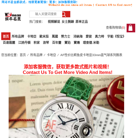
热门搜索：
视频解说
女士腕錶
原单正品
查看购物袋(
0
)
0
首页
所有品牌
卡地亞
歐米茄
萬國
勞力士
沛納海
愛彼
真力時
宇舶《恒宝》
百達翡麗
江詩丹頓
积家
浪琴
百年靈
寶珀
寶璣
理查德.米勒
您当前位置：
首页
⁄
所有品牌
⁄
卡地亞
⁄ AF性价比鳄鱼皮卡地亚33mm蓝气球系列腕表
添加客服微信，获取更多款式图片和视频！
Contact Us To Get More Video And Items!