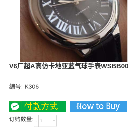
V6厂超A高仿卡地亚蓝气球手表WSBB00
正品开模！一比一复刻！最高版本！欢迎对比！
编号:
K306
2500
订购数量:
-
+