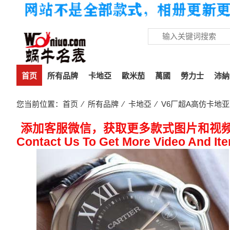
首页
所有品牌
卡地亞
歐米茄
萬國
勞力士
沛納
您当前位置：
首页
⁄
所有品牌
⁄
卡地亞
⁄ V6厂超A高仿卡地亚
添加客服微信，获取更多款式图片和视
Contact Us To Get More Video And It