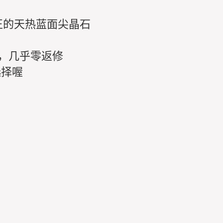
正的天热蓝面尖晶石
C，几乎零返修
选择喔