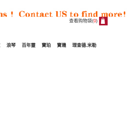
查看购物袋(
0
)
0
家
浪琴
百年靈
寶珀
寶璣
理查德.米勒