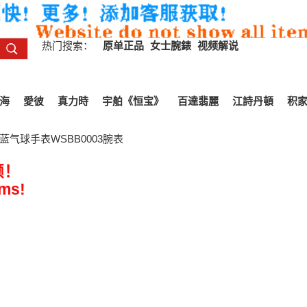
热门搜索：
原单正品
女士腕錶
视频解说
海
愛彼
真力時
宇舶《恒宝》
百達翡麗
江詩丹頓
积
蓝气球手表WSBB0003腕表
频！
ems!