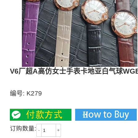
V6厂超A高仿女士手表卡地亚白气球WGBL0
专柜正品同步版本！同步正品1表1码1卡！
编号:
K279
2100
订购数量:
-
+