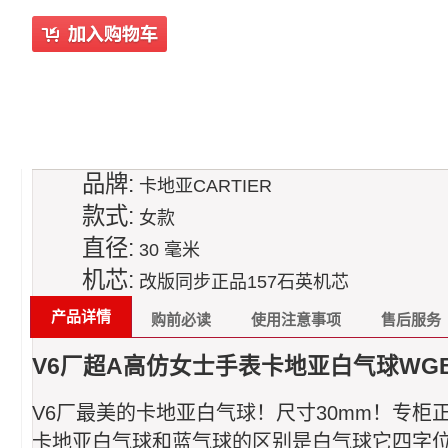
品牌:
卡地亚CARTIER
款式:
女款
直径:
30 毫米
机芯:
改版同步正品157石英机芯
产品详情
购前必读
使用注意事项
售后服务
V6厂超A高仿女士手表卡地亚白气球WGBL0
V6厂
最美的
卡地亚白气球
！尺寸30mm！专柜
卡地亚
白气球和蓝气球的区别是白气球它四字