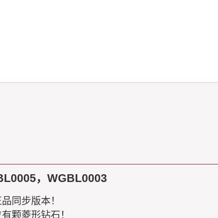
005，WGBL0003
正品同步版本！
位有颗菱形钻石！