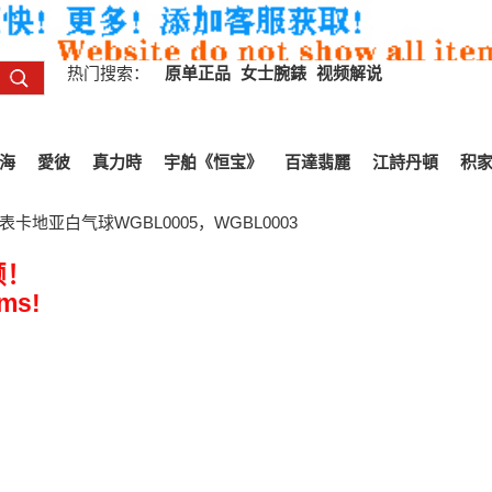
热门搜索：
原单正品
女士腕錶
视频解说
海
愛彼
真力時
宇舶《恒宝》
百達翡麗
江詩丹頓
积
表卡地亚白气球WGBL0005，WGBL0003
频！
ems!