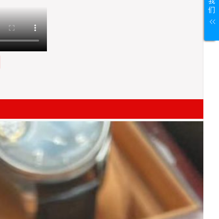
我
们
测