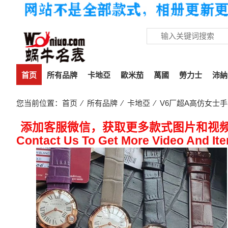
首页
所有品牌
卡地亞
歐米茄
萬國
勞力士
沛納
您当前位置：
首页
⁄
所有品牌
⁄
卡地亞
⁄ V6厂超A高仿女士手
添加客服微信，获取更多款式图片和视
Contact Us To Get More Video And It