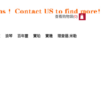
查看购物袋(
0
)
0
家
浪琴
百年靈
寶珀
寶璣
理查德.米勒