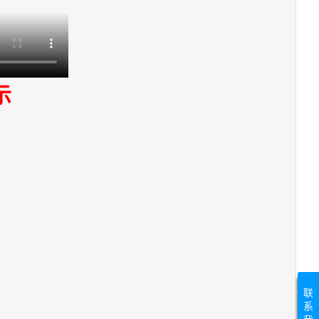
示
联
系