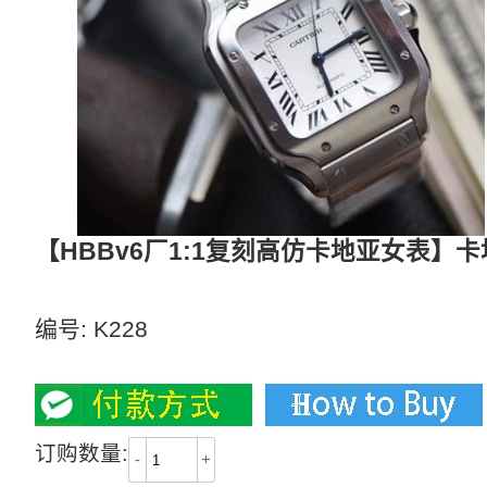
【HBBv6厂1:1复刻高仿卡地亚女表】卡
表带配备人体工力学SmartLink拆卸系统
编号:
K228
3400
订购数量:
-
+