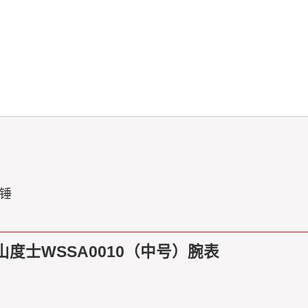
动锤
山度士WSSA0010（中号）腕表