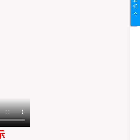
我
们
示