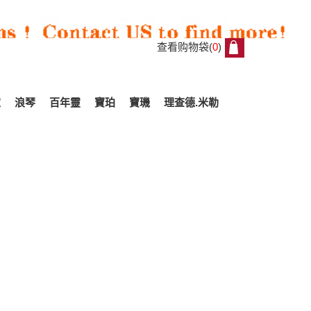
查看购物袋(
0
)
0
家
浪琴
百年靈
寶珀
寶璣
理查德.米勒