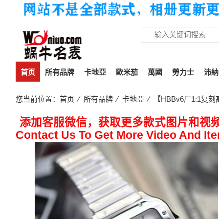
首页
所有品牌
卡地亞
歐米茄
萬國
勞力士
沛納
您当前位置：
首页
⁄
所有品牌
⁄
卡地亞
⁄ 【HBBv6厂1:1
添加客服微信，获取更多款式图片和视
Contact Us To Get More Video And It