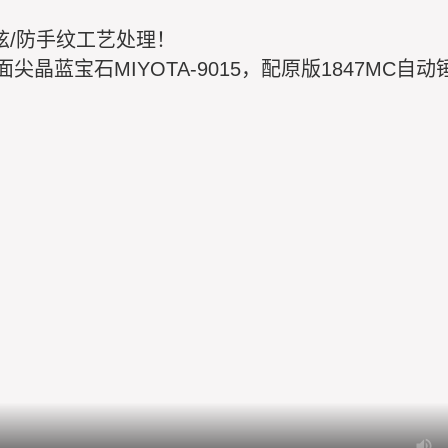
弦/防手纹工艺处理！
尖晶蓝宝石MIYOTA-9015，配原版1847MC自动