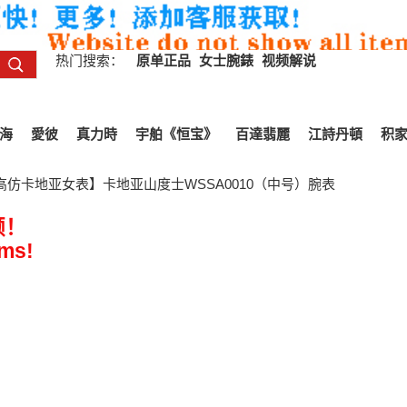
热门搜索：
原单正品
女士腕錶
视频解说
海
愛彼
真力時
宇舶《恒宝》
百達翡麗
江詩丹頓
积
复刻高仿卡地亚女表】卡地亚山度士WSSA0010（中号）腕表
频！
ems!