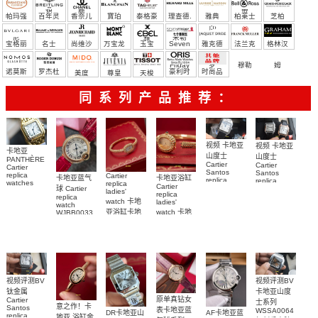
宝）
頓
麗
蒂
帕玛强
百年灵
香奈儿
寶珀
泰格豪
理查德.
雅典
柏莱士
芝柏
尼
雅
米勒
宝格丽
名士
尚维沙
万宝龙
玉宝
Seven
雅克德
法兰克
格林汉
Friday
罗
穆勒
姆
诺莫斯
罗杰杜
豪利时
时尚品
美度
尊皇
天梭
彼
牌/原单
同系列产品推荐：
视频 卡地亚
视频 卡地亚
卡地亚
山度士
山度士
PANTHÈRE
Cartier
Cartier
Cartier
Santos
Santos
replica
Cartier
卡地亚蓝气
卡地亚浴缸
replica
replica
watches
replica
Cartier
球 Cartier
watch
watch 克隆
WJPN0016
ladies'
replica
replica
WGSA0021，
卡地亞復刻
手錶
watch 卡地
ladies'
watch
WSSA0040
WSSA0040
手錶 腕表
亚浴缸卡地
watch 卡地
WJBB0033
女表
腕表
卡地亞藍氣
亞 復刻手錶
亞高仿手錶
WJBA0067
WGBA0070
球高仿手錶
腕表
腕表
腕表
视频评测BV
视频评测BV
卡地亚山度
钛金属
原单真钻女
Cartier
士系列
意之作！卡
Santos
表卡地亚蓝
WSSA0064
DR卡地亚山
AF卡地亚蓝
replica
地亚 浴缸金