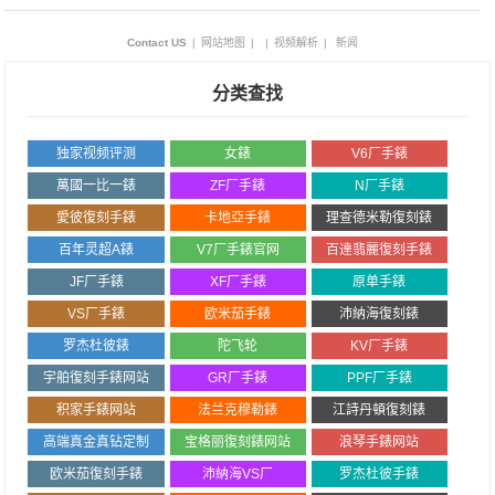
Contact US
|
网站地图
|
|
视频解析
|
新闻
分类查找
独家视频评测
女錶
V6厂手錶
萬國一比一錶
ZF厂手錶
N厂手錶
愛彼復刻手錶
卡地亞手錶
理查德米勒復刻錶
百年灵超A錶
V7厂手錶官网
百達翡麗復刻手錶
JF厂手錶
XF厂手錶
原单手錶
VS厂手錶
欧米茄手錶
沛納海復刻錶
罗杰杜彼錶
陀飞轮
KV厂手錶
宇舶復刻手錶网站
GR厂手錶
PPF厂手錶
积家手錶网站
法兰克穆勒錶
江詩丹頓復刻錶
高端真金真钻定制
宝格丽復刻錶网站
浪琴手錶网站
欧米茄復刻手錶
沛納海VS厂
罗杰杜彼手錶