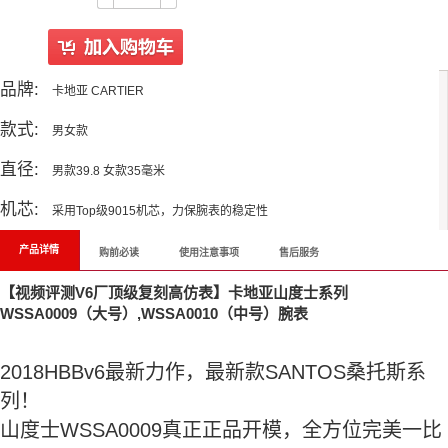
品牌:
卡地亚 CARTIER
款式:
男女款
直径:
男款39.8 女款35毫米
机芯:
采用Top级9015机芯，力保腕表的稳定性
产品详情
购前必读
使用注意事项
售后服务
【视频评测V6厂顶级复刻高仿表】卡地亚山度士系列
WSSA0009（大号）,WSSA0010（中号）腕表
2018HBBv6最新力作，最新款SANTOS桑托斯系
列！
山度士WSSA0009真正正品开模，全方位完美一比