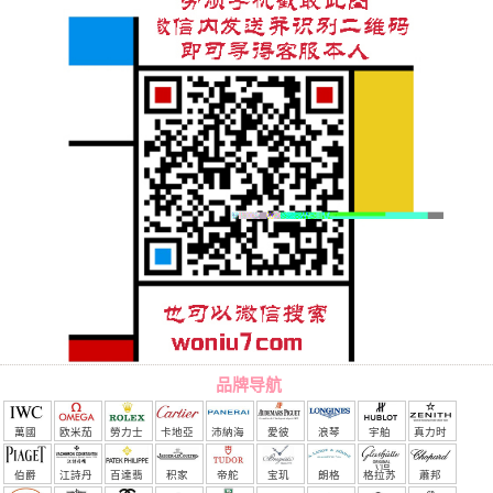
品牌导航
萬國
欧米茄
勞力士
卡地亞
沛納海
愛彼
浪琴
宇舶
真力时
（恒
伯爵
江詩丹
百達翡
积家
帝舵
宝玑
朗格
格拉苏
蕭邦