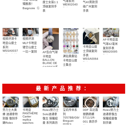
气球系列
复刻手表腕
度士女装1:1
气40男款顶
watch卡地亚
镯腕表！
WE902040
表
顶级复刻手
级广州复刻
山度士复刻
Baignoire（浴
腕表
表
手表
手表
缸）顶级复
WSSA0082
WSBB0040
WSSA0089
刻女士手表
腕表
腕表
腕表
视频评测卡
视频评测
AF卡地亚蓝
地亚山度士
MLF卡地亚
气球42毫米
卡地亚山度
系列
镂空山度士
复刻手表
WSSA0037
士顶级复刻
W6920095
一比一复刻
AF告白气球
一比一复刻
手表
腕表
精仿手表
满钻莫桑钻
卡地亚
WSSA0064
高仿手表腕
WHSA0015
BALLON
卡地亚山度
腕表
BLANC DE
表
腕表
士集合
CARTIER系
列
W4BL0003
复刻手表
最新产品推荐：
Rolex勞力士
劳力士大黄
卡地亚
宝玑传世系
DDF 百达翡
Rolex勞力士
PANTHÈRE
Solo迪通拿
蜂 迪通拿特
列
丽鹦鹉螺
迪通拿復古
Cartier
7057BB/G9/9W6
5711/1R-
復古 保羅紐
别版 復刻手
保羅紐曼復
replica
Breguet
001 高仿手
曼 系列高仿
錶Rolex
watches
刻手錶
replica
WJPN0016
錶 Patek
Bumblebee
Rolex Paul
復刻手錶
watches 寶