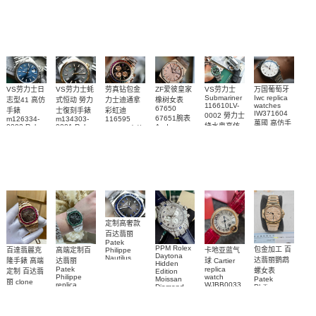
blaken
Philippe
Newman
卡地亞復刻
璣高仿手錶
Daytona
Nautilus
replica
手錶 腕表
Replica
replica
watch
腕表
Watch
watch
VS劳力士日
VS劳力士蚝
劳真钻包金
ZF爱彼皇家
VS劳力士
万国葡萄牙
Submariner
Iwc replica
志型41 高仿
式恒动 勞力
力士迪通拿
橡树女表
116610LV-
watches
67650
手錶
士復刻手錶
彩虹迪
IW371604
0002 勞力士
67651腕表
m126334-
m134303-
116595
萬國 高仿手
綠水鬼高仿
0002 Rolex
0001 Rolex
Audemars
RBOW 高仿
錶 腕表
Replica
Oyster
Piguet
手錶(绿水
手表腕錶
Perpetual
Replica
watch 腕表
鬼)Rolex
replica
Replica
watch 愛彼
Rolex watch
Green Dial
watch 腕表
高仿手錶
Rainbow
(Green
Submariner)
Replica
watch
定制高奢款
百达翡丽
Patek
PPM Rolex
包金加工 百
百達翡麗克
高端定制百
卡地亚蓝气
Philippe
Daytona
Nautilus
达翡丽鹦鹉
隆手錶 高端
达翡丽
球 Cartier
Hidden
replica
Patek
replica
螺女表
定制 百达翡
Edition
watch
Philippe
watch
Moissan
Patek
5711/111P-
丽 clone
replica
WJBB0033
Diamond
Philippe
Patek
001 百達翡
watches
Replica
卡地亞藍氣
replica
Philippe
5711/113P-
麗高仿手錶
Watch
watch
球高仿手錶
replica
001腕表百
7118/1R-
腕表
watches
腕表