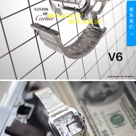
联
系
我
们