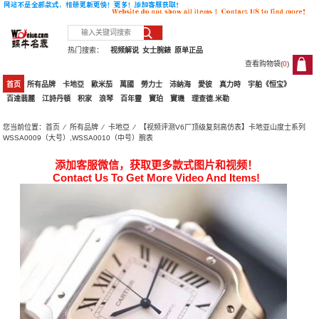
热门搜索：
视频解说
女士腕錶
原单正品
查看购物袋(
0
)
0
首页
所有品牌
卡地亞
歐米茄
萬國
勞力士
沛納海
愛彼
真力時
宇舶《恒宝》
百達翡麗
江詩丹頓
积家
浪琴
百年靈
寶珀
寶璣
理查德.米勒
您当前位置：
首页
⁄
所有品牌
⁄
卡地亞
⁄ 【视频评测V6厂顶级复刻高仿表】卡地亚山度士系列
WSSA0009（大号）,WSSA0010（中号）腕表
添加客服微信，获取更多款式图片和视频！
Contact Us To Get More Video And Items!