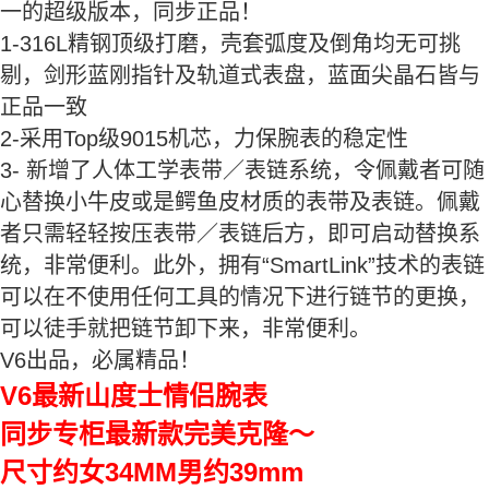
一的超级版本，同步正品！
1-316L精钢顶级打磨，壳套弧度及倒角均无可挑
剔，剑形蓝刚指针及轨道式表盘，蓝面尖晶石皆与
正品一致
2-采用Top级9015机芯，力保腕表的稳定性
3- 新增了人体工学表带／表链系统，令佩戴者可随
心替换小牛皮或是鳄鱼皮材质的表带及表链。佩戴
者只需轻轻按压表带／表链后方，即可启动替换系
统，非常便利。此外，拥有“SmartLink”技术的表链
可以在不使用任何工具的情况下进行链节的更换，
可以徒手就把链节卸下来，非常便利。
V6出品，必属精品！
V6最新山度士情侣腕表
同步专柜最新款完美克隆～
尺寸约女34MM男约39mm