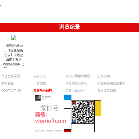
010腕表
達翡麗復刻
5723/112R-
<
001腕表
手錶
浏览纪录
【视频评测V6
厂顶级复刻高
仿表】卡地亚
山度士系列
WSSA0009（大
号）,WSSA0010（中
号）腕表
代理合作原则
支付方式
復刻市场常识解秘
售前必读
联系客服
出货质检
介绍朋友有好礼
机械錶使用注意事项
CONTACT US
查看所有品牌
重要手錶百科
售后维修细则