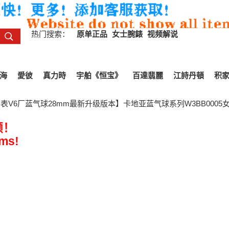
热门搜索：
原单正品
女士腕錶
视频解说
海
愛彼
真力時
宇舶《恒宝》
百達翡麗
江詩丹頓
积
表V6厂蓝气球28mm最新升级版本】卡地亚蓝气球系列W3BB0005
频！
ems!