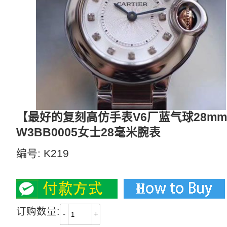
【最好的复刻高仿手表V6厂蓝气球28m
W3BB0005女士28毫米腕表
编号:
K219
2300
订购数量:
-
+