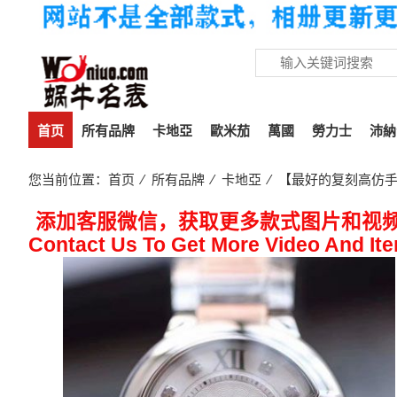
首页
所有品牌
卡地亞
歐米茄
萬國
勞力士
沛納
您当前位置：
首页
⁄
所有品牌
⁄
卡地亞
⁄ 【最好的复刻高仿手
添加客服微信，获取更多款式图片和视
Contact Us To Get More Video And It