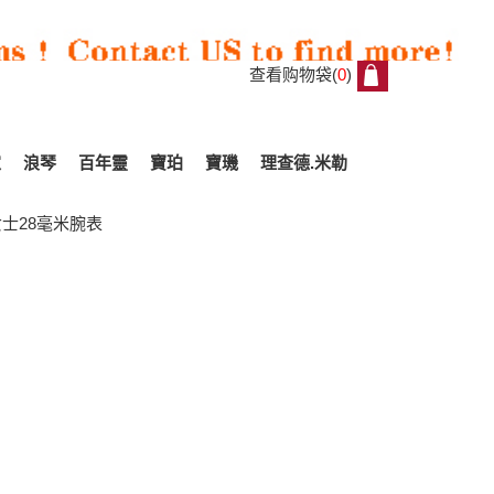
查看购物袋(
0
)
0
家
浪琴
百年靈
寶珀
寶璣
理查德.米勒
女士28毫米腕表