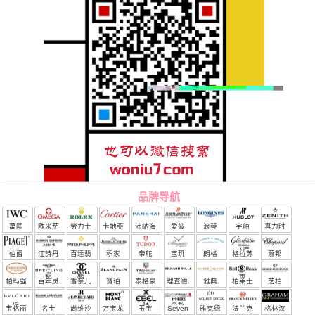
品牌导航
萬國
欧米茄
勞力士
卡地亞
沛納海
愛彼
浪琴
宇舶
真力时
（恒
伯爵
江詩丹
百達翡
积家
帝舵
宝玑
朗格
格拉苏
蕭邦
宝）
頓
麗
蒂
帕玛强
百年灵
香奈儿
寶珀
泰格豪
理查德.
雅典
柏莱士
芝柏
尼
雅
米勒
宝格丽
名士
尚维沙
万宝龙
玉宝
Seven
雅克德
法兰克
格林汉