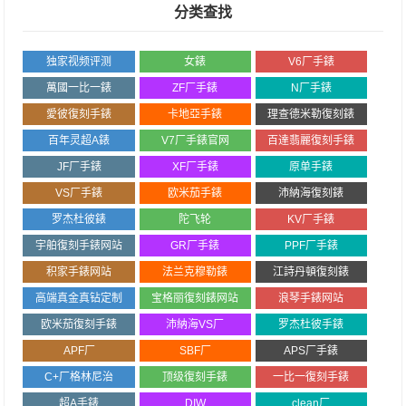
分类查找
独家视频评测
女錶
V6厂手錶
萬國一比一錶
ZF厂手錶
N厂手錶
愛彼復刻手錶
卡地亞手錶
理查德米勒復刻錶
百年灵超A錶
V7厂手錶官网
百達翡麗復刻手錶
JF厂手錶
XF厂手錶
原单手錶
VS厂手錶
欧米茄手錶
沛納海復刻錶
罗杰杜彼錶
陀飞轮
KV厂手錶
宇舶復刻手錶网站
GR厂手錶
PPF厂手錶
积家手錶网站
法兰克穆勒錶
江詩丹頓復刻錶
高端真金真钻定制
宝格丽復刻錶网站
浪琴手錶网站
欧米茄復刻手錶
沛納海VS厂
罗杰杜彼手錶
APF厂
SBF厂
APS厂手錶
C+厂格林尼治
顶级復刻手錶
一比一復刻手錶
超A手錶
DIW
clean厂