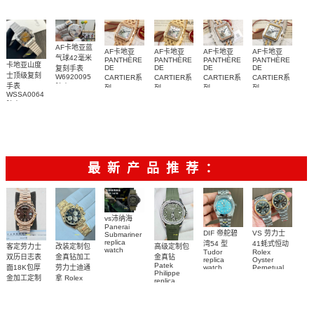
W4BL0003
复刻手表
AF卡地亚蓝
AF卡地亚
AF卡地亚
AF卡地亚
AF卡地亚
气球42毫米
PANTHÈRE
PANTHÈRE
PANTHÈRE
PANTHÈRE
卡地亚山度
DE
DE
DE
DE
复刻手表
士顶级复刻
W6920095
CARTIER系
CARTIER系
CARTIER系
CARTIER系
手表
腕表
列
列
列
列
WSSA0064
WJPN0009
WJPN0016
W3PN0010
W2PN0007
腕表
腕表
腕表
腕表
腕表
最新产品推荐：
vs沛纳海
Panerai
DIF 帝舵碧
VS 劳力士
Submariner
replica
湾54 型
41蚝式恒动
客定劳力士
改装定制包
高级定制包
watch
Tudor
Rolex
双历日志表
金真钻加工
金真钻
PAM01698
replica
Oyster
Patek
沛納海高仿
面18K包厚
劳力士迪通
watch
Perpetual
Philippe
M79000-
replica
手錶
金加工定制
拿 Rolex
replica
watch
0001 高仿手
PAM1698
Daytona
勞力士包金
watch百达翡
m134303-
replica
錶腕表
腕表
復刻手錶
0001高仿手
丽
watch
Rolex
custom gold
AQUANAUT
錶腕表