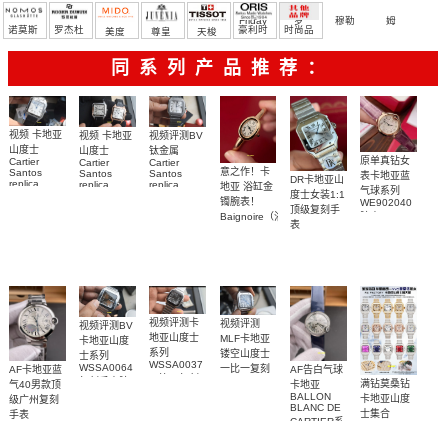
Friday
罗
穆勒
姆
诺莫斯
罗杰杜
豪利时
时尚品
美度
尊皇
天梭
彼
牌/原单
同系列产品推荐：
视频 卡地亚
视频评测BV
视频 卡地亚
山度士
钛金属
山度士
原单真钻女
Cartier
Cartier
Cartier
意之作！卡
Santos
Santos
Santos
表卡地亚蓝
DR卡地亚山
replica
replica
replica
地亚 浴缸金
气球系列
度士女装1:1
watch
watch 克隆
watch卡地亚
镯腕表！
WE902040
WGSA0021，
顶级复刻手
手錶
山度士复刻
Baignoire（浴
腕表
WSSA0040
WSSA0040
表
手表
缸）顶级复
女表
WSSA0082
腕表
WSSA0089
刻女士手表
腕表
腕表
视频评测卡
视频评测
视频评测BV
地亚山度士
MLF卡地亚
卡地亚山度
系列
镂空山度士
士系列
WSSA0037
WSSA0064
一比一复刻
AF卡地亚蓝
AF告白气球
一比一复刻
复刻手表腕
精仿手表
满钻莫桑钻
气40男款顶
卡地亚
高仿手表腕
WHSA0015
表
BALLON
卡地亚山度
级广州复刻
BLANC DE
表
腕表
士集合
手表
CARTIER系
WSBB0040
列
腕表