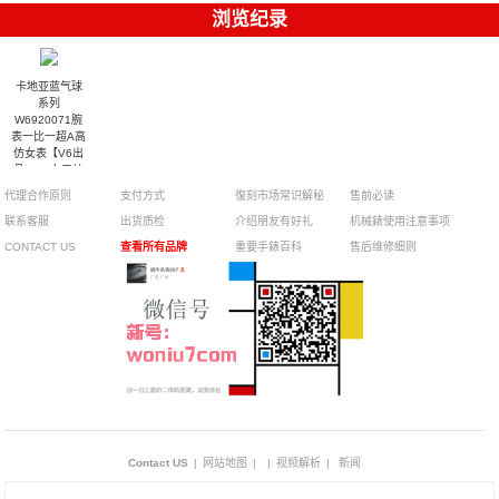
浏览纪录
卡地亚蓝气球
系列
W6920071腕
表一比一超A高
仿女表【V6出
品，6K女王神
作】
代理合作原则
支付方式
復刻市场常识解秘
售前必读
联系客服
出货质检
介绍朋友有好礼
机械錶使用注意事项
CONTACT US
查看所有品牌
重要手錶百科
售后维修细则
Contact US
|
网站地图
|
|
视频解析
|
新闻