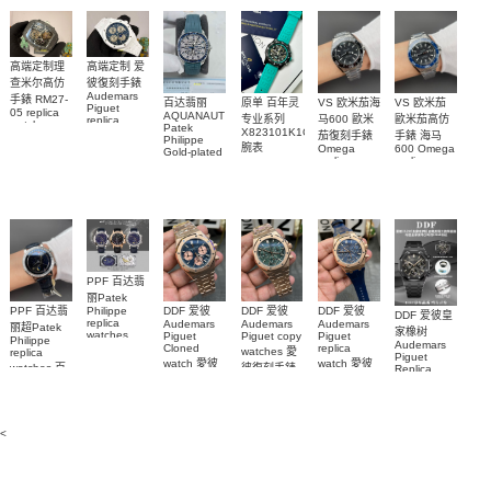
replica
and
5267/200A-
watch
diamonds
011復刻手錶
m126508-
腕表
0003腕表
高端定制理
高端定制 爱
查米尔高仿
彼復刻手錶
Audemars
手錶 RM27-
百达翡丽
原单 百年灵
VS 欧米茄海
VS 欧米茄
Piguet
05 replica
AQUANAUT
专业系列
马600 歐米
歐米茄高仿
replica
watch
Patek
watches
X823101K1C1S1
茄復刻手錶
手錶 海马
Richard
Philippe
26579CB.OO.1225CB.01
腕表
Mille RM 27-
Omega
600 Omega
Gold-plated
腕表
replica
replica
real
05腕表
watches
watches
diamonds
217.30.42.21.01.001
217.30.42.21.01.
Replica
watch
腕表
腕表
5268/461G-
001包金真
钻 腕表
PPF 百达翡
丽Patek
Philippe
PPF 百达翡
DDF 爱彼
DDF 爱彼
DDF 爱彼
DDF 爱彼皇
replica
Audemars
Audemars
Audemars
丽超Patek
家橡树
watches
Piguet
Piguet copy
Piguet
Philippe
Audemars
6102R-001
Cloned
replica
watches 愛
replica
Piguet
百達翡麗高
watch 愛彼
watch 愛彼
watches 百
彼復刻手錶
Replica
仿手錶 腕表
高仿手錶
高仿手錶
watch
26240OR.OO.1320OR.08
99999
達翡麗復刻
99999
26240CE.OO.122
26239OR.OO.1220OR.01
26240OR.OO.D315CR.02
腕表
手錶
26240CE.OO.122
腕表
腕表
6104G-001
腕表
腕表
<