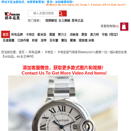
热门搜索：
视频解说
女士腕錶
原单正品
查看购物袋(
0
)
0
首页
所有品牌
卡地亞
歐米茄
萬國
勞力士
沛納海
愛彼
真力時
宇舶《恒宝》
百達翡麗
江詩丹頓
积家
浪琴
百年靈
寶珀
寶璣
理查德.米勒
您当前位置：
首页
⁄
所有品牌
⁄
卡地亞
⁄ 卡地亚蓝气球系列W6920071腕表一比一超A高仿女表
【V6出品，6K女王神作】
添加客服微信，获取更多款式图片和视频！
Contact Us To Get More Video And Items!