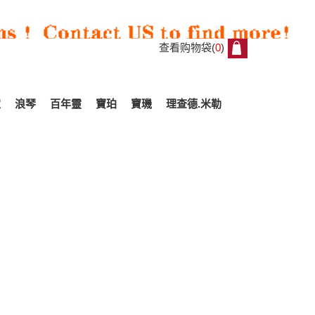
查看购物袋(
0
)
0
家
浪琴
百年靈
寶珀
寶璣
理查德.米勒