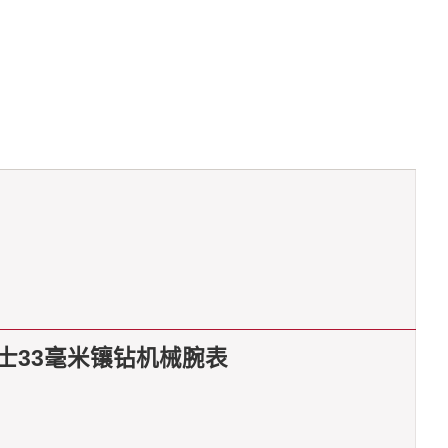
女士33毫米镶钻机械腕表