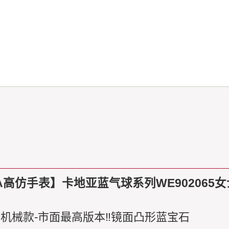
A高仿手表】卡地亚蓝气球系列WE902065
m机械款-市面最高版本‼️镜面凸形蓝宝石