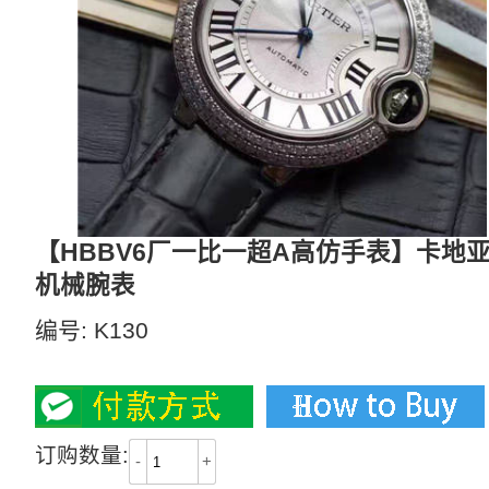
【HBBV6厂一比一超A高仿手表】卡地亚蓝
机械腕表
编号:
K130
2800
订购数量:
-
+