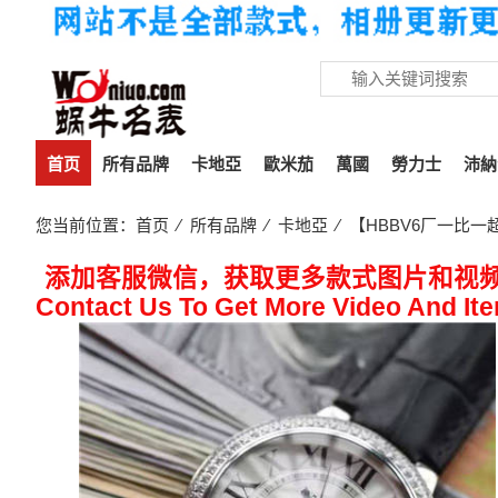
首页
所有品牌
卡地亞
歐米茄
萬國
勞力士
沛納
您当前位置：
首页
⁄
所有品牌
⁄
卡地亞
⁄ 【HBBV6厂一比
添加客服微信，获取更多款式图片和视
Contact Us To Get More Video And It