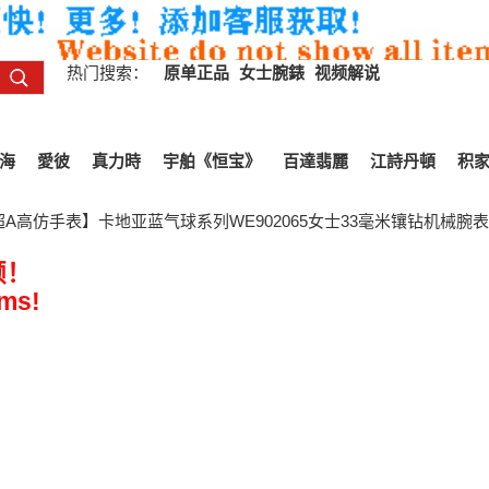
热门搜索：
原单正品
女士腕錶
视频解说
海
愛彼
真力時
宇舶《恒宝》
百達翡麗
江詩丹頓
积
一超A高仿手表】卡地亚蓝气球系列WE902065女士33毫米镶钻机械腕表
频！
ems!