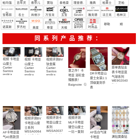
帕玛强
百年灵
香奈儿
寶珀
泰格豪
理查德.
雅典
柏莱士
芝柏
尼
雅
米勒
宝格丽
名士
尚维沙
万宝龙
玉宝
Seven
雅克德
法兰克
格林汉
Friday
罗
穆勒
姆
诺莫斯
罗杰杜
豪利时
时尚品
美度
尊皇
天梭
彼
牌/原单
同系列产品推荐：
视频 卡地亚
视频评测BV
视频 卡地亚
山度士
钛金属
山度士
原单真钻女
Cartier
Cartier
Cartier
意之作！卡
Santos
Santos
Santos
表卡地亚蓝
DR卡地亚山
replica
replica
replica
地亚 浴缸金
气球系列
度士女装1:1
watch
watch 克隆
watch卡地亚
镯腕表！
WE902040
WGSA0021，
顶级复刻手
手錶
山度士复刻
Baignoire（浴
腕表
WSSA0040
WSSA0040
表
手表
缸）顶级复
女表
WSSA0082
腕表
WSSA0089
刻女士手表
腕表
腕表
视频评测卡
视频评测
视频评测BV
地亚山度士
MLF卡地亚
卡地亚山度
系列
镂空山度士
士系列
WSSA0037
WSSA0064
一比一复刻
AF卡地亚蓝
AF告白气球
一比一复刻
复刻手表腕
精仿手表
满钻莫桑钻
气40男款顶
卡地亚