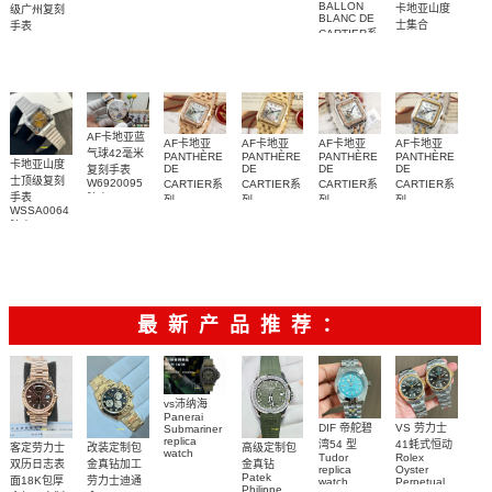
高仿手表腕
WHSA0015
表
BALLON
卡地亚山度
级广州复刻
BLANC DE
表
腕表
士集合
手表
CARTIER系
WSBB0040
列
腕表
W4BL0003
复刻手表
AF卡地亚蓝
AF卡地亚
AF卡地亚
AF卡地亚
AF卡地亚
气球42毫米
PANTHÈRE
PANTHÈRE
PANTHÈRE
PANTHÈRE
卡地亚山度
DE
DE
DE
DE
复刻手表
士顶级复刻
W6920095
CARTIER系
CARTIER系
CARTIER系
CARTIER系
手表
腕表
列
列
列
列
WSSA0064
WJPN0009
WJPN0016
W3PN0010
W2PN0007
腕表
腕表
腕表
腕表
腕表
最新产品推荐：
vs沛纳海
Panerai
DIF 帝舵碧
VS 劳力士
Submariner
replica
湾54 型
41蚝式恒动
客定劳力士
改装定制包
高级定制包
watch
Tudor
Rolex
双历日志表
金真钻加工
金真钻
PAM01698
replica
Oyster
Patek
沛納海高仿
面18K包厚
劳力士迪通
watch
Perpetual
Philippe