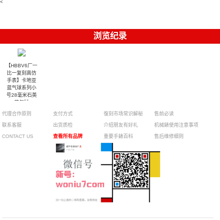
腕表
<
浏览纪录
【HBBV6厂一
比一复刻高仿
手表】卡地亚
蓝气球系列小
号28毫米石英
蓝气球
W69010Z4女
代理合作原则
支付方式
復刻市场常识解秘
售前必读
表
联系客服
出货质检
介绍朋友有好礼
机械錶使用注意事项
CONTACT US
查看所有品牌
重要手錶百科
售后维修细则