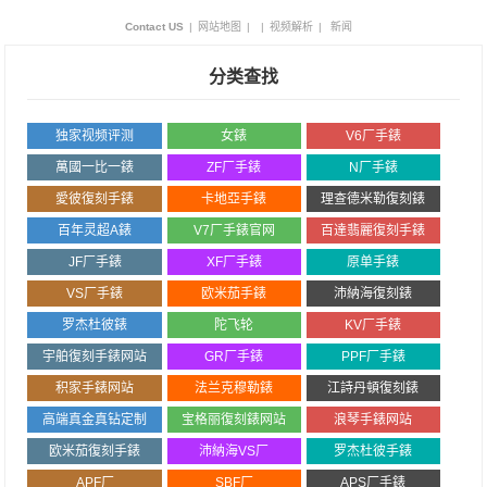
Contact US
|
网站地图
|
|
视频解析
|
新闻
分类查找
独家视频评测
女錶
V6厂手錶
萬國一比一錶
ZF厂手錶
N厂手錶
愛彼復刻手錶
卡地亞手錶
理查德米勒復刻錶
百年灵超A錶
V7厂手錶官网
百達翡麗復刻手錶
JF厂手錶
XF厂手錶
原单手錶
VS厂手錶
欧米茄手錶
沛納海復刻錶
罗杰杜彼錶
陀飞轮
KV厂手錶
宇舶復刻手錶网站
GR厂手錶
PPF厂手錶
积家手錶网站
法兰克穆勒錶
江詩丹頓復刻錶
高端真金真钻定制
宝格丽復刻錶网站
浪琴手錶网站
欧米茄復刻手錶
沛納海VS厂
罗杰杜彼手錶
APF厂
SBF厂
APS厂手錶