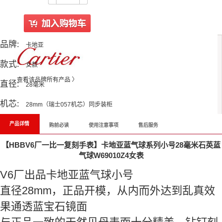
品牌:
卡地亚
款式:
女款
查看该品牌所有产品 〉
直径:
28毫米
机芯:
28mm（瑞士057机芯）同步装柜
产品详情
购前必读
使用注意事项
售后服务
【HBBV6厂一比一复刻手表】卡地亚蓝气球系列小号28毫米石英蓝
气球W69010Z4女表
V6厂出品卡地亚蓝气球小号
直径28mm，正品开模，从内而外达到乱真效
果通透蓝宝石镜面