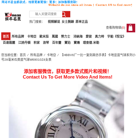
热门搜索：
视频解说
女士腕錶
原单正品
查看购物袋(
0
)
0
首页
所有品牌
卡地亞
歐米茄
萬國
勞力士
沛納海
愛彼
真力時
宇舶《恒宝》
百達翡麗
江詩丹頓
积家
浪琴
百年靈
寶珀
寶璣
理查德.米勒
您当前位置：
首页
⁄
所有品牌
⁄
卡地亞
⁄ 【HBBV6厂一比一复刻高仿手表】卡地亚蓝气球系列小
号28毫米石英蓝气球W69010Z4女表
添加客服微信，获取更多款式图片和视频！
Contact Us To Get More Video And Items!