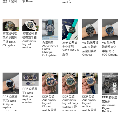
M79000-
replica
手錶
金加工定制
拿 Rolex
replica
watch
0001 高仿手
PAM1698
Daytona
勞力士包金
watch百达翡
m134303-
replica
錶腕表
腕表
復刻手錶
0001高仿手
丽
watch
Rolex
custom gold
AQUANAUT
錶腕表
replica
and
5267/200A-
watch
diamonds
011復刻手錶
m126508-
腕表
0003腕表
高端定制理
高端定制 爱
查米尔高仿
彼復刻手錶
Audemars
手錶 RM27-
百达翡丽
原单 百年灵
VS 欧米茄海
VS 欧米茄
Piguet
05 replica
AQUANAUT
专业系列
马600 歐米
歐米茄高仿
replica
watch
Patek
watches
X823101K1C1S1
茄復刻手錶
手錶 海马
Richard
Philippe
26579CB.OO.1225CB.01
腕表
Mille RM 27-
Omega
600 Omega
Gold-plated
腕表
replica
replica
real
05腕表
watches
watches
diamonds
217.30.42.21.01.001
217.30.42.21.01.
Replica
watch
腕表
腕表
5268/461G-
001包金真
钻 腕表
PPF 百达翡
丽Patek
Philippe
PPF 百达翡
DDF 爱彼
DDF 爱彼
DDF 爱彼
DDF 爱彼皇
replica
Audemars
Audemars
Audemars
丽超Patek
家橡树
watches
Piguet
Piguet copy
Piguet
Philippe
Audemars
6102R-001
Cloned
replica
watches 愛
replica
Piguet
百達翡麗高
watch 愛彼
watch 愛彼
watches 百
彼復刻手錶
Replica
仿手錶 腕表
高仿手錶
高仿手錶
watch
26240OR.OO.1320OR.08
99999
達翡麗復刻
99999
26240CE.OO.122
26239OR.OO.1220OR.01
26240OR.OO.D315CR.02
腕表
手錶
26240CE.OO.122
腕表
腕表
6104G-001
腕表