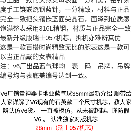
与正品一致的天然贝母表面十分精美，钻钉刻
度手工镶嵌烧钢蓝针，十分精致，材料与正品
完全一致把头镶嵌蓝面尖晶石，面泽到位质感
饱满整表采用316L精钢，材质与正品完全一致
最新升级版瑞士057机芯，拆机亦难辨真伪
这是一款百搭时尚精致无比的腕表这是一款可
以当正品戴的女表精品
注：v6厂出品蓝气球均一表一码一吊牌，吊牌
编号均与表底盖编号达到一致。
V6厂销量神器卡地亚蓝气球36mm最新介绍 顺带给
大家详解了V6现有的石英款三个尺寸机芯，教大家
辨认仿V6货。 一直被模仿，从未被超越。谨防假
V6.。 认准独家对版机芯
28mm（瑞士057机芯）