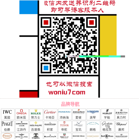
品牌导航
萬國
欧米茄
勞力士
卡地亞
沛納海
愛彼
浪琴
宇舶
真力时
（恒
伯爵
江詩丹
百達翡
积家
帝舵
宝玑
朗格
格拉苏
蕭邦
宝）
頓
麗
蒂