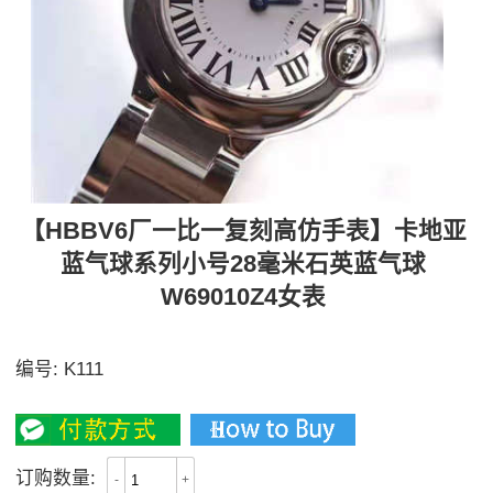
【HBBV6厂一比一复刻高仿手表】卡地亚
蓝气球系列小号28毫米石英蓝气球
W69010Z4女表
精益求精 只为真正还原正品
编号:
K111
2100
订购数量:
-
+