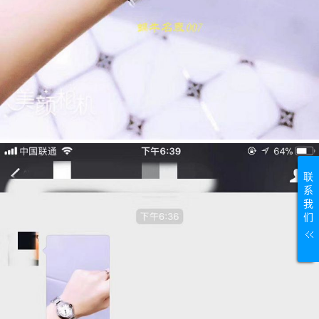
联
系
我
们