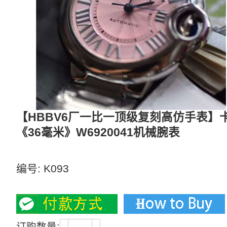
【HBBV6厂一比一顶级复刻高仿手表】卡
《36毫米》W6920041机械腕表
【独家视频解析】蓝气球我只推荐V6厂
编号:
K093
2300
订购数量: