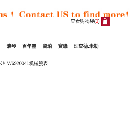
查看购物袋(
0
)
0
家
浪琴
百年靈
寶珀
寶璣
理查德.米勒
》W6920041机械腕表