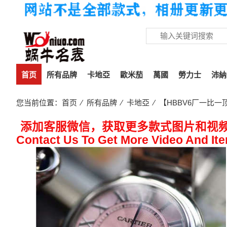
首页
所有品牌
卡地亞
歐米茄
萬國
勞力士
沛納
您当前位置：
首页
⁄
所有品牌
⁄
卡地亞
⁄ 【HBBV6厂一比一
添加客服微信，获取更多款式图片和视
Contact Us To Get More Video And It