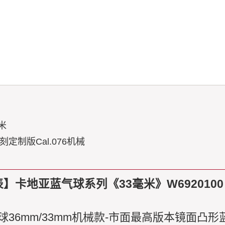
毫米
定制版Cal.076机械
卡地亚蓝气球系列《33毫米》W6920100 
球36mm/33mm机械款-市面最高版本镜面凸