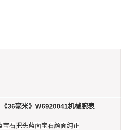
《36毫米》W6920041机械腕表
形蓝宝石把头蓝面宝石颜面纯正