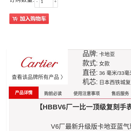
-
+
品牌:
卡地亚
款式:
女款
直径:
36 毫米/33
查看该品牌所有产品 〉
机芯:
日本西铁城复刻
产品详情
购前必读
使用注意事项
售后服务
【HBBV6厂一比一顶级复刻手表】
V6厂最新升级版卡地亚蓝气