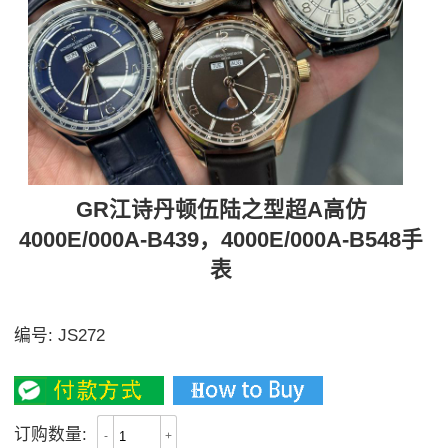
GR江诗丹顿伍陆之型超A高仿
4000E/000A-B439，4000E/000A-B548手
表
GR 最新推出伍陆全日历型 真月相
编号:
JS272
3600
订购数量:
-
+