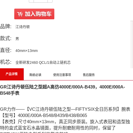
品牌:
江诗丹顿
款式:
男
直径:
40mm×13mm
机芯:
全新研发2460 QCL/1自动上链机芯
产品详情
购前必读
使用注意事项
售后服务
GR江诗丹顿伍陆之型超A高仿4000E/000A-B439，4000E/000A-
B548手表
GR力作——【VC江诗丹顿伍陆之型—FIFTYSIX全日历系列】腕表
【型号】4000E/000A-B548/B439/B438/B065
【表壳】尺寸40mm×13mm，真正同步原装。旋入式表冠和造型独
特的盒式蓝宝石水晶镜面，提升耐磨耐用性的同时，保留了