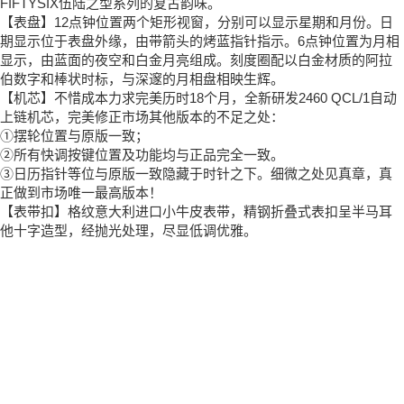
FIFTYSIX伍陆之型系列的复古韵味。
【表盘】12点钟位置两个矩形视窗，分别可以显示星期和月份。日
期显示位于表盘外缘，由带箭头的烤蓝指针指示。6点钟位置为月相
显示，由蓝面的夜空和白金月亮组成。刻度圈配以白金材质的阿拉
伯数字和棒状时标，与深邃的月相盘相映生辉。
【机芯】不惜成本力求完美历时18个月，全新研发2460 QCL/1自动
上链机芯，完美修正市场其他版本的不足之处：
①摆轮位置与原版一致；
②所有快调按键位置及功能均与正品完全一致。
③日历指针等位与原版一致隐藏于时针之下。细微之处见真章，真
正做到市场唯一最高版本！
【表带扣】格纹意大利进口小牛皮表带，精钢折叠式表扣呈半马耳
他十字造型，经抛光处理，尽显低调优雅。