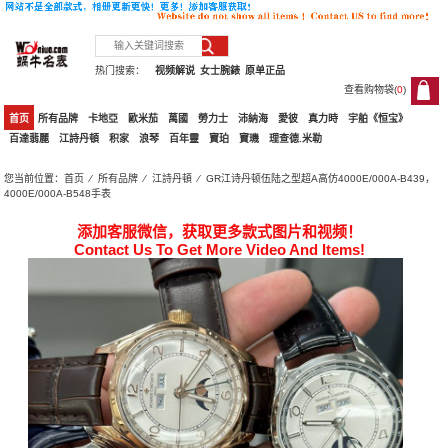
热门搜索：
视频解说
女士腕錶
原单正品
查看购物袋(
0
)
0
首页
所有品牌
卡地亞
歐米茄
萬國
勞力士
沛納海
愛彼
真力時
宇舶《恒宝》
百達翡麗
江詩丹頓
积家
浪琴
百年靈
寶珀
寶璣
理查德.米勒
您当前位置：
首页
⁄
所有品牌
⁄
江詩丹頓
⁄ GR江诗丹顿伍陆之型超A高仿4000E/000A-B439，
4000E/000A-B548手表
添加客服微信，获取更多款式图片和视频！
Contact Us To Get More Video And Items!