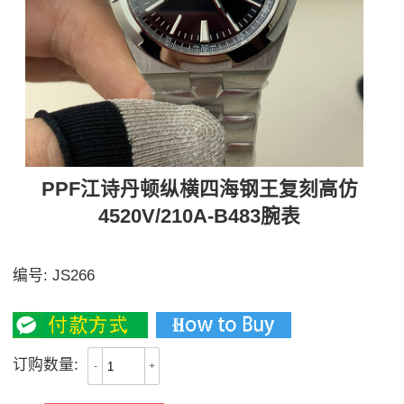
PPF江诗丹顿纵横四海钢王复刻高仿
4520V/210A-B483腕表
PPF又一大钢表王强势来袭 VC江诗丹顿
编号:
JS266
3800
订购数量:
-
+