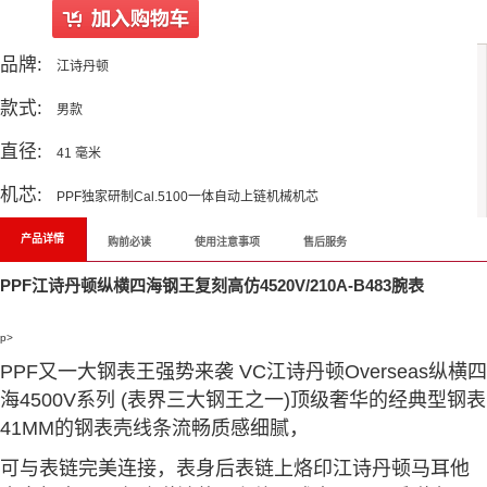
品牌:
江诗丹顿
款式:
男款
直径:
41 毫米
机芯:
PPF独家研制Cal.5100一体自动上链机械机芯
产品详情
购前必读
使用注意事项
售后服务
PPF江诗丹顿纵横四海钢王复刻高仿4520V/210A-B483腕表
p>
PPF又一大钢表王强势来袭 VC江诗丹顿Overseas纵横四
海4500V系列 (表界三大钢王之一)顶级奢华的经典型钢表
41MM的钢表壳线条流畅质感细腻，
可与表链完美连接，表身后表链上烙印江诗丹顿马耳他