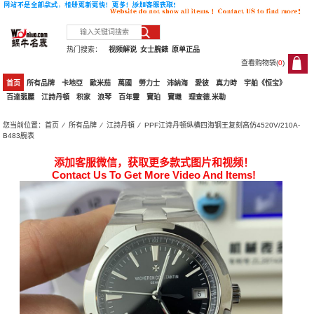
热门搜索：
视频解说
女士腕錶
原单正品
查看购物袋(
0
)
0
首页
所有品牌
卡地亞
歐米茄
萬國
勞力士
沛納海
愛彼
真力時
宇舶《恒宝》
百達翡麗
江詩丹頓
积家
浪琴
百年靈
寶珀
寶璣
理查德.米勒
您当前位置：
首页
⁄
所有品牌
⁄
江詩丹頓
⁄ PPF江诗丹顿纵横四海钢王复刻高仿4520V/210A-
B483腕表
添加客服微信，获取更多款式图片和视频！
Contact Us To Get More Video And Items!