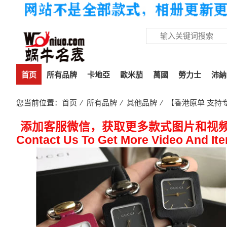
首页
所有品牌
卡地亞
歐米茄
萬國
勞力士
沛納
您当前位置：
首页
⁄
所有品牌
⁄
其他品牌
⁄ 【香港原单 支持专柜
添加客服微信，获取更多款式图片和视
Contact Us To Get More Video And It