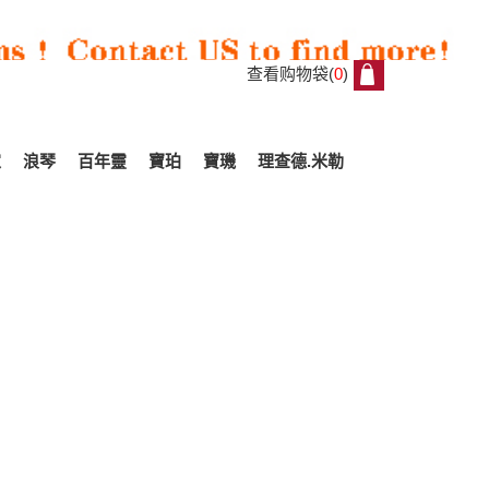
查看购物袋(
0
)
0
家
浪琴
百年靈
寶珀
寶璣
理查德.米勒