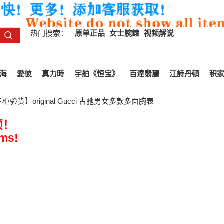
热门搜索：
原单正品
女士腕錶
视频解说
海
愛彼
真力時
宇舶《恒宝》
百達翡麗
江詩丹頓
积
验货】original Gucci 古驰男女多款多面腕表
频！
ems!