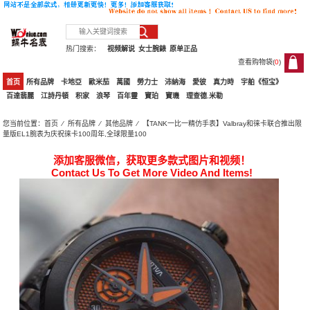
热门搜索：
视频解说
女士腕錶
原单正品
查看购物袋(
0
)
0
首页
所有品牌
卡地亞
歐米茄
萬國
勞力士
沛納海
愛彼
真力時
宇舶《恒宝》
百達翡麗
江詩丹頓
积家
浪琴
百年靈
寶珀
寶璣
理查德.米勒
您当前位置：
首页
⁄
所有品牌
⁄
其他品牌
⁄ 【TANK一比一精仿手表】Valbray和徕卡联合推出限
量版EL1腕表为庆祝徕卡100周年,全球限量100
添加客服微信，获取更多款式图片和视频！
Contact Us To Get More Video And Items!