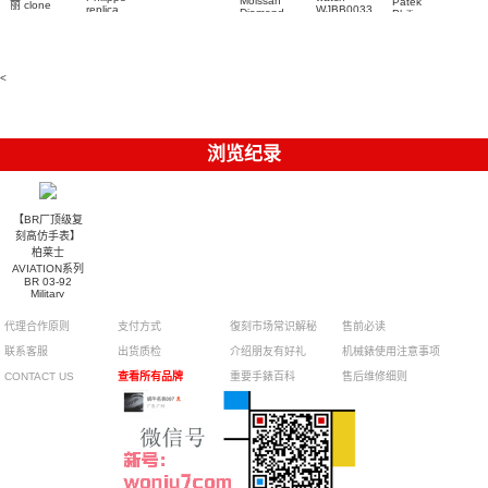
Moissan
Patek
5711/111P-
丽 clone
replica
WJBB0033
Diamond
Philippe
Patek
001 百達翡
watches
Replica
卡地亞藍氣
replica
Philippe
5711/113P-
麗高仿手錶
Watch
watch
球高仿手錶
replica
001腕表百
7118/1R-
腕表
watches
腕表
010腕表
達翡麗復刻
5723/112R-
<
001腕表
手錶
浏览纪录
【BR厂顶级复
刻高仿手表】
柏莱士
AVIATION系列
BR 03-92
Military
Carbon腕表
代理合作原则
支付方式
復刻市场常识解秘
售前必读
联系客服
出货质检
介绍朋友有好礼
机械錶使用注意事项
CONTACT US
查看所有品牌
重要手錶百科
售后维修细则