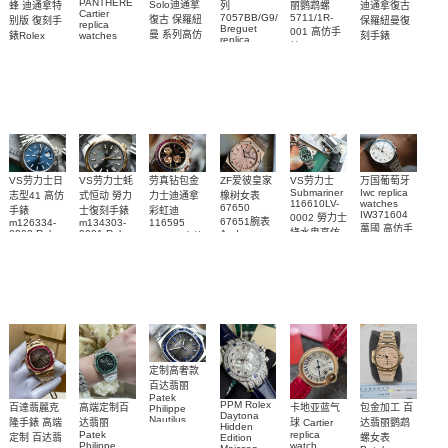
PANTHÈRE
Solo迪通拿
蜂 迪通拿特
列
丽鹦鹉螺
迪通拿復古
Cartier
7057BB/G9/9W6
5711/1R-
復古 保羅紐
别版 復刻手
保羅紐曼復
replica
Breguet
001 高仿手
曼 系列高仿
錶Rolex
watches
刻手錶
replica
WJPN0016
錶 Patek
Bumblebee
Rolex Paul
復刻手錶
watches 寶
blaken
Philippe
Newman
卡地亞復刻
璣高仿手錶
Daytona
Nautilus
replica
手錶 腕表
Replica
replica
watch
腕表
Watch
watch
VS劳力士日
VS劳力士蚝
劳真钻包金
ZF爱彼皇家
VS劳力士
万国葡萄牙
Submariner
Iwc replica
志型41 高仿
式恒动 勞力
力士迪通拿
橡树女表
116610LV-
watches
67650
手錶
士復刻手錶
彩虹迪
IW371604
0002 勞力士
67651腕表
m126334-
m134303-
116595
萬國 高仿手
綠水鬼高仿
0002 Rolex
0001 Rolex
Audemars
RBOW 高仿
錶 腕表
Replica
Oyster
Piguet
手錶(绿水
手表腕錶
Perpetual
Replica
watch 腕表
鬼)Rolex
replica
Replica
watch 愛彼
Rolex watch
Green Dial
watch 腕表
高仿手錶
Rainbow
(Green
Submariner)
Replica
watch
定制高奢款
百达翡丽
Patek
PPM Rolex
包金加工 百
百達翡麗克
高端定制百
卡地亚蓝气
Philippe
Daytona
Nautilus
达翡丽鹦鹉
隆手錶 高端
达翡丽
球 Cartier
Hidden
replica
Patek
replica
螺女表
定制 百达翡
Edition
watch
Philippe
watch