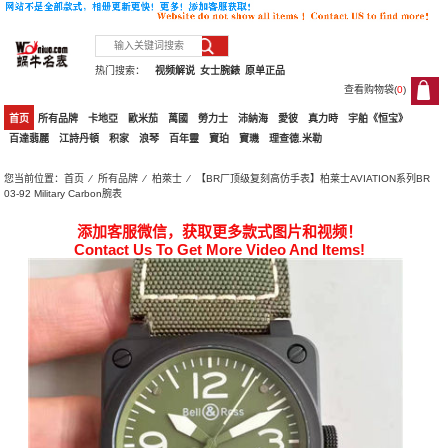
热门搜索：
视频解说
女士腕錶
原单正品
查看购物袋(
0
)
0
首页
所有品牌
卡地亞
歐米茄
萬國
勞力士
沛納海
愛彼
真力時
宇舶《恒宝》
百達翡麗
江詩丹頓
积家
浪琴
百年靈
寶珀
寶璣
理查德.米勒
您当前位置：
首页
⁄
所有品牌
⁄
柏萊士
⁄ 【BR厂顶级复刻高仿手表】柏莱士AVIATION系列BR
03-92 Military Carbon腕表
添加客服微信，获取更多款式图片和视频！
Contact Us To Get More Video And Items!