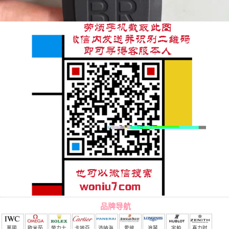
品牌导航
萬國
欧米茄
勞力士
卡地亞
沛納海
愛彼
浪琴
宇舶
真力时