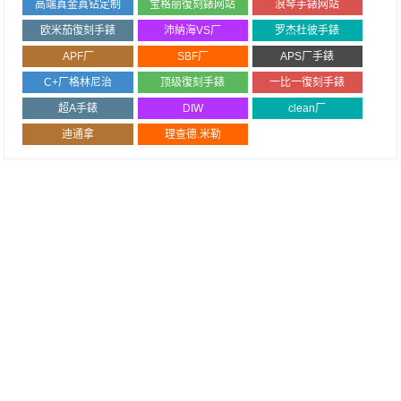
高端真金真钻定制
宝格丽復刻錶网站
浪琴手錶网站
欧米茄復刻手錶
沛納海VS厂
罗杰杜彼手錶
APF厂
SBF厂
APS厂手錶
C+厂格林尼治
顶级復刻手錶
一比一復刻手錶
超A手錶
DIW
clean厂
迪通拿
理查德.米勒