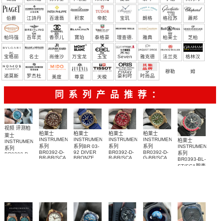
（恒
伯爵
江詩丹
百達翡
积家
帝舵
宝玑
朗格
格拉苏
蕭邦
宝）
頓
麗
蒂
帕玛强
百年灵
香奈儿
寶珀
泰格豪
理查德.
雅典
柏莱士
芝柏
尼
雅
米勒
宝格丽
名士
尚维沙
万宝龙
玉宝
Seven
雅克德
法兰克
格林汉
Friday
罗
穆勒
姆
诺莫斯
罗杰杜
豪利时
时尚品
美度
尊皇
天梭
彼
牌/原单
同系列产品推荐：
视频 评测柏
柏莱士
柏莱士
柏莱士
柏莱士
莱士
INSTRUMENTS
INSTRUMENTS
INSTRUMENTS
INSTRUMENTS
柏莱士
INSTRUMENTS
系列
系列BR 03-
系列
系列
INSTRUMENTS
系列
BR0392-D-
92 DIVER
BR0392-D-
BR0392-D-
系列
BR0392-D-
BR-BR/SCA
BRONZE
R-BR/SCA
G-BR/SCA
BR0393-BL-
LT-BR/SRB
腕表
BLUE腕表
腕表
腕表
ST/SCA腕表
一比一顶级
复刻手表腕
表