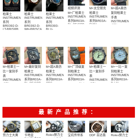
视频评测
M+太空朋克
M+超A高仿
M+厂柏莱士
柏莱士
复刻柏莱士
柏莱士
柏莱士
柏莱士
INSTRUMENTS
INSTRUMENTS
手表
INSTRUMENTS
INSTRUMENTS
INSTRUMENTS
系列BR03A-
系列BR03A-
INSTRUMENTS
系列
系列
系列
BL-CE/SRB
EMM-
系列BR03A-
BR0392-D-
BR0392-D-
BR0393-
腕表
CE/SRB腕
LT-BR/SRB
WH-BR/SCA
BLU-
PH-CE/SRB
腕表
腕表
ST/SCA腕表
表
腕表
M+柏莱士一
M+最好复刻
M+超A高仿
M+厂顶级复
M+柏莱士一
M+一比一复
比一复刻手
柏莱士
柏莱士
刻柏莱士
比一复刻手
刻柏莱士
INSTRUMENTS
INSTRUMENTS
INSTRUMENTS
INSTRUMENTS
表
表
系列BR03A-
系列BR03A-
系列BR03A-
系列BR03A-
INSTRUMENTS
INSTRUMENTS
BL-CE/SRB
CPS-
D-LM-
系列BR03A-
HRZ-CE腕表
系列
腕表
CE/SRB腕
CE/SRB腕
HER-
BR0392-D-
C5-CE/SRB
CE/SCA腕
表
表
腕表
表
最新产品推荐：
Rolex勞力士
劳力士大黄
卡地亚
宝玑传世系
DDF 百达翡
Rolex勞力士