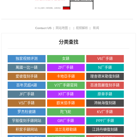
Contact US
|
网站地图
|
|
视频解析
|
新闻
分类查找
独家视频评测
女錶
V6厂手錶
萬國一比一錶
ZF厂手錶
N厂手錶
愛彼復刻手錶
卡地亞手錶
理查德米勒復刻錶
百年灵超A錶
V7厂手錶官网
百達翡麗復刻手錶
JF厂手錶
XF厂手錶
原单手錶
VS厂手錶
欧米茄手錶
沛納海復刻錶
罗杰杜彼錶
陀飞轮
KV厂手錶
宇舶復刻手錶网站
GR厂手錶
PPF厂手錶
积家手錶网站
法兰克穆勒錶
江詩丹頓復刻錶