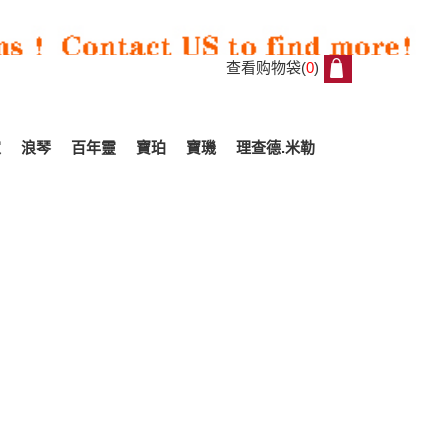
查看购物袋(
0
)
0
家
浪琴
百年靈
寶珀
寶璣
理查德.米勒