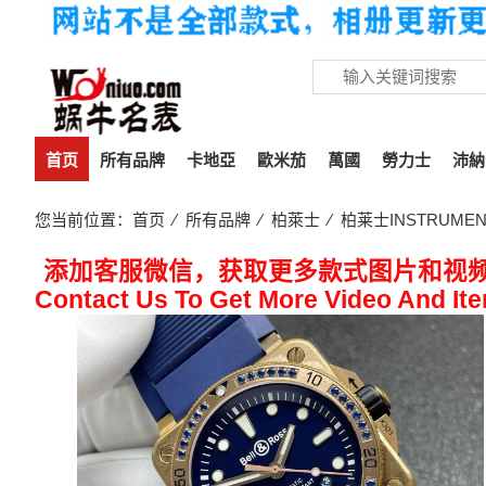
首页
所有品牌
卡地亞
歐米茄
萬國
勞力士
沛納
您当前位置：
首页
⁄
所有品牌
⁄
柏萊士
⁄ 柏莱士INSTRUMENT
添加客服微信，获取更多款式图片和视
Contact Us To Get More Video And It