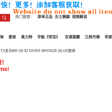
热门搜索：
原单正品
女士腕錶
视频解说
海
愛彼
真力時
宇舶《恒宝》
百達翡麗
江詩丹頓
积
S系列BR 03-92 DIVER BRONZE BLUE腕表
频！
ems!