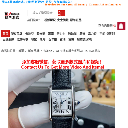
热门搜索：
视频解说
女士腕錶
原单正品
查看购物袋(
0
)
0
首页
所有品牌
卡地亞
歐米茄
萬國
勞力士
沛納海
愛彼
真力時
宇舶《恒宝》
百達翡麗
江詩丹頓
积家
浪琴
百年靈
寶珀
寶璣
理查德.米勒
您当前位置：
首页
⁄
所有品牌
⁄
卡地亞
⁄ AF卡地亚坦克系列WSTA0041腕表
添加客服微信，获取更多款式图片和视频！
Contact Us To Get More Video And Items!