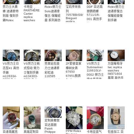
Rolex勞力士
劳力士大黄
卡地亚
宝玑传世系
DDF 百达翡
Rolex勞力士
PANTHÈRE
Solo迪通拿
蜂 迪通拿特
列
丽鹦鹉螺
迪通拿復古
Cartier
7057BB/G9/9W6
5711/1R-
復古 保羅紐
别版 復刻手
保羅紐曼復
replica
Breguet
001 高仿手
曼 系列高仿
錶Rolex
watches
刻手錶
replica
WJPN0016
錶 Patek
Bumblebee
Rolex Paul
復刻手錶
watches 寶
blaken
Philippe
Newman
卡地亞復刻
璣高仿手錶
Daytona
Nautilus
replica
手錶 腕表
Replica
replica
watch
腕表
Watch
watch
VS劳力士日
VS劳力士蚝
劳真钻包金
ZF爱彼皇家
VS劳力士
万国葡萄牙
Submariner
Iwc replica
志型41 高仿
式恒动 勞力
力士迪通拿
橡树女表
116610LV-
watches
67650
手錶
士復刻手錶
彩虹迪
IW371604
0002 勞力士
67651腕表
m126334-
m134303-
116595
萬國 高仿手
綠水鬼高仿
0002 Rolex
0001 Rolex
Audemars
RBOW 高仿
錶 腕表
Replica
Oyster
Piguet
手錶(绿水
手表腕錶
Perpetual
Replica
watch 腕表
鬼)Rolex
replica
Replica
watch 愛彼
Rolex watch
Green Dial
watch 腕表
高仿手錶
Rainbow
(Green
Submariner)
Replica
watch
定制高奢款
百达翡丽
Patek
PPM Rolex
包金加工 百
百達翡麗克
高端定制百
卡地亚蓝气
Philippe