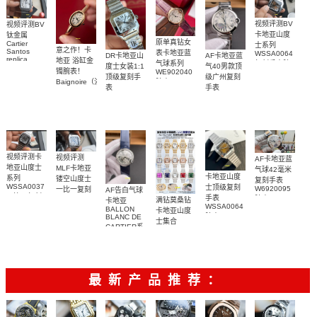
视频评测BV
视频评测BV
卡地亚山度
钛金属
原单真钻女
Cartier
士系列
意之作！卡
Santos
表卡地亚蓝
WSSA0064
DR卡地亚山
AF卡地亚蓝
replica
地亚 浴缸金
气球系列
复刻手表腕
度士女装1:1
气40男款顶
watch卡地亚
镯腕表！
WE902040
表
顶级复刻手
级广州复刻
山度士复刻
Baignoire（浴
腕表
表
手表
手表
缸）顶级复
WSSA0082
WSBB0040
WSSA0089
刻女士手表
腕表
腕表
腕表
视频评测卡
视频评测
AF卡地亚蓝
地亚山度士
MLF卡地亚
气球42毫米
卡地亚山度
系列
镂空山度士
复刻手表
WSSA0037
士顶级复刻
W6920095
一比一复刻
AF告白气球
一比一复刻
手表
腕表
精仿手表
满钻莫桑钻
卡地亚
WSSA0064
高仿手表腕
WHSA0015
BALLON
卡地亚山度
腕表
BLANC DE
表
腕表
士集合
CARTIER系
列
W4BL0003
复刻手表
最新产品推荐：