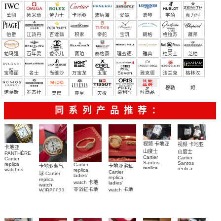
萬國
欧米茄
勞力士
卡地亞
沛納海
愛彼
浪琴
宇舶
真力时
（恒
伯爵
江詩丹
百達翡
积家
帝舵
宝玑
朗格
格拉苏
蕭邦
宝）
頓
麗
蒂
帕玛强
百年灵
香奈儿
寶珀
泰格豪
理查德.
雅典
柏莱士
芝柏
尼
雅
米勒
宝格丽
名士
尚维沙
万宝龙
玉宝
Seven
雅克德
法兰克
格林汉
Friday
罗
穆勒
姆
诺莫斯
罗杰杜
豪利时
时尚品
美度
尊皇
天梭
彼
牌/原单
同系列产品推荐：
视频 卡地亚
视频 卡地亚
卡地亚
山度士
山度士
PANTHÈRE
Cartier
Cartier
Cartier
Santos
Santos
replica
Cartier
卡地亚蓝气
卡地亚浴缸
replica
replica
watches
replica
Cartier
球 Cartier
watch
watch 克隆
WJPN0016
ladies'
replica
replica
WGSA0021，
卡地亞復刻
手錶
watch 卡地
ladies'
watch
WSSA0040
WSSA0040
手錶 腕表
亚浴缸卡地
watch 卡地
WJBB0033
女表
腕表
卡地亞藍氣
亞 復刻手錶
亞高仿手錶
WJBA0067
WGBA0070
球高仿手錶
腕表
腕表
腕表