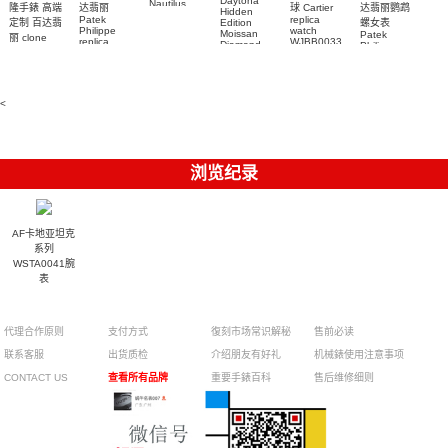
Daytona
Nautilus
达翡丽鹦鹉
隆手錶 高端
达翡丽
球 Cartier
Hidden
replica
Patek
replica
螺女表
定制 百达翡
Edition
watch
Philippe
watch
Moissan
Patek
5711/111P-
丽 clone
replica
WJBB0033
Diamond
Philippe
Patek
001 百達翡
watches
Replica
卡地亞藍氣
replica
Philippe
5711/113P-
麗高仿手錶
Watch
watch
球高仿手錶
replica
001腕表百
7118/1R-
腕表
watches
腕表
010腕表
達翡麗復刻
5723/112R-
<
001腕表
手錶
浏览纪录
AF卡地亚坦克
系列
WSTA0041腕
表
代理合作原则
支付方式
復刻市场常识解秘
售前必读
联系客服
出货质检
介绍朋友有好礼
机械錶使用注意事项
CONTACT US
查看所有品牌
重要手錶百科
售后维修细则