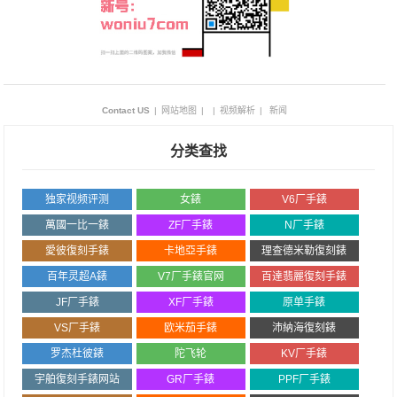
Contact US
|
网站地图
|
|
视频解析
|
新闻
分类查找
独家视频评测
女錶
V6厂手錶
萬國一比一錶
ZF厂手錶
N厂手錶
愛彼復刻手錶
卡地亞手錶
理查德米勒復刻錶
百年灵超A錶
V7厂手錶官网
百達翡麗復刻手錶
JF厂手錶
XF厂手錶
原单手錶
VS厂手錶
欧米茄手錶
沛納海復刻錶
罗杰杜彼錶
陀飞轮
KV厂手錶
宇舶復刻手錶网站
GR厂手錶
PPF厂手錶