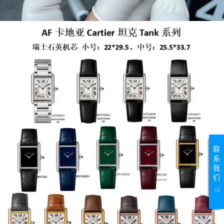
联
系
我
们