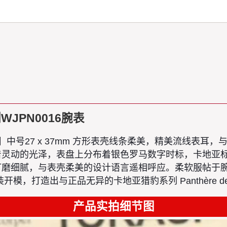
列WJPN0016腕表
27 x 37mm 方形表壳线条柔美，精美流线表耳，与表壳一体
着灵动的光泽，表盘上分布着银色罗马数字时标，卡地亚
打磨细腻，与表壳柔美的设计语言遥相呼应。柔软服帖于
打造出与正品无异的卡地亚猎豹系列 Panthère de Ca
产品实拍细节图