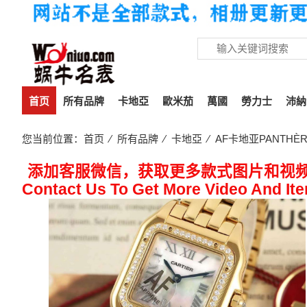
首页
所有品牌
卡地亞
歐米茄
萬國
勞力士
沛納
您当前位置：
首页
⁄
所有品牌
⁄
卡地亞
⁄ AF卡地亚PANTHÈR
添加客服微信，获取更多款式图片和视
Contact Us To Get More Video And It