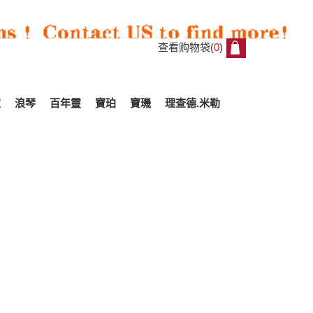
查看购物袋(
0
)
0
家
浪琴
百年靈
寶珀
寶璣
理查德.米勒