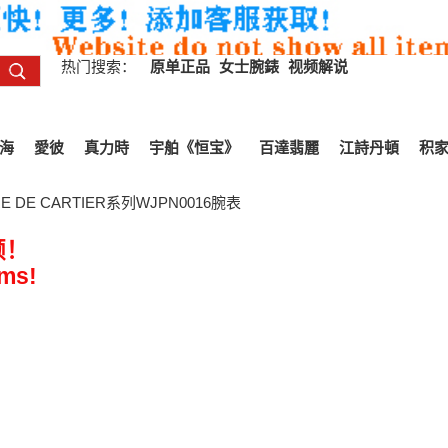
热门搜索：
原单正品
女士腕錶
视频解说
海
愛彼
真力時
宇舶《恒宝》
百達翡麗
江詩丹頓
积
E DE CARTIER系列WJPN0016腕表
频！
ems!