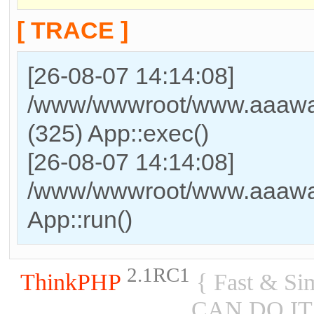
[ TRACE ]
[26-08-07 14:14:08]
/www/wwwroot/www.aaawat
(325) App::exec()
[26-08-07 14:14:08]
/www/wwwroot/www.aaawat
App::run()
2.1RC1
ThinkPHP
{ Fast & Si
CAN DO IT 