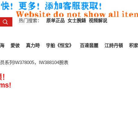
热门搜索：
原单正品
女士腕錶
视频解说
海
愛彼
真力時
宇舶《恒宝》
百達翡麗
江詩丹頓
积
系列IW378005，IW388104腕表
频！
ems!