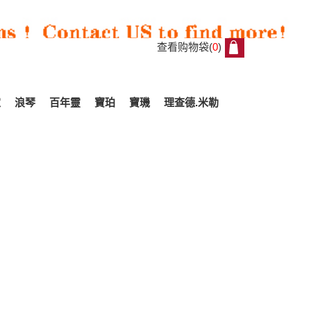
查看购物袋(
0
)
0
家
浪琴
百年靈
寶珀
寶璣
理查德.米勒