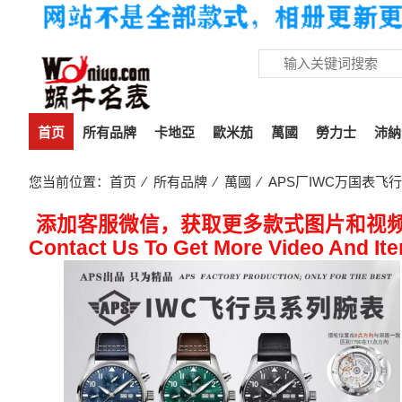
首页
所有品牌
卡地亞
歐米茄
萬國
勞力士
沛納
您当前位置：
首页
⁄
所有品牌
⁄
萬國
⁄ APS厂IWC万国表飞行员
添加客服微信，获取更多款式图片和视
Contact Us To Get More Video And It