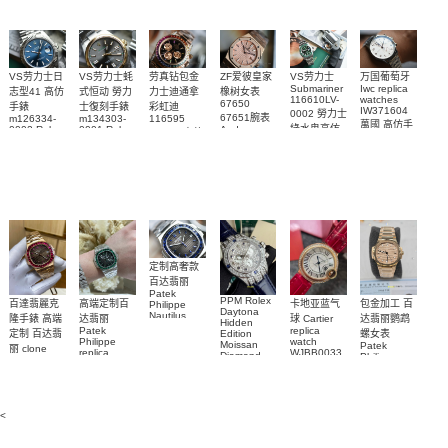
VS劳力士日
VS劳力士蚝
劳真钻包金
ZF爱彼皇家
VS劳力士
万国葡萄牙
Submariner
Iwc replica
志型41 高仿
式恒动 勞力
力士迪通拿
橡树女表
116610LV-
watches
67650
手錶
士復刻手錶
彩虹迪
IW371604
0002 勞力士
67651腕表
m126334-
m134303-
116595
萬國 高仿手
綠水鬼高仿
0002 Rolex
0001 Rolex
Audemars
RBOW 高仿
錶 腕表
Replica
Oyster
Piguet
手錶(绿水
手表腕錶
Perpetual
Replica
watch 腕表
鬼)Rolex
replica
Replica
watch 愛彼
Rolex watch
Green Dial
watch 腕表
高仿手錶
Rainbow
(Green
Submariner)
Replica
watch
定制高奢款
百达翡丽
Patek
PPM Rolex
包金加工 百
百達翡麗克
高端定制百
卡地亚蓝气
Philippe
Daytona
Nautilus
达翡丽鹦鹉
隆手錶 高端
达翡丽
球 Cartier
Hidden
replica
Patek
replica
螺女表
定制 百达翡
Edition
watch
Philippe
watch
Moissan
Patek
5711/111P-
丽 clone
replica
WJBB0033
Diamond
Philippe
Patek
001 百達翡
watches
Replica
卡地亞藍氣
replica
Philippe
5711/113P-
麗高仿手錶
Watch
watch
球高仿手錶
replica
001腕表百
7118/1R-
腕表
watches
腕表
010腕表
達翡麗復刻
5723/112R-
<
001腕表
手錶