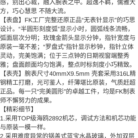
感，别出心裁，融入腕表之中。超逸不羁，儒雅大
方，巧心慧思 不随大流。
【表盘】FK工厂完整还原正品“无表针显示”的巧思
设计。“半圆形刻度弧”显示小时，圆弧线条流畅，
弧面层次分明；玫瑰金箭头显示分钟，指针宽度与
原装一毫不差；“罗盘式”指针显示秒钟，指针立体
灵动，完美饱满；位于三点钟的日期视窗端整秀
雅；盘面颜面均匀饱满，整点时标刻度小巧精致。
【表壳】腕表尺寸40mmX9.5mm 壳套采用316L精
钢精工打磨，光可鉴人，纤薄堪比原装，气质赶超
正品。每一只“完美圆形”的卓越工件，均是FK制表
师不懈努力的成果。
【精彩细节】
1.采用TOP级海鸥2892机芯，调试方法和机芯功能
与原装一模一样。
2.采用难度异常的锅盖式蓝宝水晶玻璃，外加双层