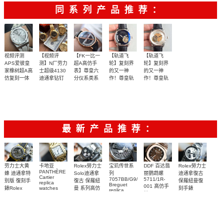
彼
牌/原单
同系列产品推荐：
视频评测
【视频评
【FK一比一
【轨道飞
【轨道飞
APS爱彼皇
测】N厂劳力
超A高仿手
轮】复刻界
轮】复刻界
家橡树超A高
士超级4130
表】尊皇六
的又一神
的又一神
仿复刻一体
迪通拿钻钉
分仪系类系
作！尊皇轨
作！尊皇轨
m116508-
机
列
道陀飞轮腕
道陀飞轮腕
天然橡胶表
独家视频评
【独家视频
轨道陀飞轮
轨道陀飞轮
0006、
15500ST.OO.1220ST.04
SXA1.6.096.21
表
表
m116503-
橡胶表带
带白面很美
测N厂新品钻
腕表
解析】
飞行功能表
飞行功能表
0008腕表
～质感爆炸
面4130迪通
盘（飞轮每
盘（飞轮每
拿
小时围绕表
小时围绕表
最新产品推荐：
盘轴心公转
盘轴心公转
一周）
一周）
Rolex勞力士
劳力士大黄
卡地亚
宝玑传世系
DDF 百达翡
Rolex勞力士
PANTHÈRE
Solo迪通拿
蜂 迪通拿特
列
丽鹦鹉螺
迪通拿復古
Cartier
7057BB/G9/9W6
5711/1R-
復古 保羅紐
别版 復刻手
保羅紐曼復
replica
Breguet
001 高仿手
曼 系列高仿
錶Rolex
watches
刻手錶
replica
WJPN0016
錶 Patek
Bumblebee
Rolex Paul
復刻手錶
watches 寶
blaken
Philippe
Newman
卡地亞復刻
璣高仿手錶
Daytona
Nautilus
replica
手錶 腕表
Replica
replica
watch
腕表
Watch
watch