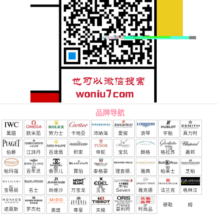
品牌导航
萬國
欧米茄
勞力士
卡地亞
沛納海
愛彼
浪琴
宇舶
真力时
（恒
伯爵
江詩丹
百達翡
积家
帝舵
宝玑
朗格
格拉苏
蕭邦
宝）
頓
麗
蒂
帕玛强
百年灵
香奈儿
寶珀
泰格豪
理查德.
雅典
柏莱士
芝柏
尼
雅
米勒
宝格丽
名士
尚维沙
万宝龙
玉宝
Seven
雅克德
法兰克
格林汉
Friday
罗
穆勒
姆
诺莫斯
罗杰杜
豪利时
时尚品
美度
尊皇
天梭