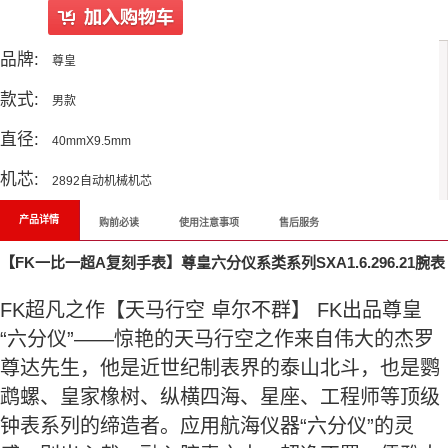
品牌:
尊皇
款式:
男款
直径:
40mmX9.5mm
机芯:
2892自动机械机芯
产品详情
购前必读
使用注意事项
售后服务
【FK一比一超A复刻手表】尊皇六分仪系类系列SXA1.6.296.21腕表
FK超凡之作【天马行空 卓尔不群】 FK出品尊皇
“六分仪”——惊艳的天马行空之作来自伟大的杰罗
尊达先生，他是近世纪制表界的泰山北斗，也是鹦
鹉螺、皇家橡树、纵横四海、星座、工程师等顶级
钟表系列的缔造者。应用航海仪器“六分仪”的灵