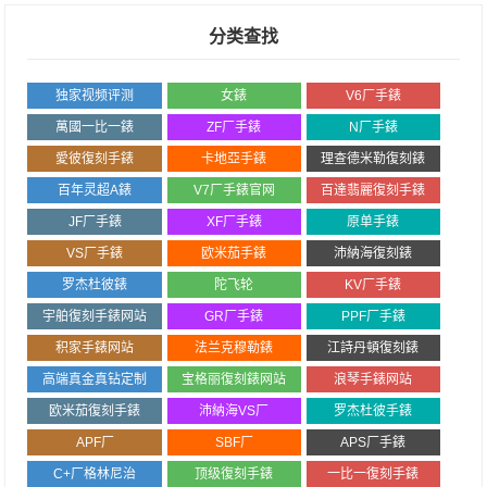
分类查找
独家视频评测
女錶
V6厂手錶
萬國一比一錶
ZF厂手錶
N厂手錶
愛彼復刻手錶
卡地亞手錶
理查德米勒復刻錶
百年灵超A錶
V7厂手錶官网
百達翡麗復刻手錶
JF厂手錶
XF厂手錶
原单手錶
VS厂手錶
欧米茄手錶
沛納海復刻錶
罗杰杜彼錶
陀飞轮
KV厂手錶
宇舶復刻手錶网站
GR厂手錶
PPF厂手錶
积家手錶网站
法兰克穆勒錶
江詩丹頓復刻錶
高端真金真钻定制
宝格丽復刻錶网站
浪琴手錶网站
欧米茄復刻手錶
沛納海VS厂
罗杰杜彼手錶
APF厂
SBF厂
APS厂手錶
C+厂格林尼治
顶级復刻手錶
一比一復刻手錶