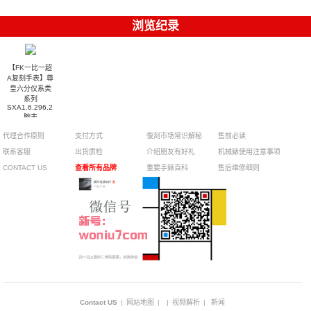
浏览纪录
【FK一比一超
A复刻手表】尊
皇六分仪系类
系列
SXA1.6.296.21
腕表
代理合作原则
支付方式
復刻市场常识解秘
售前必读
联系客服
出货质检
介绍朋友有好礼
机械錶使用注意事项
CONTACT US
查看所有品牌
重要手錶百科
售后维修细则
Contact US
|
网站地图
|
|
视频解析
|
新闻