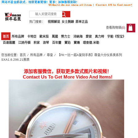
热门搜索：
视频解说
女士腕錶
原单正品
查看购物袋(
0
)
0
首页
所有品牌
卡地亞
歐米茄
萬國
勞力士
沛納海
愛彼
真力時
宇舶《恒宝》
百達翡麗
江詩丹頓
积家
浪琴
百年靈
寶珀
寶璣
理查德.米勒
您当前位置：
首页
⁄
所有品牌
⁄
尊皇
⁄ 【FK一比一超A复刻手表】尊皇六分仪系类系列
SXA1.6.296.21腕表
添加客服微信，获取更多款式图片和视频！
Contact Us To Get More Video And Items!