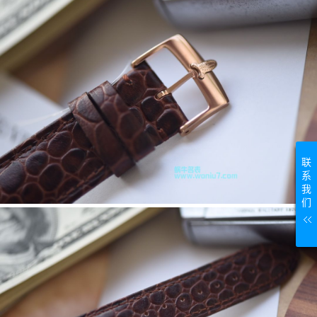
联
系
我
们