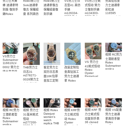
Rolex勞力士
劳力士大黄
Rolex勞力士
VS劳力士日
VS劳力士蚝
劳真钻包金
Solo迪通拿
蜂 迪通拿特
迪通拿復古
志型41 高仿
式恒动 勞力
力士迪通拿
復古 保羅紐
别版 復刻手
保羅紐曼復
手錶
士復刻手錶
彩虹迪
m126334-
m134303-
116595
曼 系列高仿
錶Rolex
刻手錶
0002 Rolex
0001 Rolex
RBOW 高仿
Bumblebee
Rolex Paul
復刻手錶
Replica
Oyster
blaken
Newman
手表腕錶
Perpetual
watch 腕表
Daytona
replica
replica
Replica
Replica
watch
Rolex watch
watch 腕表
Watch
Rainbow
视频 RC劳力
VS劳力士
士潜航者型
Submariner
VS 劳力士
Rolex
116610LV-
Submariner
41蚝式恒动
0002 勞力士
客定劳力士
改装定制包
THB劳力士
replica
Rolex
綠水鬼高仿
双历日志表
金真钻加工
日志31
watch 勞力
Oyster
m278271-
手錶(绿水
面18K包厚
劳力士迪通
Perpetual
士復刻手錶
0028勞力士
replica
鬼)Rolex
金加工定制
拿 Rolex
m126613ln-
watch
高仿手錶腕
Green Dial
Daytona
勞力士包金
0002腕表
m134303-
(Green
replica
表
復刻手錶
0001高仿手
Submariner)
watch
Rolex
Replica
custom gold
錶腕表
replica
watch
and
watch
diamonds
m126508-
0003腕表
视频 VS配重
视频 KRF 劳
视频 Rolex
视频 KRF劳
视频 RC劳力
视频 劳力士
Datejust
劳力士迪通
力士蚝式恒
力士蚝式恒
士潜航者型
31毫米蚝式
women's
Rolex
拿高仿手錶
动复刻手表
动 Rolex
恒动
watch
Submariner
Rolex
36 cloned
Oyster
m277200-
replica THB
replica
replica
watch
Perpetual
0009 Rolex
劳力士31日
watch 高仿
watch
m126000-
Replica
Replica