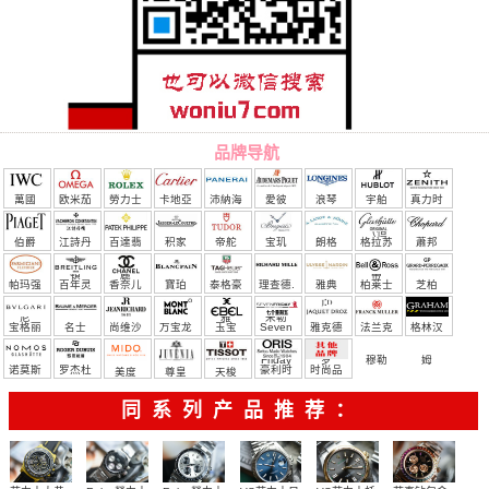
品牌导航
萬國
欧米茄
勞力士
卡地亞
沛納海
愛彼
浪琴
宇舶
真力时
（恒
伯爵
江詩丹
百達翡
积家
帝舵
宝玑
朗格
格拉苏
蕭邦
宝）
頓
麗
蒂
帕玛强
百年灵
香奈儿
寶珀
泰格豪
理查德.
雅典
柏莱士
芝柏
尼
雅
米勒
宝格丽
名士
尚维沙
万宝龙
玉宝
Seven
雅克德
法兰克
格林汉
Friday
罗
穆勒
姆
诺莫斯
罗杰杜
豪利时
时尚品
美度
尊皇
天梭
彼
牌/原单
同系列产品推荐：