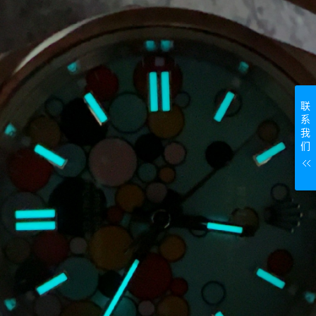
联
系
我
们