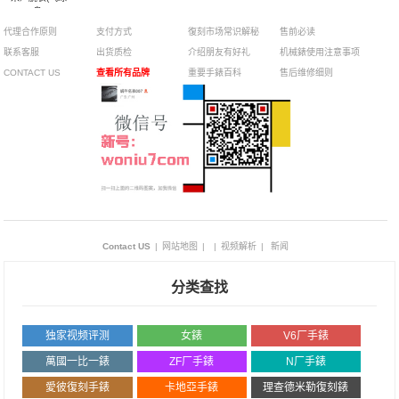
盘)
代理合作原则
支付方式
復刻市场常识解秘
售前必读
联系客服
出货质检
介绍朋友有好礼
机械錶使用注意事项
CONTACT US
查看所有品牌
重要手錶百科
售后维修细则
Contact US
|
网站地图
|
|
视频解析
|
新闻
分类查找
独家视频评测
女錶
V6厂手錶
萬國一比一錶
ZF厂手錶
N厂手錶
愛彼復刻手錶
卡地亞手錶
理查德米勒復刻錶