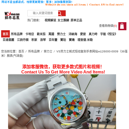
热门搜索：
视频解说
女士腕錶
原单正品
查看购物袋(
0
)
0
首页
所有品牌
卡地亞
歐米茄
萬國
勞力士
沛納海
愛彼
真力時
宇舶《恒宝》
百達翡麗
江詩丹頓
积家
浪琴
百年靈
寶珀
寶璣
理查德.米勒
您当前位置：
首页
⁄
所有品牌
⁄
勞力士
⁄ VS劳力士蚝式恒动复刻手表网站m126000-0009（36毫
米）腕表(气球盘)
添加客服微信，获取更多款式图片和视频！
Contact Us To Get More Video And Items!