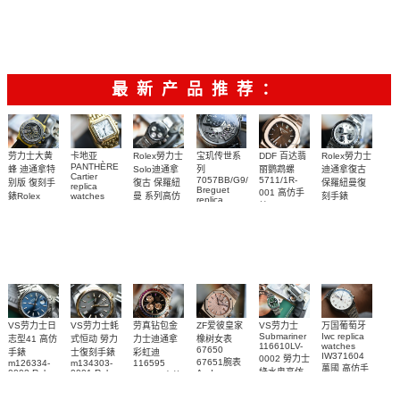
志型高仿手
m116509-
watch
0005腕表
watch 高仿
手錶
m277200-
0071腕表
錶m278274-
m126613lb-
手錶
0006女腕表
0032腕表
0002腕表
m126000-
高仿手錶
0006腕表
最新产品推荐：
Rolex勞力士
劳力士大黄
卡地亚
宝玑传世系
DDF 百达翡
Rolex勞力士
PANTHÈRE
Solo迪通拿
蜂 迪通拿特
列
丽鹦鹉螺
迪通拿復古
Cartier
7057BB/G9/9W6
5711/1R-
復古 保羅紐
别版 復刻手
保羅紐曼復
replica
Breguet
001 高仿手
曼 系列高仿
錶Rolex
watches
刻手錶
replica
WJPN0016
錶 Patek
Bumblebee
Rolex Paul
復刻手錶
watches 寶
blaken
Philippe
Newman
卡地亞復刻
璣高仿手錶
Daytona
Nautilus
replica
手錶 腕表
Replica
replica
watch
腕表
Watch
watch
VS劳力士日
VS劳力士蚝
劳真钻包金
ZF爱彼皇家
VS劳力士
万国葡萄牙
Submariner
Iwc replica
志型41 高仿
式恒动 勞力
力士迪通拿
橡树女表
116610LV-
watches
67650
手錶
士復刻手錶
彩虹迪
IW371604
0002 勞力士
67651腕表
m126334-
m134303-
116595
萬國 高仿手
綠水鬼高仿
0002 Rolex
0001 Rolex
Audemars
RBOW 高仿
錶 腕表
Replica
Oyster
Piguet
手錶(绿水
手表腕錶
Perpetual
Replica
watch 腕表
鬼)Rolex
replica