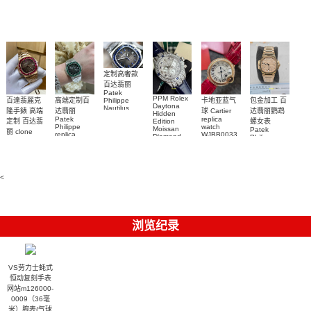
Replica
watch 愛彼
Rolex watch
Green Dial
watch 腕表
高仿手錶
Rainbow
(Green
Submariner)
Replica
watch
定制高奢款
百达翡丽
Patek
PPM Rolex
包金加工 百
百達翡麗克
高端定制百
卡地亚蓝气
Philippe
Daytona
Nautilus
达翡丽鹦鹉
隆手錶 高端
达翡丽
球 Cartier
Hidden
replica
Patek
replica
螺女表
定制 百达翡
Edition
watch
Philippe
watch
Moissan
Patek
5711/111P-
丽 clone
replica
WJBB0033
Diamond
Philippe
Patek
001 百達翡
watches
Replica
卡地亞藍氣
replica
Philippe
5711/113P-
麗高仿手錶
Watch
watch
球高仿手錶
replica
001腕表百
7118/1R-
腕表
watches
腕表
010腕表
達翡麗復刻
5723/112R-
<
001腕表
手錶
浏览纪录
VS劳力士蚝式
恒动复刻手表
网站m126000-
0009（36毫
米）腕表(气球