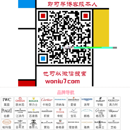
品牌导航
萬國
欧米茄
勞力士
卡地亞
沛納海
愛彼
浪琴
宇舶
真力时
（恒
伯爵
江詩丹
百達翡
积家
帝舵
宝玑
朗格
格拉苏
蕭邦
宝）
頓
麗
蒂
帕玛强
百年灵
香奈儿
寶珀
泰格豪
理查德.
雅典
柏莱士
芝柏