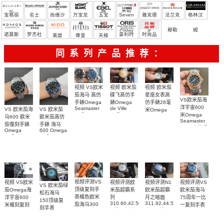
尼
雅
米勒
宝格丽
名士
尚维沙
万宝龙
玉宝
Seven
雅克德
法兰克
格林汉
Friday
罗
穆勒
姆
诺莫斯
罗杰杜
豪利时
时尚品
美度
尊皇
天梭
彼
牌/原单
同系列产品推荐：
视频 欧米茄
视频 VS欧米
视频 欧米茄
碟飞高仿手
茄海马 高仿
星座女表高
VS欧米茄海
錶Omega
手錶Omega
仿手錶28毫
洋宇宙600
de Ville
Seamaster
VS 欧米茄海
VS 欧米茄
米Omega
replica
replica
米Omega
Constellation
马600 歐米
歐米茄高仿
watch
watch 300
Seamaster
Replica
茄復刻手錶
手錶 海马
424.20.40.20.58.001
210.30.42.20.03.001
watch
copy 高仿手
Omega
600 Omega
腕表
腕表
131.25.28.60.55.003
錶
replica
replica
腕表
watches
watches
217.30.42.21.01.
217.30.42.21.01.001
217.30.42.21.01.002
腕表
腕表
腕表
视频评测VS
视频评测欧
视频评测VS
视频评测N1
视频 VS欧米
VS 欧米茄绿
顶级复刻手
米茄超霸系
欧米茄海马
欧米茄超霸
茄Omega海
松石海马
表橘色欧米
列
75周年一比
月之暗面
洋宇宙600
150顶级复
310.60.42.50.02.001
311.92.44.51.01.005
茄海马300
一复刻手表
米複刻复刻
刻手表
一比一复刻
广州一比一
215.30.40.20.03.
米
手表
220.32.41.21.03.001
名表腕表
腕表
复刻手表腕
210.30.42.20.01.018
217.30.42.21.01.002，
腕表