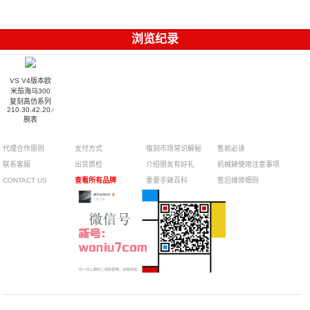
浏览纪录
VS V4版本欧
米茄海马300
复刻高仿系列
210.30.42.20.03.001
腕表
代理合作原则
支付方式
復刻市场常识解秘
售前必读
联系客服
出货质检
介绍朋友有好礼
机械錶使用注意事项
CONTACT US
查看所有品牌
重要手錶百科
售后维修细则