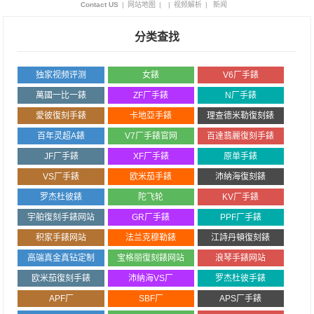
Contact US
|
网站地图
|
|
视频解析
|
新闻
分类查找
独家视频评测
女錶
V6厂手錶
萬國一比一錶
ZF厂手錶
N厂手錶
愛彼復刻手錶
卡地亞手錶
理查德米勒復刻錶
百年灵超A錶
V7厂手錶官网
百達翡麗復刻手錶
JF厂手錶
XF厂手錶
原单手錶
VS厂手錶
欧米茄手錶
沛納海復刻錶
罗杰杜彼錶
陀飞轮
KV厂手錶
宇舶復刻手錶网站
GR厂手錶
PPF厂手錶
积家手錶网站
法兰克穆勒錶
江詩丹頓復刻錶
高端真金真钻定制
宝格丽復刻錶网站
浪琴手錶网站
欧米茄復刻手錶
沛納海VS厂
罗杰杜彼手錶
APF厂
SBF厂
APS厂手錶