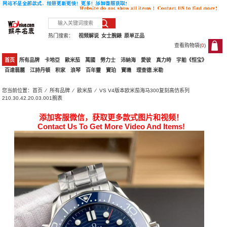
热门搜索：
视频解说
女士腕錶
原单正品
查看购物袋(
0
)
0
首页
所有品牌
卡地亞
歐米茄
萬國
勞力士
沛納海
愛彼
真力時
宇舶《恒宝》
百達翡麗
江詩丹頓
积家
浪琴
百年靈
寶珀
寶璣
理查德.米勒
您当前位置：
首页
⁄
所有品牌
⁄
歐米茄
⁄ VS V4版本欧米茄海马300复刻高仿系列
210.30.42.20.03.001腕表
添加客服微信，获取更多款式图片和视频！
Contact Us To Get More Video And Items!