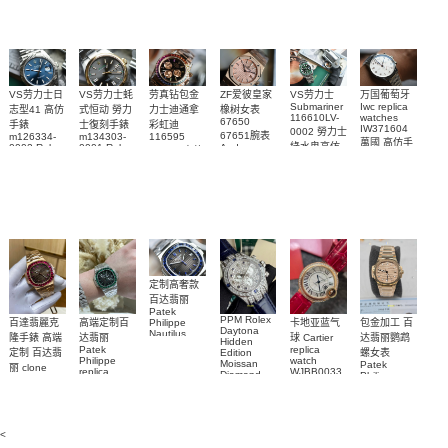
Watch
watch
VS劳力士日
VS劳力士蚝
劳真钻包金
ZF爱彼皇家
VS劳力士
万国葡萄牙
Submariner
Iwc replica
志型41 高仿
式恒动 勞力
力士迪通拿
橡树女表
116610LV-
watches
67650
手錶
士復刻手錶
彩虹迪
IW371604
0002 勞力士
67651腕表
m126334-
m134303-
116595
萬國 高仿手
綠水鬼高仿
0002 Rolex
0001 Rolex
Audemars
RBOW 高仿
錶 腕表
Replica
Oyster
Piguet
手錶(绿水
手表腕錶
Perpetual
Replica
watch 腕表
鬼)Rolex
replica
Replica
watch 愛彼
Rolex watch
Green Dial
watch 腕表
高仿手錶
Rainbow
(Green
Submariner)
Replica
watch
定制高奢款
百达翡丽
Patek
PPM Rolex
包金加工 百
百達翡麗克
高端定制百
卡地亚蓝气
Philippe
Daytona
Nautilus
达翡丽鹦鹉
隆手錶 高端
达翡丽
球 Cartier
Hidden
replica
Patek
replica
螺女表
定制 百达翡
Edition
watch
Philippe
watch
Moissan
Patek
5711/111P-
丽 clone
replica
WJBB0033
Diamond
Philippe
Patek
001 百達翡
watches
Replica
卡地亞藍氣
replica
Philippe
5711/113P-
麗高仿手錶
Watch
watch
球高仿手錶
replica
001腕表百
7118/1R-
腕表
watches
腕表
010腕表
達翡麗復刻
5723/112R-
<
001腕表
手錶