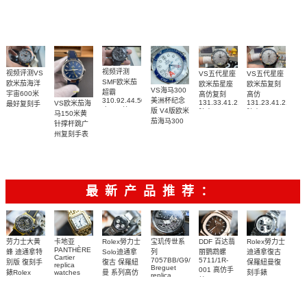
腕表
表(墨黑)
217.30.42.21.01.001
腕表
视频评测
视频评测VS
VS五代星座
VS五代星座
SMF欧米茄
欧米茄海洋
欧米茄星座
欧米茄复刻
VS海马300
超霸
宇宙600米
高仿复刻
高仿
310.92.44.50.06.001
美洲杯纪念
131.33.41.21.06.001
131.23.41.21.06.
VS欧米茄海
最好复刻手
广州一比一
版 V4版欧米
腕表
腕表
马150米黄
表
复刻高仿腕
茄海马300
215.92.44.21.99.001
针撑杆跳广
表
复刻手表
腕表
州复刻手表
210.30.42.20.04.002
网站
腕表
220.12.41.21.03.009
腕表
最新产品推荐：
Rolex勞力士
劳力士大黄
卡地亚
宝玑传世系
DDF 百达翡
Rolex勞力士
PANTHÈRE
Solo迪通拿
蜂 迪通拿特
列
丽鹦鹉螺
迪通拿復古
Cartier
7057BB/G9/9W6
5711/1R-
復古 保羅紐
别版 復刻手
保羅紐曼復
replica
Breguet
001 高仿手
曼 系列高仿
錶Rolex
watches
刻手錶
replica
WJPN0016
錶 Patek
Bumblebee
Rolex Paul
復刻手錶
watches 寶
blaken
Philippe
Newman
卡地亞復刻
璣高仿手錶
Daytona
Nautilus
replica
手錶 腕表
Replica
replica
watch
腕表