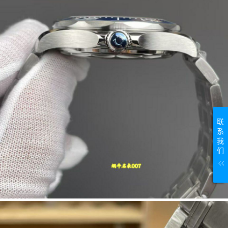
联
系
我
们