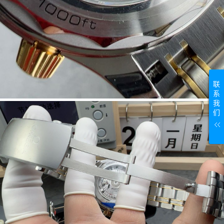
联
系
我
们