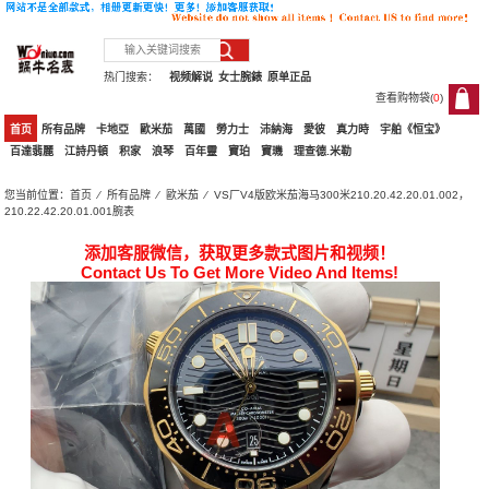
热门搜索：
视频解说
女士腕錶
原单正品
查看购物袋(
0
)
0
首页
所有品牌
卡地亞
歐米茄
萬國
勞力士
沛納海
愛彼
真力時
宇舶《恒宝》
百達翡麗
江詩丹頓
积家
浪琴
百年靈
寶珀
寶璣
理查德.米勒
您当前位置：
首页
⁄
所有品牌
⁄
歐米茄
⁄ VS厂V4版欧米茄海马300米210.20.42.20.01.002，
210.22.42.20.01.001腕表
添加客服微信，获取更多款式图片和视频！
Contact Us To Get More Video And Items!