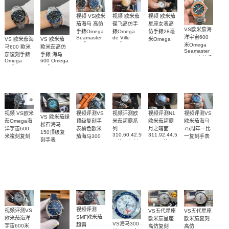
视频 欧米茄
视频 VS欧米
视频 欧米茄
碟飞高仿手
茄海马 高仿
星座女表高
VS欧米茄海
錶Omega
手錶Omega
仿手錶28毫
洋宇宙600
de Ville
Seamaster
VS 欧米茄海
VS 欧米茄
米Omega
replica
replica
米Omega
Constellation
马600 歐米
歐米茄高仿
watch
watch 300
Seamaster
Replica
茄復刻手錶
手錶 海马
424.20.40.20.58.001
210.30.42.20.03.001
watch
copy 高仿手
Omega
600 Omega
腕表
腕表
131.25.28.60.55.003
錶
replica
replica
腕表
watches
watches
217.30.42.21.01.
217.30.42.21.01.001
217.30.42.21.01.002
腕表
腕表
腕表
视频评测VS
视频评测欧
视频评测VS
视频评测N1
视频 VS欧米
VS 欧米茄绿
顶级复刻手
米茄超霸系
欧米茄海马
欧米茄超霸
茄Omega海
松石海马
表橘色欧米
列
75周年一比
月之暗面
洋宇宙600
150顶级复
310.60.42.50.02.001
311.92.44.51.01.005
茄海马300
一复刻手表
米複刻复刻
刻手表
一比一复刻
广州一比一
215.30.40.20.03.
米
手表
220.32.41.21.03.001
名表腕表
腕表
复刻手表腕
210.30.42.20.01.018
217.30.42.21.01.002，
腕表
腕表
表(墨黑)
217.30.42.21.01.001
腕表
视频评测
视频评测VS
VS五代星座
VS五代星座
SMF欧米茄
欧米茄海洋
欧米茄星座
欧米茄复刻
VS海马300
超霸
宇宙600米
高仿复刻
高仿