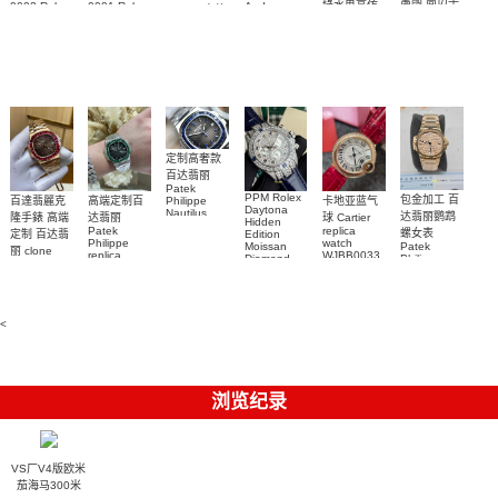
萬國 高仿手
綠水鬼高仿
0002 Rolex
0001 Rolex
Audemars
RBOW 高仿
錶 腕表
Replica
Oyster
Piguet
手錶(绿水
手表腕錶
Perpetual
Replica
watch 腕表
鬼)Rolex
replica
Replica
watch 愛彼
Rolex watch
Green Dial
watch 腕表
高仿手錶
Rainbow
(Green
Submariner)
Replica
watch
定制高奢款
百达翡丽
Patek
PPM Rolex
包金加工 百
百達翡麗克
高端定制百
卡地亚蓝气
Philippe
Daytona
Nautilus
达翡丽鹦鹉
隆手錶 高端
达翡丽
球 Cartier
Hidden
replica
Patek
replica
螺女表
定制 百达翡
Edition
watch
Philippe
watch
Moissan
Patek
5711/111P-
丽 clone
replica
WJBB0033
Diamond
Philippe
Patek
001 百達翡
watches
Replica
卡地亞藍氣
replica
Philippe
5711/113P-
麗高仿手錶
Watch
watch
球高仿手錶
replica
001腕表百
7118/1R-
腕表
watches
腕表
010腕表
達翡麗復刻
5723/112R-
<
001腕表
手錶
浏览纪录
VS厂V4版欧米
茄海马300米