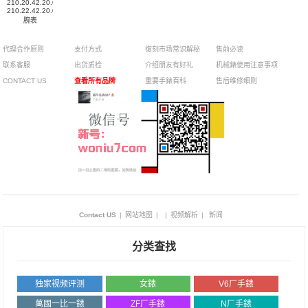
210.20.42.20.01.002，
210.22.42.20.01.001
腕表
代理合作原则
支付方式
復刻市场常识解秘
售前必读
联系客服
出货质检
介绍朋友有好礼
机械錶使用注意事项
CONTACT US
查看所有品牌
重要手錶百科
售后维修细则
Contact US
|
网站地图
|
|
视频解析
|
新闻
分类查找
独家视频评测
女錶
V6厂手錶
萬國一比一錶
ZF厂手錶
N厂手錶