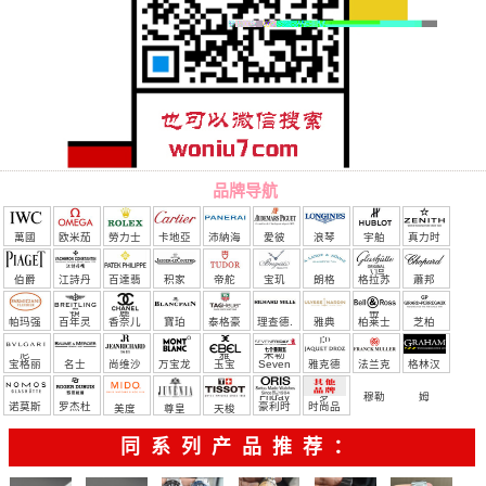
品牌导航
萬國
欧米茄
勞力士
卡地亞
沛納海
愛彼
浪琴
宇舶
真力时
（恒
伯爵
江詩丹
百達翡
积家
帝舵
宝玑
朗格
格拉苏
蕭邦
宝）
頓
麗
蒂
帕玛强
百年灵
香奈儿
寶珀
泰格豪
理查德.
雅典
柏莱士
芝柏
尼
雅
米勒
宝格丽
名士
尚维沙
万宝龙
玉宝
Seven
雅克德
法兰克
格林汉
Friday
罗
穆勒
姆
诺莫斯
罗杰杜
豪利时
时尚品
美度
尊皇
天梭
彼
牌/原单
同系列产品推荐：