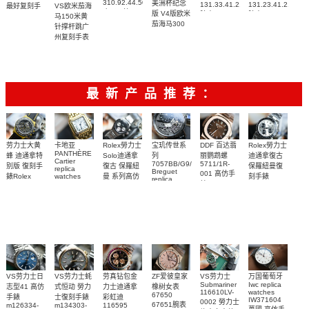
310.92.44.50.06.001
美洲杯纪念
131.33.41.21.06.001
131.23.41.21.06.
VS欧米茄海
最好复刻手
广州一比一
版 V4版欧米
腕表
腕表
马150米黄
表
复刻高仿腕
茄海马300
215.92.44.21.99.001
针撑杆跳广
表
复刻手表
腕表
州复刻手表
210.30.42.20.04.002
网站
腕表
220.12.41.21.03.009
腕表
最新产品推荐：
Rolex勞力士
劳力士大黄
卡地亚
宝玑传世系
DDF 百达翡
Rolex勞力士
PANTHÈRE
Solo迪通拿
蜂 迪通拿特
列
丽鹦鹉螺
迪通拿復古
Cartier
7057BB/G9/9W6
5711/1R-
復古 保羅紐
别版 復刻手
保羅紐曼復
replica
Breguet
001 高仿手
曼 系列高仿
錶Rolex
watches
刻手錶
replica
WJPN0016
錶 Patek
Bumblebee
Rolex Paul
復刻手錶
watches 寶
blaken
Philippe
Newman
卡地亞復刻
璣高仿手錶
Daytona
Nautilus
replica
手錶 腕表
Replica
replica
watch
腕表
Watch
watch
VS劳力士日
VS劳力士蚝
劳真钻包金
ZF爱彼皇家
VS劳力士
万国葡萄牙
Submariner
Iwc replica
志型41 高仿
式恒动 勞力
力士迪通拿
橡树女表
116610LV-
watches
67650
手錶
士復刻手錶
彩虹迪
IW371604
0002 勞力士
67651腕表
m126334-
m134303-
116595