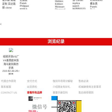
隆手錶 高端
达翡丽
球 Cartier
Hidden
replica
Patek
replica
螺女表
定制 百达翡
Edition
watch
Philippe
watch
Moissan
Patek
5711/111P-
丽 clone
replica
WJBB0033
Diamond
Philippe
Patek
001 百達翡
watches
Replica
卡地亞藍氣
replica
Philippe
5711/113P-
麗高仿手錶
Watch
watch
球高仿手錶
replica
001腕表百
7118/1R-
腕表
watches
腕表
010腕表
達翡麗復刻
5723/112R-
<
001腕表
手錶
浏览纪录
视频评测VS厂
V4墨黑欧米茄
海马复刻高仿
手表
210.92.44.20.01.003
腕表
代理合作原则
支付方式
復刻市场常识解秘
售前必读
联系客服
出货质检
介绍朋友有好礼
机械錶使用注意事项
CONTACT US
查看所有品牌
重要手錶百科
售后维修细则