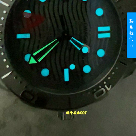
联
系
我
们