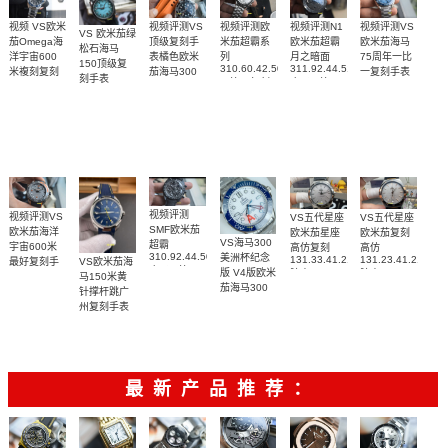
视频评测VS
视频评测欧
视频评测VS
视频评测N1
视频 VS欧米
VS 欧米茄绿
顶级复刻手
米茄超霸系
欧米茄海马
欧米茄超霸
茄Omega海
松石海马
表橘色欧米
列
75周年一比
月之暗面
洋宇宙600
150顶级复
310.60.42.50.02.001
311.92.44.51.01.005
茄海马300
一复刻手表
米複刻复刻
刻手表
一比一复刻
广州一比一
215.30.40.20.03.
米
手表
220.32.41.21.03.001
名表腕表
腕表
复刻手表腕
210.30.42.20.01.018
217.30.42.21.01.002，
腕表
腕表
表(墨黑)
217.30.42.21.01.001
腕表
视频评测
视频评测VS
VS五代星座
VS五代星座
SMF欧米茄
欧米茄海洋
欧米茄星座
欧米茄复刻
VS海马300
超霸
宇宙600米
高仿复刻
高仿
310.92.44.50.06.001
美洲杯纪念
131.33.41.21.06.001
131.23.41.21.06.
VS欧米茄海
最好复刻手
广州一比一
版 V4版欧米
腕表
腕表
马150米黄
表
复刻高仿腕
茄海马300
215.92.44.21.99.001
针撑杆跳广
表
复刻手表
腕表
州复刻手表
210.30.42.20.04.002
网站
腕表
220.12.41.21.03.009
腕表
最新产品推荐：