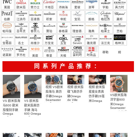
萬國
欧米茄
勞力士
卡地亞
沛納海
愛彼
浪琴
宇舶
真力时
（恒
伯爵
江詩丹
百達翡
积家
帝舵
宝玑
朗格
格拉苏
蕭邦
宝）
頓
麗
蒂
帕玛强
百年灵
香奈儿
寶珀
泰格豪
理查德.
雅典
柏莱士
芝柏
尼
雅
米勒
宝格丽
名士
尚维沙
万宝龙
玉宝
Seven
雅克德
法兰克
格林汉
Friday
罗
穆勒
姆
诺莫斯
罗杰杜
豪利时
时尚品
美度
尊皇
天梭
彼
牌/原单
同系列产品推荐：
视频 欧米茄
视频 VS欧米
视频 欧米茄
碟飞高仿手
茄海马 高仿
星座女表高
VS欧米茄海
錶Omega
手錶Omega
仿手錶28毫
洋宇宙600
de Ville
Seamaster
VS 欧米茄海
VS 欧米茄
米Omega
replica
replica
米Omega
Constellation
马600 歐米
歐米茄高仿
watch
watch 300
Seamaster
Replica
茄復刻手錶
手錶 海马
424.20.40.20.58.001
210.30.42.20.03.001
watch
copy 高仿手
Omega
600 Omega
腕表
腕表
131.25.28.60.55.003
錶
replica
replica
腕表
watches
watches
217.30.42.21.01.
217.30.42.21.01.001
217.30.42.21.01.002
腕表
腕表
腕表