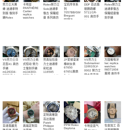
Rolex勞力士
劳力士大黄
卡地亚
宝玑传世系
DDF 百达翡
Rolex勞力士
PANTHÈRE
Solo迪通拿
蜂 迪通拿特
列
丽鹦鹉螺
迪通拿復古
Cartier
7057BB/G9/9W6
5711/1R-
復古 保羅紐
别版 復刻手
保羅紐曼復
replica
Breguet
001 高仿手
曼 系列高仿
錶Rolex
watches
刻手錶
replica
WJPN0016
錶 Patek
Bumblebee
Rolex Paul
復刻手錶
watches 寶
blaken
Philippe
Newman
卡地亞復刻
璣高仿手錶
Daytona
Nautilus
replica
手錶 腕表
Replica
replica
watch
腕表
Watch
watch
VS劳力士日
VS劳力士蚝
劳真钻包金
ZF爱彼皇家
VS劳力士
万国葡萄牙
Submariner
Iwc replica
志型41 高仿
式恒动 勞力
力士迪通拿
橡树女表
116610LV-
watches
67650
手錶
士復刻手錶
彩虹迪
IW371604
0002 勞力士
67651腕表
m126334-
m134303-
116595
萬國 高仿手
綠水鬼高仿
0002 Rolex
0001 Rolex
Audemars
RBOW 高仿
錶 腕表
Replica
Oyster
Piguet
手錶(绿水
手表腕錶
Perpetual
Replica
watch 腕表
鬼)Rolex
replica
Replica
watch 愛彼
Rolex watch
Green Dial
watch 腕表
高仿手錶
Rainbow
(Green
Submariner)
Replica
watch
定制高奢款
百达翡丽
Patek
PPM Rolex
包金加工 百
百達翡麗克
高端定制百
卡地亚蓝气
Philippe
Daytona
Nautilus
达翡丽鹦鹉