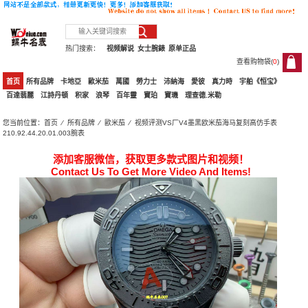
热门搜索：
视频解说
女士腕錶
原单正品
查看购物袋(
0
)
0
首页
所有品牌
卡地亞
歐米茄
萬國
勞力士
沛納海
愛彼
真力時
宇舶《恒宝》
百達翡麗
江詩丹頓
积家
浪琴
百年靈
寶珀
寶璣
理查德.米勒
您当前位置：
首页
⁄
所有品牌
⁄
歐米茄
⁄ 视频评测VS厂V4墨黑欧米茄海马复刻高仿手表
210.92.44.20.01.003腕表
添加客服微信，获取更多款式图片和视频！
Contact Us To Get More Video And Items!