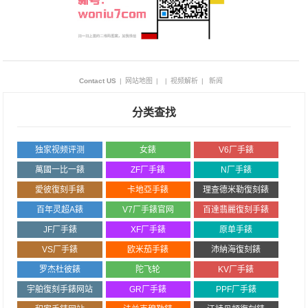
Contact US
|
网站地图
|
|
视频解析
|
新闻
分类查找
独家视频评测
女錶
V6厂手錶
萬國一比一錶
ZF厂手錶
N厂手錶
愛彼復刻手錶
卡地亞手錶
理查德米勒復刻錶
百年灵超A錶
V7厂手錶官网
百達翡麗復刻手錶
JF厂手錶
XF厂手錶
原单手錶
VS厂手錶
欧米茄手錶
沛納海復刻錶
罗杰杜彼錶
陀飞轮
KV厂手錶
宇舶復刻手錶网站
GR厂手錶
PPF厂手錶