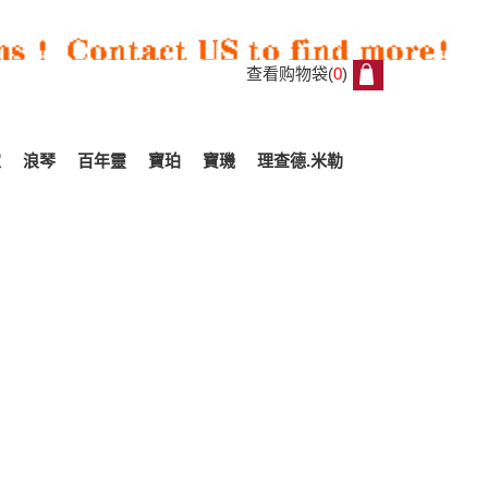
查看购物袋(
0
)
0
家
浪琴
百年靈
寶珀
寶璣
理查德.米勒