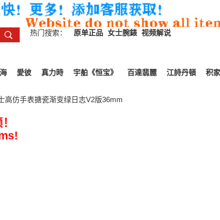
热门搜索：
原单正品
女士腕錶
视频解说
海
愛彼
真力時
宇舶《恒宝》
百達翡麗
江詩丹頓
积
力士高仿手表搪瓷渐变绿日志V2版36mm
频！
ems!