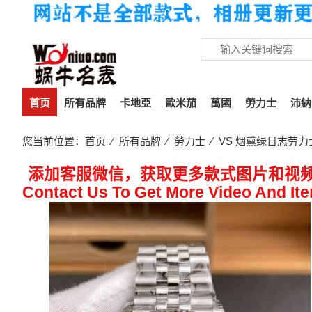
首页
所有品牌
卡地亞
歐米茄
萬國
勞力士
沛納
您当前位置：
首页
⁄
所有品牌
⁄
勞力士
⁄ VS 烟熏绿日志劳
添加客服微信，获取更多款式图片和视
Contact Us To Get More Video And It