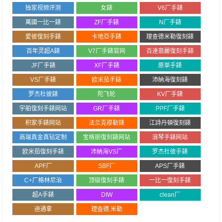
独家视频评测
女錶
V6厂手錶
萬國一比一錶
ZF厂手錶
N厂手錶
愛彼復刻手錶
卡地亞手錶
理查德米勒復刻錶
百年灵超A錶
V7厂手錶官网
百達翡麗復刻手錶
JF厂手錶
XF厂手錶
原单手錶
VS厂手錶
欧米茄手錶
沛納海復刻錶
罗杰杜彼錶
陀飞轮
KV厂手錶
宇舶復刻手錶网站
GR厂手錶
PPF厂手錶
积家手錶网站
法兰克穆勒錶
江詩丹頓復刻錶
高端真金真钻定制
宝格丽復刻錶网站
浪琴手錶网站
欧米茄復刻手錶
沛納海VS厂
罗杰杜彼手錶
APF厂
SBF厂
APS厂手錶
C+厂格林尼治
顶级復刻手錶
一比一復刻手錶
超A手錶
DIW
clean厂
迪通拿
理查德.米勒