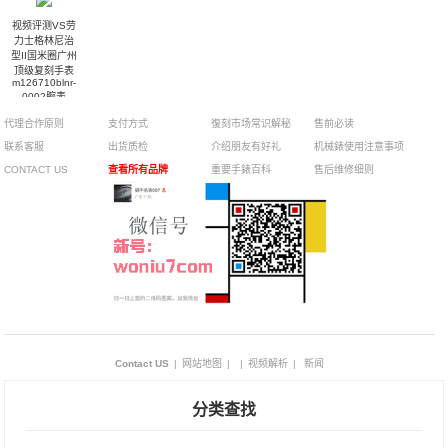
视频评测VS劳
力士格林尼治
型II国米圈广州
顶级复刻手表
m126710blnr-
0002腕表
代理合作原则
支付方式
復刻市场常识解秘
售前必读
联系客服
出货质检
介绍朋友有好礼
机械錶使用注意事项
CONTACT US
查看所有品牌
重要手錶百科
售后维修细则
Contact US
|
网站地图
|
|
视频解析
|
新闻
分类查找