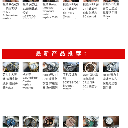
0003腕表
视频 VS配重
视频 KRF 劳
视频 Rolex
视频 KRF劳
视频 RC劳力
视频 劳力士
Datejust
劳力士迪通
力士蚝式恒
力士蚝式恒
士潜航者型
31毫米蚝式
women's
Rolex
拿高仿手錶
动复刻手表
动 Rolex
恒动
watch
Submariner
Rolex
36 cloned
Oyster
m277200-
replica THB
replica
replica
watch
Perpetual
0009 Rolex
劳力士31日
watch 高仿
watch
m126000-
Replica
Replica
志型高仿手
m116509-
watch
0005腕表
watch 高仿
手錶
m277200-
0071腕表
錶m278274-
m126613lb-
手錶
0006女腕表
0032腕表
0002腕表
m126000-
高仿手錶
0006腕表
最新产品推荐：
Rolex勞力士
劳力士大黄
卡地亚
宝玑传世系
DDF 百达翡
Rolex勞力士
PANTHÈRE
Solo迪通拿
蜂 迪通拿特
列
丽鹦鹉螺
迪通拿復古
Cartier
7057BB/G9/9W6
5711/1R-
復古 保羅紐
别版 復刻手
保羅紐曼復
replica
Breguet
001 高仿手
曼 系列高仿
錶Rolex
watches
刻手錶
replica
WJPN0016
錶 Patek
Bumblebee
Rolex Paul
復刻手錶
watches 寶
blaken
Philippe
Newman
卡地亞復刻
璣高仿手錶
Daytona
Nautilus
replica
手錶 腕表
Replica
replica
watch
腕表
Watch
watch