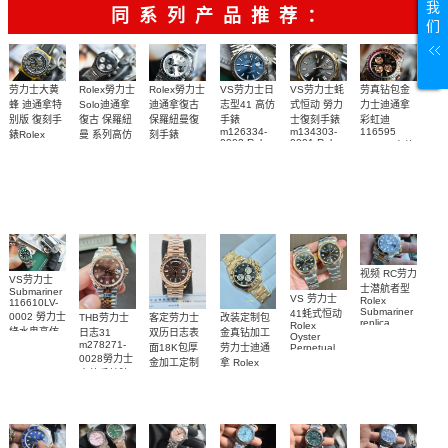
我
彼
牌/原单
同系列产品推荐：
们
Rolex勞力士
劳力士大黄
Rolex勞力士
VS劳力士日
VS劳力士蚝
劳真钻包金
Solo迪通拿
蜂 迪通拿特
迪通拿復古
志型41 高仿
式恒动 勞力
力士迪通拿
復古 保羅紐
别版 復刻手
保羅紐曼復
手錶
士復刻手錶
彩虹迪
m126334-
m134303-
116595
曼 系列高仿
錶Rolex
刻手錶
0002 Rolex
0001 Rolex
RBOW 高仿
Bumblebee
Rolex Paul
復刻手錶
Replica
Oyster
blaken
Newman
手表腕錶
Perpetual
watch 腕表
Daytona
replica
replica
Replica
Replica
watch
Rolex watch
watch 腕表
Watch
Rainbow
视频 RC劳力
VS劳力士
士潜航者型
Submariner
VS 劳力士
Rolex
116610LV-
Submariner
41蚝式恒动
0002 勞力士
客定劳力士
改装定制包
THB劳力士
replica
Rolex
綠水鬼高仿
双历日志表
金真钻加工
日志31
watch 勞力
Oyster
m278271-
手錶(绿水
面18K包厚
劳力士迪通
Perpetual
士復刻手錶
0028勞力士
replica
鬼)Rolex
金加工定制
拿 Rolex
m126613ln-
watch
高仿手錶腕
Green Dial
Daytona
勞力士包金
0002腕表
m134303-
(Green
replica
表
復刻手錶
0001高仿手
Submariner)
watch
Rolex
Replica
custom gold
錶腕表
replica
watch
and
watch
diamonds
m126508-