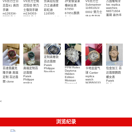
VS劳力士日
VS劳力士蚝
劳真钻包金
ZF爱彼皇家
VS劳力士
万国葡萄牙
Submariner
Iwc replica
志型41 高仿
式恒动 勞力
力士迪通拿
橡树女表
116610LV-
watches
67650
手錶
士復刻手錶
彩虹迪
IW371604
0002 勞力士
67651腕表
m126334-
m134303-
116595
萬國 高仿手
綠水鬼高仿
0002 Rolex
0001 Rolex
Audemars
RBOW 高仿
錶 腕表
Replica
Oyster
Piguet
手錶(绿水
手表腕錶
Perpetual
Replica
watch 腕表
鬼)Rolex
replica
Replica
watch 愛彼
Rolex watch
Green Dial
watch 腕表
高仿手錶
Rainbow
(Green
Submariner)
Replica
watch
定制高奢款
百达翡丽
Patek
PPM Rolex
包金加工 百
百達翡麗克
高端定制百
卡地亚蓝气
Philippe
Daytona
Nautilus
达翡丽鹦鹉
隆手錶 高端
达翡丽
球 Cartier
Hidden
replica
Patek
replica
螺女表
定制 百达翡
Edition
watch
Philippe
watch
Moissan
Patek
5711/111P-
丽 clone
replica
WJBB0033
Diamond
Philippe
Patek
001 百達翡
watches
Replica
卡地亞藍氣
replica
Philippe
5711/113P-
麗高仿手錶
Watch
watch
球高仿手錶
replica
001腕表百
7118/1R-
腕表
watches
腕表
010腕表
達翡麗復刻
5723/112R-
<
001腕表
手錶
浏览纪录