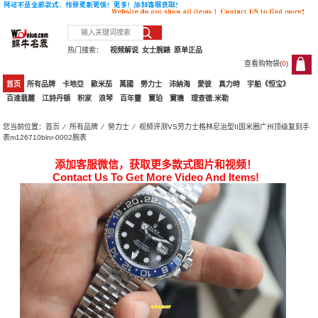
热门搜索：
视频解说
女士腕錶
原单正品
查看购物袋(
0
)
0
首页
所有品牌
卡地亞
歐米茄
萬國
勞力士
沛納海
愛彼
真力時
宇舶《恒宝》
百達翡麗
江詩丹頓
积家
浪琴
百年靈
寶珀
寶璣
理查德.米勒
您当前位置：
首页
⁄
所有品牌
⁄
勞力士
⁄ 视频评测VS劳力士格林尼治型II国米圈广州顶级复刻手
表m126710blnr-0002腕表
添加客服微信，获取更多款式图片和视频！
Contact Us To Get More Video And Items!