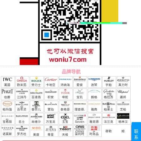
品牌导航
萬國
欧米茄
勞力士
卡地亞
沛納海
愛彼
浪琴
宇舶
真力时
（恒
伯爵
江詩丹
百達翡
积家
帝舵
宝玑
朗格
格拉苏
蕭邦
宝）
頓
麗
蒂
帕玛强
百年灵
香奈儿
寶珀
泰格豪
理查德.
雅典
柏莱士
芝柏
尼
雅
米勒
宝格丽
名士
尚维沙
万宝龙
玉宝
Seven
雅克德
法兰克
格林汉
联
Friday
罗
穆勒
姆
诺莫斯
罗杰杜
豪利时
时尚品
美度
尊皇
天梭
系