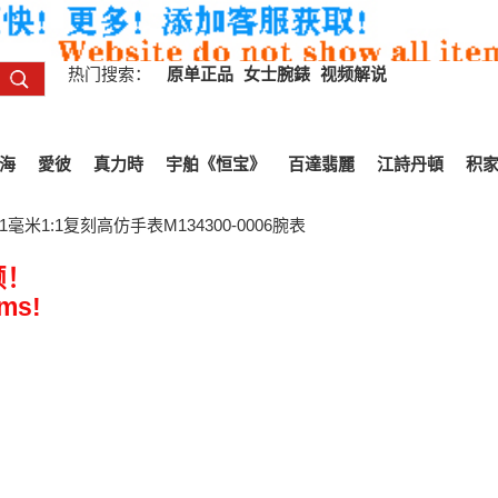
热门搜索：
原单正品
女士腕錶
视频解说
海
愛彼
真力時
宇舶《恒宝》
百達翡麗
江詩丹頓
积
毫米1:1复刻高仿手表M134300-0006腕表
频！
ems!