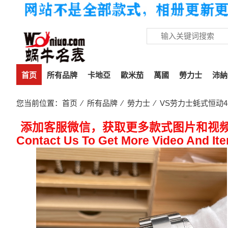
首页
所有品牌
卡地亞
歐米茄
萬國
勞力士
沛納
您当前位置：
首页
⁄
所有品牌
⁄
勞力士
⁄ VS劳力士蚝式恒动41
添加客服微信，获取更多款式图片和视
Contact Us To Get More Video And It