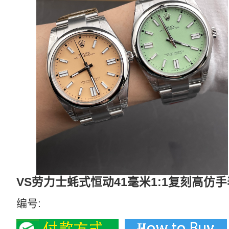
VS劳力士蚝式恒动41毫米1:1复刻高仿手表M
编号: