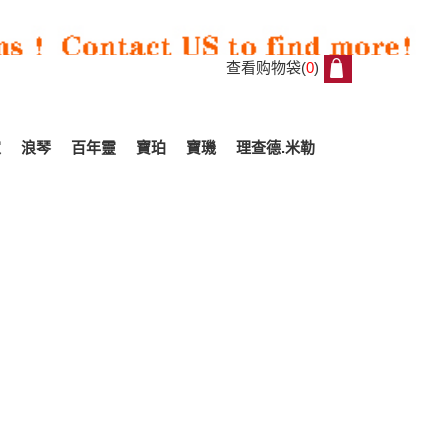
查看购物袋(
0
)
0
家
浪琴
百年靈
寶珀
寶璣
理查德.米勒