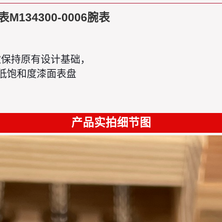
134300-0006腕表
年新款保持原有设计基础，
用低饱和度漆面表盘 
产品实拍细节图