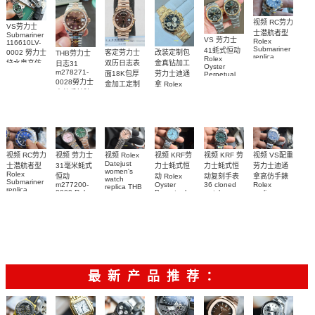
视频 RC劳力
VS劳力士
士潜航者型
Submariner
VS 劳力士
Rolex
116610LV-
Submariner
41蚝式恒动
0002 勞力士
客定劳力士
改装定制包
THB劳力士
replica
Rolex
綠水鬼高仿
双历日志表
金真钻加工
日志31
watch 勞力
Oyster
m278271-
手錶(绿水
面18K包厚
劳力士迪通
Perpetual
士復刻手錶
0028勞力士
replica
鬼)Rolex
金加工定制
拿 Rolex
m126613ln-
watch
高仿手錶腕
Green Dial
Daytona
勞力士包金
0002腕表
m134303-
(Green
replica
表
復刻手錶
0001高仿手
Submariner)
watch
Rolex
Replica
custom gold
錶腕表
replica
watch
and
watch
diamonds
m126508-
0003腕表
视频 VS配重
视频 KRF 劳
视频 Rolex
视频 KRF劳
视频 RC劳力
视频 劳力士
Datejust
劳力士迪通
力士蚝式恒
力士蚝式恒
士潜航者型
31毫米蚝式
women's
Rolex
拿高仿手錶
动复刻手表
动 Rolex
恒动
watch
Submariner
Rolex
36 cloned
Oyster
m277200-
replica THB
replica
replica
watch
Perpetual
0009 Rolex
劳力士31日
watch 高仿
watch
m126000-
Replica
Replica
志型高仿手
m116509-
watch
0005腕表
watch 高仿
手錶
m277200-
0071腕表
錶m278274-
m126613lb-
手錶
0006女腕表
0032腕表
0002腕表
m126000-
高仿手錶
0006腕表
最新产品推荐：