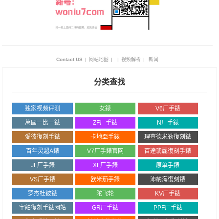
Contact US
|
网站地图
|
|
视频解析
|
新闻
分类查找
独家视频评测
女錶
V6厂手錶
萬國一比一錶
ZF厂手錶
N厂手錶
愛彼復刻手錶
卡地亞手錶
理查德米勒復刻錶
百年灵超A錶
V7厂手錶官网
百達翡麗復刻手錶
JF厂手錶
XF厂手錶
原单手錶
VS厂手錶
欧米茄手錶
沛納海復刻錶
罗杰杜彼錶
陀飞轮
KV厂手錶
宇舶復刻手錶网站
GR厂手錶
PPF厂手錶