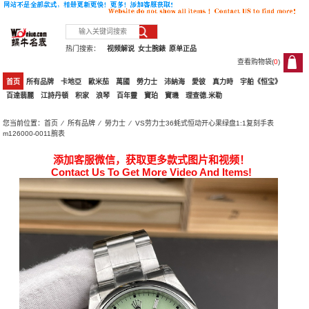
热门搜索：
视频解说
女士腕錶
原单正品
查看购物袋(
0
)
0
首页
所有品牌
卡地亞
歐米茄
萬國
勞力士
沛納海
愛彼
真力時
宇舶《恒宝》
百達翡麗
江詩丹頓
积家
浪琴
百年靈
寶珀
寶璣
理查德.米勒
您当前位置：
首页
⁄
所有品牌
⁄
勞力士
⁄ VS劳力士36蚝式恒动开心果绿盘1:1复刻手表
m126000-0011腕表
添加客服微信，获取更多款式图片和视频！
Contact Us To Get More Video And Items!