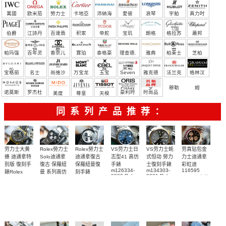
萬國
欧米茄
勞力士
卡地亞
沛納海
愛彼
浪琴
宇舶
真力时
（恒
伯爵
江詩丹
百達翡
积家
帝舵
宝玑
朗格
格拉苏
蕭邦
宝）
頓
麗
蒂
帕玛强
百年灵
香奈儿
寶珀
泰格豪
理查德.
雅典
柏莱士
芝柏
尼
雅
米勒
宝格丽
名士
尚维沙
万宝龙
玉宝
Seven
雅克德
法兰克
格林汉
Friday
罗
穆勒
姆
诺莫斯
罗杰杜
豪利时
时尚品
美度
尊皇
天梭
彼
牌/原单
同系列产品推荐：
Rolex勞力士
劳力士大黄
Rolex勞力士
VS劳力士日
VS劳力士蚝
劳真钻包金
Solo迪通拿
蜂 迪通拿特
迪通拿復古
志型41 高仿
式恒动 勞力
力士迪通拿
復古 保羅紐
别版 復刻手
保羅紐曼復
手錶
士復刻手錶
彩虹迪
m126334-
m134303-
116595
曼 系列高仿
錶Rolex
刻手錶
0002 Rolex
0001 Rolex
RBOW 高仿
Bumblebee
Rolex Paul
復刻手錶
Replica
Oyster
blaken
Newman
手表腕錶
Perpetual
watch 腕表
Daytona
replica
replica
Replica
Replica
watch
Rolex watch
watch 腕表
Watch
Rainbow