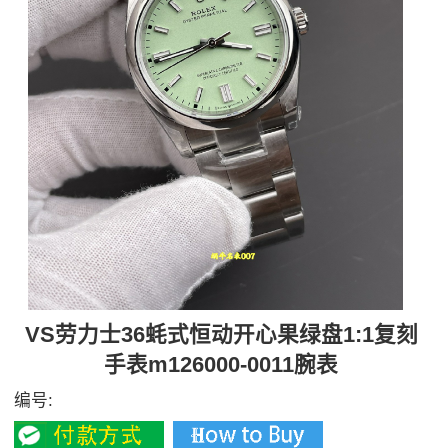
VS劳力士36蚝式恒动开心果绿盘1:1复刻
手表m126000-0011腕表
编号: