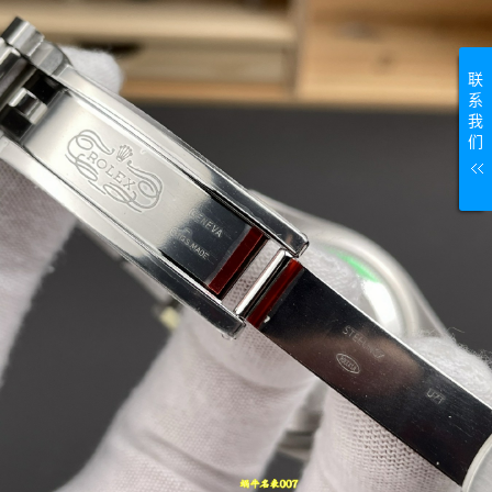
联
系
我
们