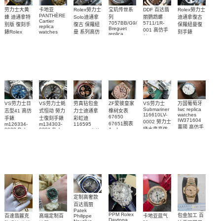
Rolex勞力士
劳力士大黄
卡地亚
宝玑传世系
DDF 百达翡
Rolex勞力士
PANTHÈRE
Solo迪通拿
蜂 迪通拿特
列
丽鹦鹉螺
迪通拿復古
Cartier
7057BB/G9/9W6
5711/1R-
復古 保羅紐
别版 復刻手
保羅紐曼復
replica
Breguet
001 高仿手
曼 系列高仿
錶Rolex
watches
刻手錶
replica
WJPN0016
錶 Patek
Bumblebee
Rolex Paul
復刻手錶
watches 寶
blaken
Philippe
Newman
卡地亞復刻
璣高仿手錶
Daytona
Nautilus
replica
手錶 腕表
Replica
replica
watch
腕表
Watch
watch
VS劳力士日
VS劳力士蚝
劳真钻包金
ZF爱彼皇家
VS劳力士
万国葡萄牙
Submariner
Iwc replica
志型41 高仿
式恒动 勞力
力士迪通拿
橡树女表
116610LV-
watches
67650
手錶
士復刻手錶
彩虹迪
IW371604
0002 勞力士
67651腕表
m126334-
m134303-
116595
萬國 高仿手
綠水鬼高仿
0002 Rolex
0001 Rolex
Audemars
RBOW 高仿
錶 腕表
Replica
Oyster
Piguet
手錶(绿水
手表腕錶
Perpetual
Replica
watch 腕表
鬼)Rolex
replica
Replica
watch 愛彼
Rolex watch
Green Dial
watch 腕表
高仿手錶
Rainbow
(Green
Submariner)
Replica
watch
定制高奢款
百达翡丽
Patek
PPM Rolex
包金加工 百
百達翡麗克
高端定制百
卡地亚蓝气
Philippe
Daytona