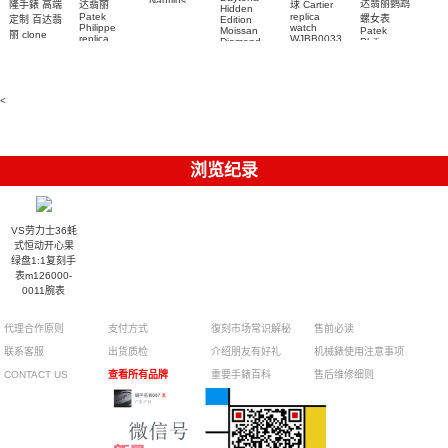
Nautilus
达翡丽鹦鹉
隆手錶 高端
达翡丽
球 Cartier
Hidden
replica
Patek
replica
螺女表
定制 百达翡
Edition
watch
Philippe
watch
Moissan
Patek
5711/111P-
丽 clone
replica
WJBB0033
Diamond
Philippe
Patek
001 百達翡
watches
Replica
卡地亞藍氣
replica
Philippe
5711/113P-
麗高仿手錶
Watch
watch
球高仿手錶
replica
001腕表百
7118/1R-
腕表
watches
腕表
010腕表
達翡麗復刻
5723/112R-
<
001腕表
手錶
浏览纪录
VS劳力士36蚝
式恒动开心果
绿盘1:1复刻手
表m126000-
0011腕表
代理合作原则
支付方式
復刻市场常识解秘
售前必读
联系客服
出货质检
介绍朋友有好礼
机械錶使用注意事项
CONTACT US
查看所有品牌
重要手錶百科
售后维修细则