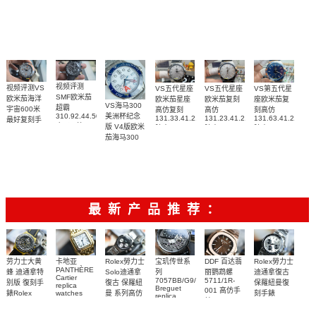
名表腕表
腕表
复刻手表腕
210.30.42.20.01.018
217.30.42.21.01.002，
腕表
腕表
表(墨黑)
217.30.42.21.01.001
腕表
视频评测
视频评测VS
VS五代星座
VS五代星座
VS第五代星
SMF欧米茄
欧米茄海洋
欧米茄星座
欧米茄复刻
座欧米茄复
VS海马300
超霸
宇宙600米
高仿复刻
高仿
刻高仿
310.92.44.50.06.001
美洲杯纪念
131.33.41.21.06.001
131.23.41.21.06.001
131.63.41.21.03.
最好复刻手
广州一比一
版 V4版欧米
腕表
腕表
腕表
表
复刻高仿腕
茄海马300
215.92.44.21.99.001
表
复刻手表
腕表
210.30.42.20.04.002
腕表
最新产品推荐：
Rolex勞力士
劳力士大黄
卡地亚
宝玑传世系
DDF 百达翡
Rolex勞力士
PANTHÈRE
Solo迪通拿
蜂 迪通拿特
列
丽鹦鹉螺
迪通拿復古
Cartier
7057BB/G9/9W6
5711/1R-
復古 保羅紐
别版 復刻手
保羅紐曼復
replica
Breguet
001 高仿手
曼 系列高仿
錶Rolex
watches
刻手錶
replica
WJPN0016
錶 Patek
Bumblebee
Rolex Paul
復刻手錶
watches 寶
blaken
Philippe
Newman
卡地亞復刻