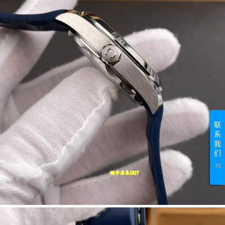
联
系
我
们