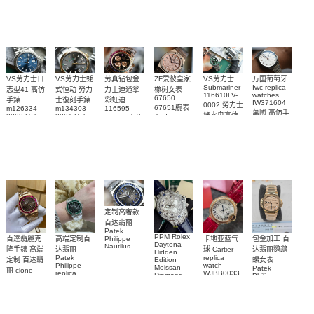
璣高仿手錶
Daytona
Nautilus
replica
手錶 腕表
Replica
replica
watch
腕表
Watch
watch
VS劳力士日
VS劳力士蚝
劳真钻包金
ZF爱彼皇家
VS劳力士
万国葡萄牙
Submariner
Iwc replica
志型41 高仿
式恒动 勞力
力士迪通拿
橡树女表
116610LV-
watches
67650
手錶
士復刻手錶
彩虹迪
IW371604
0002 勞力士
67651腕表
m126334-
m134303-
116595
萬國 高仿手
綠水鬼高仿
0002 Rolex
0001 Rolex
Audemars
RBOW 高仿
錶 腕表
Replica
Oyster
Piguet
手錶(绿水
手表腕錶
Perpetual
Replica
watch 腕表
鬼)Rolex
replica
Replica
watch 愛彼
Rolex watch
Green Dial
watch 腕表
高仿手錶
Rainbow
(Green
Submariner)
Replica
watch
定制高奢款
百达翡丽
Patek
PPM Rolex
包金加工 百
百達翡麗克
高端定制百
卡地亚蓝气
Philippe
Daytona
Nautilus
达翡丽鹦鹉
隆手錶 高端
达翡丽
球 Cartier
Hidden
replica
Patek
replica
螺女表
定制 百达翡
Edition
watch
Philippe
watch
Moissan
Patek
5711/111P-
丽 clone
replica
WJBB0033
Diamond
Philippe
Patek
001 百達翡
watches
Replica
卡地亞藍氣
replica
Philippe
5711/113P-
麗高仿手錶
Watch
watch
球高仿手錶
replica
001腕表百
7118/1R-
腕表
watches
腕表
010腕表
達翡麗復刻
5723/112R-