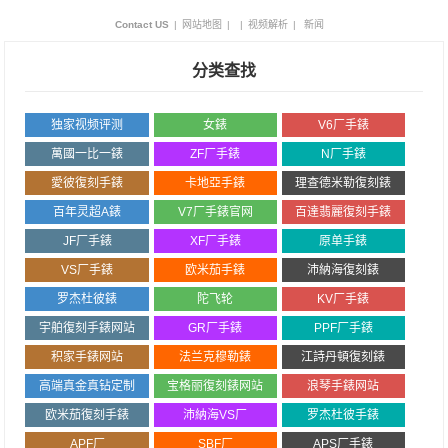
Contact US
|
网站地图
|
|
视频解析
|
新闻
分类查找
独家视频评测
女錶
V6厂手錶
萬國一比一錶
ZF厂手錶
N厂手錶
愛彼復刻手錶
卡地亞手錶
理查德米勒復刻錶
百年灵超A錶
V7厂手錶官网
百達翡麗復刻手錶
JF厂手錶
XF厂手錶
原单手錶
VS厂手錶
欧米茄手錶
沛納海復刻錶
罗杰杜彼錶
陀飞轮
KV厂手錶
宇舶復刻手錶网站
GR厂手錶
PPF厂手錶
积家手錶网站
法兰克穆勒錶
江詩丹頓復刻錶
高端真金真钻定制
宝格丽復刻錶网站
浪琴手錶网站
欧米茄復刻手錶
沛納海VS厂
罗杰杜彼手錶
APF厂
SBF厂
APS厂手錶