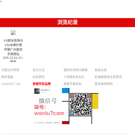
<
001腕表
手錶
浏览纪录
VS欧米茄海马
150米黄针撑
杆跳广州复刻
手表网站
220.12.41.21.03.009
腕表
代理合作原则
支付方式
復刻市场常识解秘
售前必读
联系客服
出货质检
介绍朋友有好礼
机械錶使用注意事项
CONTACT US
查看所有品牌
重要手錶百科
售后维修细则