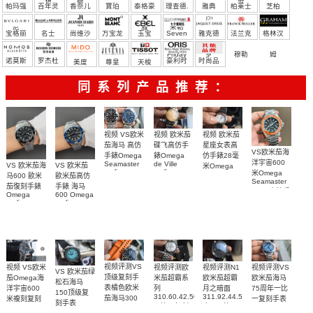
帕玛强
百年灵
香奈儿
寶珀
泰格豪
理查德.
雅典
柏莱士
芝柏
尼
雅
米勒
宝格丽
名士
尚维沙
万宝龙
玉宝
Seven
雅克德
法兰克
格林汉
Friday
罗
穆勒
姆
诺莫斯
罗杰杜
豪利时
时尚品
美度
尊皇
天梭
彼
牌/原单
同系列产品推荐：
视频 欧米茄
视频 VS欧米
视频 欧米茄
碟飞高仿手
茄海马 高仿
星座女表高
VS欧米茄海
錶Omega
手錶Omega
仿手錶28毫
洋宇宙600
de Ville
Seamaster
VS 欧米茄海
VS 欧米茄
米Omega
replica
replica
米Omega
Constellation
马600 歐米
歐米茄高仿
watch
watch 300
Seamaster
Replica
茄復刻手錶
手錶 海马
424.20.40.20.58.001
210.30.42.20.03.001
watch
copy 高仿手
Omega
600 Omega
腕表
腕表
131.25.28.60.55.003
錶
replica
replica
腕表
watches
watches
217.30.42.21.01.
217.30.42.21.01.001
217.30.42.21.01.002
腕表
腕表
腕表
视频评测VS
视频评测欧
视频评测VS
视频评测N1
视频 VS欧米
VS 欧米茄绿
顶级复刻手
米茄超霸系
欧米茄海马
欧米茄超霸
茄Omega海
松石海马
表橘色欧米
列
75周年一比
月之暗面
洋宇宙600
150顶级复
310.60.42.50.02.001
311.92.44.51.01.005
茄海马300
一复刻手表
米複刻复刻
刻手表
一比一复刻
广州一比一
215.30.40.20.03.
米
手表
220.32.41.21.03.001