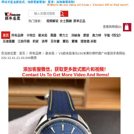
热门搜索：
视频解说
女士腕錶
原单正品
查看购物袋(
0
)
0
首页
所有品牌
卡地亞
歐米茄
萬國
勞力士
沛納海
愛彼
真力時
宇舶《恒宝》
百達翡麗
江詩丹頓
积家
浪琴
百年靈
寶珀
寶璣
理查德.米勒
您当前位置：
首页
⁄
所有品牌
⁄
歐米茄
⁄ VS欧米茄海马150米黄针撑杆跳广州复刻手表网站
220.12.41.21.03.009腕表
添加客服微信，获取更多款式图片和视频！
Contact Us To Get More Video And Items!