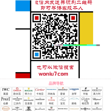
品牌导航
萬國
欧米茄
勞力士
卡地亞
沛納海
愛彼
浪琴
宇舶
真力时
（恒
伯爵
江詩丹
百達翡
积家
帝舵
宝玑
朗格
格拉苏
蕭邦
宝）
頓
麗
蒂