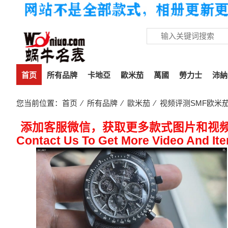
首页
所有品牌
卡地亞
歐米茄
萬國
勞力士
沛納
您当前位置：
首页
⁄
所有品牌
⁄
歐米茄
⁄ 视频评测SMF欧米茄超
添加客服微信，获取更多款式图片和视
Contact Us To Get More Video And It