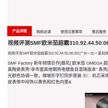
产品详情
购前必读
使用注意事项
售后服务
视频评测SMF欧米茄超霸310.92.44.50
视频评测SMF欧米茄超霸310.92.44.50.06.001广州一比一复
SMF Factory 新年倾情巨作[烟花] 欧米茄 OMEG
真陶瓷表壳“非市面其他钢壳电镀鱼目混珠版本” 表
光
颜色协调一致，梯坡形字钉同步原装 3⃣️：机芯
皮表带中间饰以黄色和红色内里&