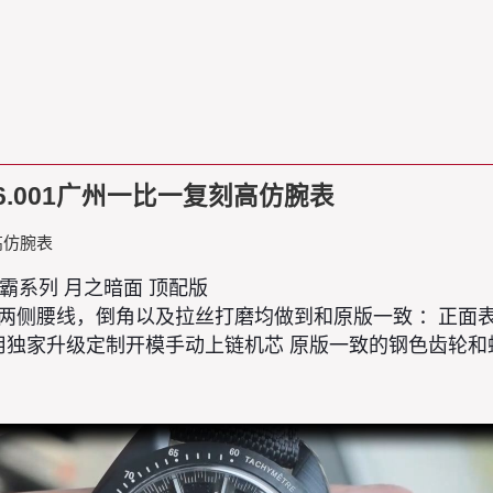
.06.001广州一比一复刻高仿腕表
刻高仿腕表
A 超霸系列 月之暗面 顶配版
壳两侧腰线，倒角以及拉丝打磨均做到和原版一致 ：正
采用独家升级定制开模手动上链机芯 原版一致的钢色齿轮和