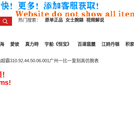
热门搜索：
原单正品
女士腕錶
视频解说
海
愛彼
真力時
宇舶《恒宝》
百達翡麗
江詩丹頓
积
霸310.92.44.50.06.001广州一比一复刻高仿腕表
频！
ems!