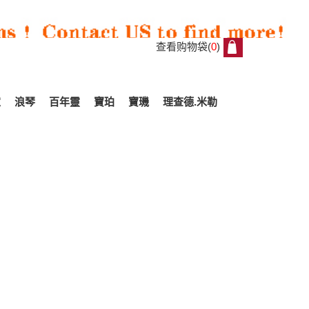
查看购物袋(
0
)
0
家
浪琴
百年靈
寶珀
寶璣
理查德.米勒