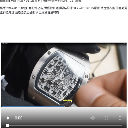
Richard Mille RM67-01 1:1复刻手表理查德米勒RM 67-01Ti腕表
新版RM67-01 3点位红色指针功能对版能动 对版原装尺寸38.7×47.5×7.75厚度 钛合金表壳 侧面壳更
正斜边处理 还原原装正品细节
五级钛合金材质