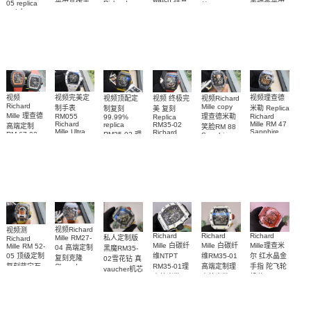
米尔高仿手
表理查米尔
Richard
05 replica
錶 Replica
米尔复刻手
Mille replica
watch
RM 67-01Ti
錶RM 35-02
watch RM
Richard
Replica
watch复刻手
表RM 88腕
67-01Ti腕表
腕表
Mille RM 27-
watch 腕表
表
表
05腕表
视频完美定
视频
视频理查德
视频Richard
视频顶配定
视频 终极完
Richard
Mille copy
制手表
米勒 Replica
制复刻
美 复刻
Mille 理查德
理查德米勒
RM055
Richard
99.99%
Replica
Richard
Mille RM 47
replica
RM35-02
高端定制
笑脸RM 88
Mille Ultra
Sapphire
Richard
RM35-02 理
RM 67-02
Sapphire
MOD RM
case watch
Mille 理查德
case RM88
德国 意大利
查米尔RM
055 Cloned
腕表
腕表
米勒 RM 35-
35-02
watch
手表Replica
Cloned
02腕表
watch
watch 腕表
视频Richard
视频测
Richard
Richard
Richard
私人定制版
Mille RM27-
Richard
Mille 白碳纤
Mille 白碳纤
Mille理查米
Mille RM 52-
04 高端定制
黑魔RM35-
05 顶级定制
维NTPT
维RM35-01
尔 红水晶金
复刻克隆
02雪花钻 真
复刻蓝宝石
RM35-01理
高端定制理
手指 陀飞轮
Cloned
vaucher机芯
Sapphire
太空人RM
查德米勒
查德米勒
机芯 RM 66
Richard
RM 27-04腕
52-05手表
Mille 改装手
vaucher机芯
vaucher机芯
腕表顶级复
表
表
手表 一比一
RM 35-01手
刻
复刻
表