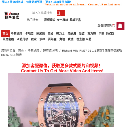
热门搜索：
视频解说
女士腕錶
原单正品
查看购物袋(
0
)
0
首页
所有品牌
卡地亞
歐米茄
萬國
勞力士
沛納海
愛彼
真力時
宇舶《恒宝》
百達翡麗
江詩丹頓
积家
浪琴
百年靈
寶珀
寶璣
理查德.米勒
您当前位置：
首页
⁄
所有品牌
⁄
理查德.米勒
⁄ Richard Mille RM67-01 1:1复刻手表理查德米勒
RM 67-01Ti腕表
添加客服微信，获取更多款式图片和视频！
Contact Us To Get More Video And Items!