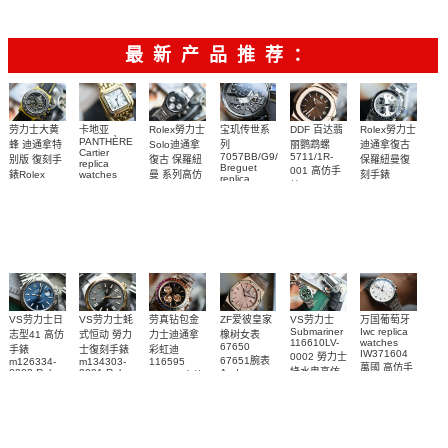
最新产品推荐：
Rolex勞力士
劳力士大黄
卡地亚
宝玑传世系
DDF 百达翡
Rolex勞力士
PANTHÈRE
Solo迪通拿
蜂 迪通拿特
列
丽鹦鹉螺
迪通拿復古
Cartier
7057BB/G9/9W6
5711/1R-
復古 保羅紐
别版 復刻手
保羅紐曼復
replica
Breguet
001 高仿手
曼 系列高仿
錶Rolex
watches
刻手錶
replica
WJPN0016
錶 Patek
Bumblebee
Rolex Paul
復刻手錶
watches 寶
blaken
Philippe
Newman
卡地亞復刻
璣高仿手錶
Daytona
Nautilus
replica
手錶 腕表
Replica
replica
watch
腕表
Watch
watch
VS劳力士日
VS劳力士蚝
劳真钻包金
ZF爱彼皇家
VS劳力士
万国葡萄牙
Submariner
Iwc replica
志型41 高仿
式恒动 勞力
力士迪通拿
橡树女表
116610LV-
watches
67650
手錶
士復刻手錶
彩虹迪
IW371604
0002 勞力士
67651腕表
m126334-
m134303-
116595
萬國 高仿手
綠水鬼高仿
0002 Rolex
0001 Rolex
Audemars
RBOW 高仿
錶 腕表
Replica
Oyster
Piguet
手錶(绿水
手表腕錶
Perpetual
Replica
watch 腕表
鬼)Rolex
replica
Replica
watch 愛彼
Rolex watch
Green Dial
watch 腕表
高仿手錶
Rainbow
(Green
Submariner)
Replica