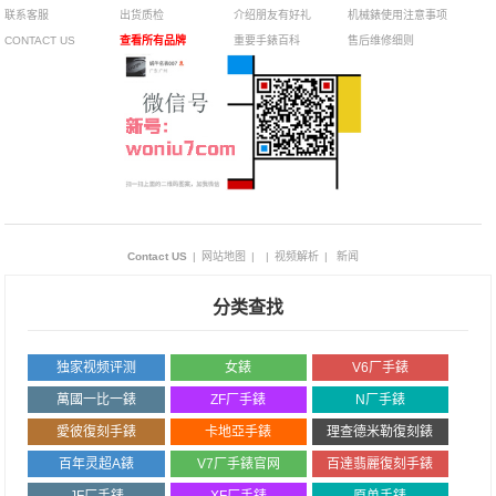
联系客服
出货质检
介绍朋友有好礼
机械錶使用注意事项
CONTACT US
查看所有品牌
重要手錶百科
售后维修细则
Contact US
|
网站地图
|
|
视频解析
|
新闻
分类查找
独家视频评测
女錶
V6厂手錶
萬國一比一錶
ZF厂手錶
N厂手錶
愛彼復刻手錶
卡地亞手錶
理查德米勒復刻錶
百年灵超A錶
V7厂手錶官网
百達翡麗復刻手錶
JF厂手錶
XF厂手錶
原单手錶