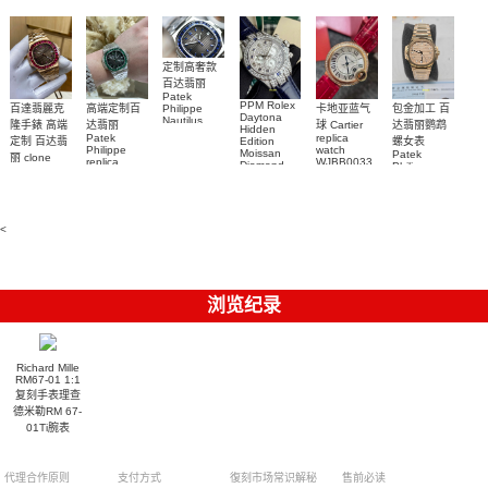
watch
定制高奢款
百达翡丽
Patek
PPM Rolex
包金加工 百
百達翡麗克
高端定制百
卡地亚蓝气
Philippe
Daytona
Nautilus
达翡丽鹦鹉
隆手錶 高端
达翡丽
球 Cartier
Hidden
replica
Patek
replica
螺女表
定制 百达翡
Edition
watch
Philippe
watch
Moissan
Patek
5711/111P-
丽 clone
replica
WJBB0033
Diamond
Philippe
Patek
001 百達翡
watches
Replica
卡地亞藍氣
replica
Philippe
5711/113P-
麗高仿手錶
Watch
watch
球高仿手錶
replica
001腕表百
7118/1R-
腕表
watches
腕表
010腕表
達翡麗復刻
5723/112R-
<
001腕表
手錶
浏览纪录
Richard Mille
RM67-01 1:1
复刻手表理查
德米勒RM 67-
01Ti腕表
代理合作原则
支付方式
復刻市场常识解秘
售前必读