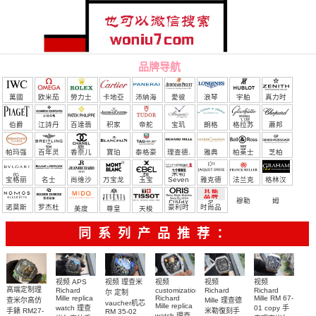
品牌导航
萬國
欧米茄
勞力士
卡地亞
沛納海
愛彼
浪琴
宇舶
真力时
（恒
伯爵
江詩丹
百達翡
积家
帝舵
宝玑
朗格
格拉苏
蕭邦
宝）
頓
麗
蒂
帕玛强
百年灵
香奈儿
寶珀
泰格豪
理查德.
雅典
柏莱士
芝柏
尼
雅
米勒
宝格丽
名士
尚维沙
万宝龙
玉宝
Seven
雅克德
法兰克
格林汉
Friday
罗
穆勒
姆
诺莫斯
罗杰杜
豪利时
时尚品
美度
尊皇
天梭
彼
牌/原单
同系列产品推荐：
视频 理查米
视频
视频 APS
视频
视频
高端定制理
Richard
Richard
customization
Richard
尔 定制
Mille replica
Richard
Mille RM 67-
Mille 理查德
查米尔高仿
vaucher机芯
Mille replica
watch 理查
01 copy 手
米勒復刻手
手錶 RM27-
RM 35-02
watch 理查