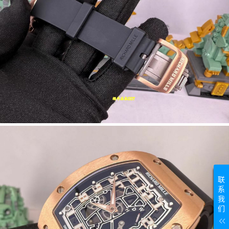
联
系
我
们