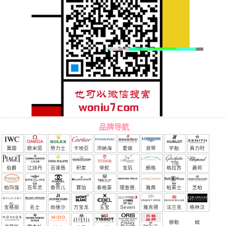
品牌导航
萬國
欧米茄
勞力士
卡地亞
沛納海
愛彼
浪琴
宇舶
真力时
（恒
伯爵
江詩丹
百達翡
积家
帝舵
宝玑
朗格
格拉苏
蕭邦
宝）
頓
麗
蒂
帕玛强
百年灵
香奈儿
寶珀
泰格豪
理查德.
雅典
柏莱士
芝柏
尼
雅
米勒
宝格丽
名士
尚维沙
万宝龙
玉宝
Seven
雅克德
法兰克
格林汉
Friday
罗
穆勒
姆