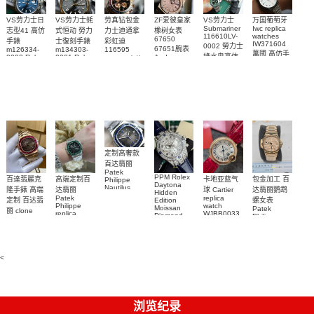
VS劳力士日
VS劳力士蚝
劳真钻包金
ZF爱彼皇家
VS劳力士
万国葡萄牙
Submariner
Iwc replica
志型41 高仿
式恒动 勞力
力士迪通拿
橡树女表
116610LV-
watches
67650
手錶
士復刻手錶
彩虹迪
IW371604
0002 勞力士
67651腕表
m126334-
m134303-
116595
萬國 高仿手
綠水鬼高仿
0002 Rolex
0001 Rolex
Audemars
RBOW 高仿
錶 腕表
Replica
Oyster
Piguet
手錶(绿水
手表腕錶
Perpetual
Replica
watch 腕表
鬼)Rolex
replica
Replica
watch 愛彼
Rolex watch
Green Dial
watch 腕表
高仿手錶
Rainbow
(Green
Submariner)
Replica
watch
定制高奢款
百达翡丽
Patek
PPM Rolex
包金加工 百
百達翡麗克
高端定制百
卡地亚蓝气
Philippe
Daytona
Nautilus
达翡丽鹦鹉
隆手錶 高端
达翡丽
球 Cartier
Hidden
replica
Patek
replica
螺女表
定制 百达翡
Edition
watch
Philippe
watch
Moissan
Patek
5711/111P-
丽 clone
replica
WJBB0033
Diamond
Philippe
Patek
001 百達翡
watches
Replica
卡地亞藍氣
replica
Philippe
5711/113P-
麗高仿手錶
Watch
watch
球高仿手錶
replica
001腕表百
7118/1R-
腕表
watches
腕表
010腕表
達翡麗復刻
5723/112R-
<
001腕表
手錶
浏览纪录