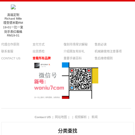
高端定制
Richard Mille
理查德米勒RM
19-01一比一复
刻手表红蜘蛛
RM19-01
代理合作原则
支付方式
復刻市场常识解秘
售前必读
联系客服
出货质检
介绍朋友有好礼
机械錶使用注意事项
CONTACT US
查看所有品牌
重要手錶百科
售后维修细则
Contact US
|
网站地图
|
|
视频解析
|
新闻
分类查找