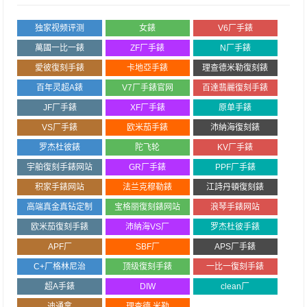
独家视频评测
女錶
V6厂手錶
萬國一比一錶
ZF厂手錶
N厂手錶
愛彼復刻手錶
卡地亞手錶
理查德米勒復刻錶
百年灵超A錶
V7厂手錶官网
百達翡麗復刻手錶
JF厂手錶
XF厂手錶
原单手錶
VS厂手錶
欧米茄手錶
沛納海復刻錶
罗杰杜彼錶
陀飞轮
KV厂手錶
宇舶復刻手錶网站
GR厂手錶
PPF厂手錶
积家手錶网站
法兰克穆勒錶
江詩丹頓復刻錶
高端真金真钻定制
宝格丽復刻錶网站
浪琴手錶网站
欧米茄復刻手錶
沛納海VS厂
罗杰杜彼手錶
APF厂
SBF厂
APS厂手錶
C+厂格林尼治
顶级復刻手錶
一比一復刻手錶
超A手錶
DIW
clean厂
迪通拿
理查德.米勒