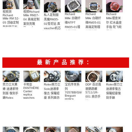
视频Richard
视频测
Richard
Richard
Richard
私人定制版
Mille RM27-
Richard
Mille 白碳纤
Mille 白碳纤
Mille理查米
Mille RM 52-
04 高端定制
黑魔RM35-
05 顶级定制
维NTPT
维RM35-01
尔 红水晶金
复刻克隆
02雪花钻 真
复刻蓝宝石
RM35-01理
高端定制理
手指 陀飞轮
Cloned
vaucher机芯
Sapphire
太空人RM
查德米勒
查德米勒
机芯 RM 66
Richard
RM 27-04腕
52-05手表
Mille 改装手
vaucher机芯
vaucher机芯
腕表顶级复
表
表
手表 一比一
RM 35-01手
刻
复刻
表
最新产品推荐：
Rolex勞力士
劳力士大黄
卡地亚
宝玑传世系
DDF 百达翡
Rolex勞力士
PANTHÈRE
Solo迪通拿
蜂 迪通拿特
列
丽鹦鹉螺
迪通拿復古
Cartier
7057BB/G9/9W6
5711/1R-
復古 保羅紐
别版 復刻手
保羅紐曼復
replica
Breguet
001 高仿手
曼 系列高仿
錶Rolex
watches
刻手錶
replica
WJPN0016
錶 Patek
Bumblebee
Rolex Paul
復刻手錶
watches 寶
blaken
Philippe
Newman
卡地亞復刻
璣高仿手錶
Daytona
Nautilus
replica
手錶 腕表
Replica
replica
watch
腕表
Watch
watch