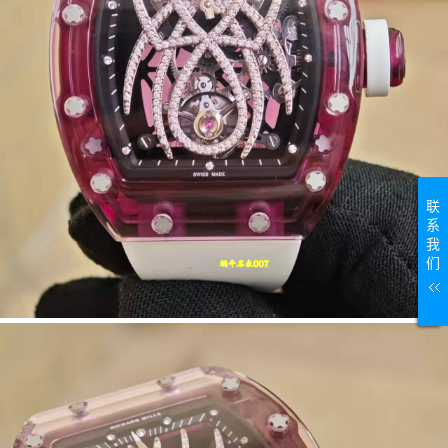
联
系
我
们