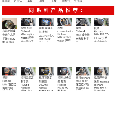
诺莫斯
罗杰杜
豪利时
时尚品
美度
尊皇
天梭
彼
牌/原单
同系列产品推荐：
视频 理查米
视频
视频 APS
视频
视频
高端定制理
Richard
Richard
customization
Richard
尔 定制
Mille replica
Richard
Mille RM 67-
Mille 理查德
查米尔高仿
vaucher机芯
Mille replica
watch 理查
01 copy 手
米勒復刻手
手錶 RM27-
RM 35-02
watch 理查
米尔高仿手
表理查米尔
Richard
05 replica
錶 Replica
米尔复刻手
Mille replica
watch
RM 67-01Ti
錶RM 35-02
watch RM
Richard
Replica
watch复刻手
表RM 88腕
67-01Ti腕表
腕表
Mille RM 27-
watch 腕表
表
表
05腕表
视频完美定
视频
视频理查德
视频Richard
视频顶配定
视频 终极完
Richard
Mille copy
制手表
米勒 Replica
制复刻
美 复刻
Mille 理查德
理查德米勒
RM055
Richard
99.99%
Replica
Richard
Mille RM 47
replica
RM35-02
高端定制
笑脸RM 88
Mille Ultra
Sapphire
Richard
RM35-02 理
RM 67-02
Sapphire
MOD RM
case watch
Mille 理查德
case RM88
德国 意大利
查米尔RM
055 Cloned
腕表
腕表
米勒 RM 35-
35-02
watch
手表Replica
Cloned
02腕表
watch
watch 腕表