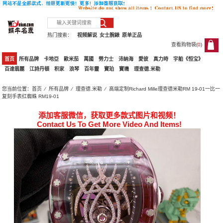
热门搜索：
视频解说
女士腕錶
原单正品
查看购物袋(
0
)
0
首页
所有品牌
卡地亞
歐米茄
萬國
勞力士
沛納海
愛彼
真力時
宇舶《恒宝》
百達翡麗
江詩丹頓
积家
浪琴
百年靈
寶珀
寶璣
理查德.米勒
您当前位置：
首页
⁄
所有品牌
⁄
理查德.米勒
⁄ 高端定制Richard Mille理查德米勒RM 19-01一比一
复刻手表红蜘蛛 RM19-01
添加客服微信，获取更多款式图片和视频！
Contact Us To Get More Video And Items!