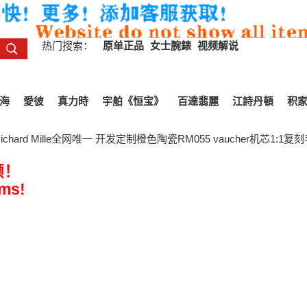
热门搜索：
原单正品
女士腕錶
视频解说
海
愛彼
真力時
宇舶《恒宝》
百達翡麗
江詩丹頓
积
hard Mille全网唯一 开发定制橙色陶瓷RM055 vaucher机芯1:1复
频！
ems!