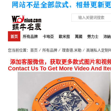
首页
所有品牌
卡地亞
歐米茄
萬國
勞力士
沛納
您当前位置：
首页
⁄
所有品牌
⁄
理查德.米勒
⁄ 高端私人定制Ric
添加客服微信，获取更多款式图片和视
Contact Us To Get More Video And It