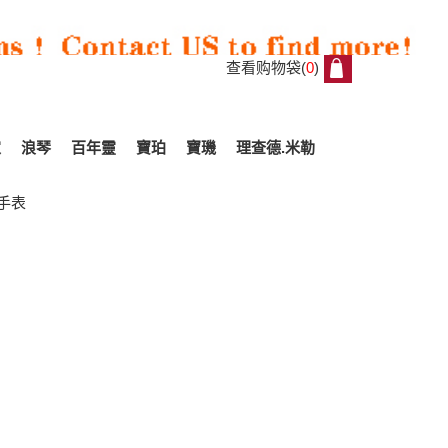
查看购物袋(
0
)
0
家
浪琴
百年靈
寶珀
寶璣
理查德.米勒
刻手表