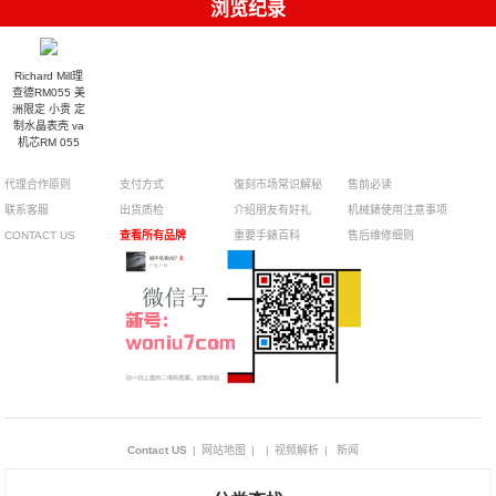
浏览纪录
Richard Mill理
查德RM055 美
洲限定 ​小贵 定
制水晶表壳 va
机芯RM 055
代理合作原则
支付方式
復刻市场常识解秘
售前必读
联系客服
出货质检
介绍朋友有好礼
机械錶使用注意事项
CONTACT US
查看所有品牌
重要手錶百科
售后维修细则
Contact US
|
网站地图
|
|
视频解析
|
新闻