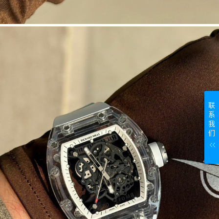
联
系
我
们