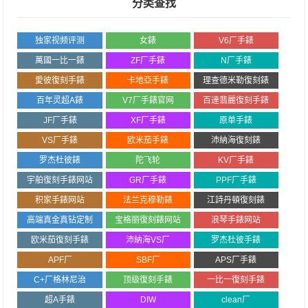
分类查找
独家视频评测
女錶
V6厂手錶
萬國一比一錶
ZF厂手錶
N厂手錶
愛彼復刻手錶
卡地亞手錶
理查德米勒復刻錶
百年灵超A錶
V7厂手錶官网
百達翡麗復刻手錶
JF厂手錶
XF厂手錶
原单手錶
VS厂手錶
欧米茄手錶
沛納海復刻錶
罗杰杜彼錶
陀飞轮
KV厂手錶
宇舶復刻手錶网站
GR厂手錶
PPF厂手錶
积家手錶网站
法兰克穆勒錶
江詩丹頓復刻錶
高端真金真钻定制
宝格丽復刻錶网站
浪琴手錶网站
欧米茄復刻手錶
沛納海VS厂
罗杰杜彼手錶
APF厂
SBF厂
APS厂手錶
C+厂格林尼治
顶级復刻手錶
一比一復刻手錶
超A手錶
DIW
clean厂