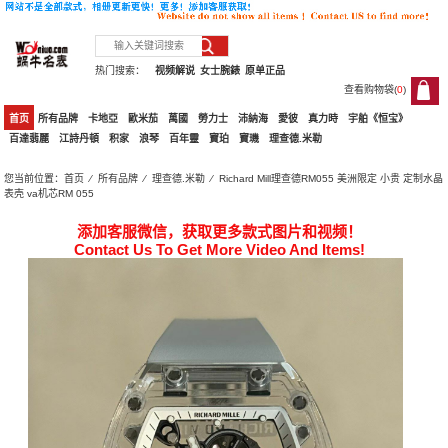
热门搜索：
视频解说
女士腕錶
原单正品
查看购物袋(
0
)
0
首页
所有品牌
卡地亞
歐米茄
萬國
勞力士
沛納海
愛彼
真力時
宇舶《恒宝》
百達翡麗
江詩丹頓
积家
浪琴
百年靈
寶珀
寶璣
理查德.米勒
您当前位置：
首页
⁄
所有品牌
⁄
理查德.米勒
⁄ Richard Mill理查德RM055 美洲限定 ​小贵 定制水晶
表壳 va机芯RM 055
添加客服微信，获取更多款式图片和视频！
Contact Us To Get More Video And Items!