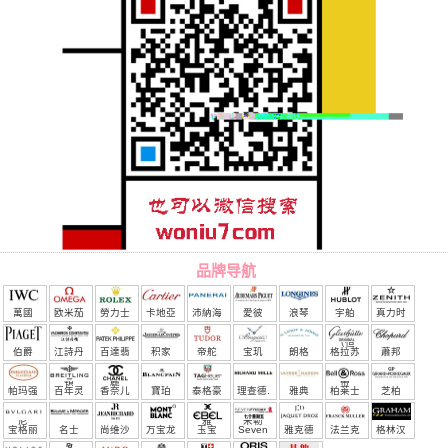
品牌导航
萬國
欧米茄
勞力士
卡地亞
沛納海
愛彼
浪琴
宇舶
真力时
（恒
伯爵
江詩丹
百達翡
积家
帝舵
宝玑
朗格
格拉苏
蕭邦
宝）
頓
麗
蒂
帕玛强
百年灵
香奈儿
寶珀
泰格豪
理查德.
雅典
柏莱士
芝柏
尼
雅
米勒
宝格丽
名士
尚维沙
万宝龙
玉宝
Seven
雅克德
法兰克
格林汉