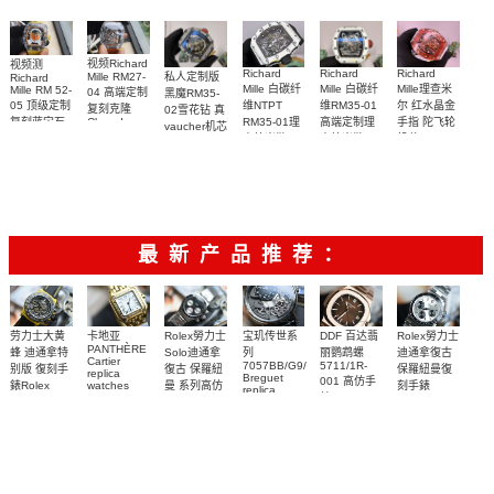
视频Richard
视频测
Richard
Richard
Richard
私人定制版
Mille RM27-
Richard
Mille 白碳纤
Mille 白碳纤
Mille理查米
Mille RM 52-
04 高端定制
黑魔RM35-
05 顶级定制
维NTPT
维RM35-01
尔 红水晶金
复刻克隆
02雪花钻 真
复刻蓝宝石
RM35-01理
高端定制理
手指 陀飞轮
Cloned
vaucher机芯
Sapphire
太空人RM
查德米勒
查德米勒
机芯 RM 66
Richard
RM 27-04腕
52-05手表
Mille 改装手
vaucher机芯
vaucher机芯
腕表顶级复
表
表
手表 一比一
RM 35-01手
刻
复刻
表
最新产品推荐：
Rolex勞力士
劳力士大黄
卡地亚
宝玑传世系
DDF 百达翡
Rolex勞力士
PANTHÈRE
Solo迪通拿
蜂 迪通拿特
列
丽鹦鹉螺
迪通拿復古
Cartier
7057BB/G9/9W6
5711/1R-
復古 保羅紐
别版 復刻手
保羅紐曼復
replica
Breguet
001 高仿手
曼 系列高仿
錶Rolex
watches
刻手錶
replica
WJPN0016
錶 Patek
Bumblebee
Rolex Paul
復刻手錶
watches 寶
blaken
Philippe
Newman
卡地亞復刻
璣高仿手錶
Daytona
Nautilus
replica
手錶 腕表
Replica
replica
watch
腕表
Watch
watch