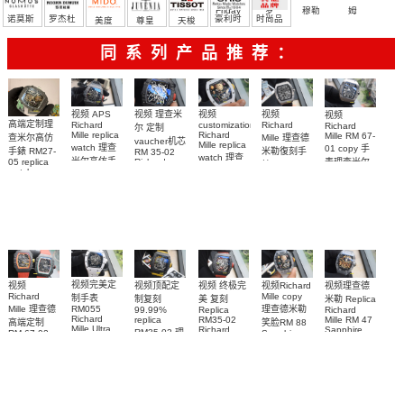
Friday
罗
穆勒
姆
诺莫斯
罗杰杜
豪利时
时尚品
美度
尊皇
天梭
彼
牌/原单
同系列产品推荐：
视频 理查米
视频
视频 APS
视频
视频
高端定制理
Richard
Richard
customization
Richard
尔 定制
Mille replica
Richard
Mille RM 67-
Mille 理查德
查米尔高仿
vaucher机芯
Mille replica
watch 理查
01 copy 手
米勒復刻手
手錶 RM27-
RM 35-02
watch 理查
米尔高仿手
表理查米尔
Richard
05 replica
錶 Replica
米尔复刻手
Mille replica
watch
RM 67-01Ti
錶RM 35-02
watch RM
Richard
Replica
watch复刻手
表RM 88腕
67-01Ti腕表
腕表
Mille RM 27-
watch 腕表
表
表
05腕表
视频完美定
视频
视频理查德
视频Richard
视频顶配定
视频 终极完
Richard
Mille copy
制手表
米勒 Replica
制复刻
美 复刻
Mille 理查德
理查德米勒
RM055
Richard
99.99%
Replica
Richard
Mille RM 47
replica
RM35-02
高端定制
笑脸RM 88
Mille Ultra
Sapphire
Richard
RM35-02 理
RM 67-02
Sapphire
MOD RM
case watch
Mille 理查德
case RM88
德国 意大利
查米尔RM
055 Cloned
腕表
腕表
米勒 RM 35-
35-02
watch
手表Replica
Cloned
02腕表
watch
watch 腕表