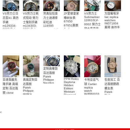
VS劳力士日
VS劳力士蚝
劳真钻包金
ZF爱彼皇家
VS劳力士
万国葡萄牙
Submariner
Iwc replica
志型41 高仿
式恒动 勞力
力士迪通拿
橡树女表
116610LV-
watches
67650
手錶
士復刻手錶
彩虹迪
IW371604
0002 勞力士
67651腕表
m126334-
m134303-
116595
萬國 高仿手
綠水鬼高仿
0002 Rolex
0001 Rolex
Audemars
RBOW 高仿
錶 腕表
Replica
Oyster
Piguet
手錶(绿水
手表腕錶
Perpetual
Replica
watch 腕表
鬼)Rolex
replica
Replica
watch 愛彼
Rolex watch
Green Dial
watch 腕表
高仿手錶
Rainbow
(Green
Submariner)
Replica
watch
定制高奢款
百达翡丽
Patek
PPM Rolex
包金加工 百
百達翡麗克
高端定制百
卡地亚蓝气
Philippe
Daytona
Nautilus
达翡丽鹦鹉
隆手錶 高端
达翡丽
球 Cartier
Hidden
replica
Patek
replica
螺女表
定制 百达翡
Edition
watch
Philippe
watch
Moissan
Patek
5711/111P-
丽 clone
replica
WJBB0033
Diamond
Philippe
Patek
001 百達翡
watches
Replica
卡地亞藍氣
replica
Philippe
5711/113P-
麗高仿手錶
Watch
watch
球高仿手錶
replica
001腕表百
7118/1R-
腕表
watches
腕表
010腕表
達翡麗復刻
5723/112R-
<
001腕表
手錶