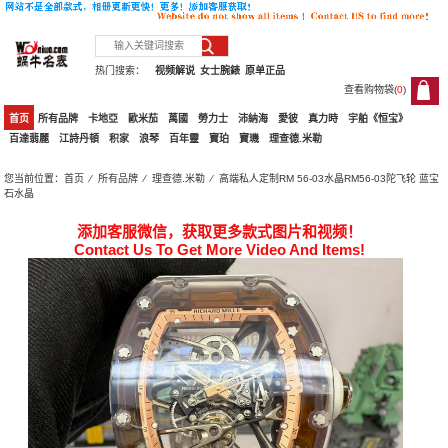
热门搜索：
视频解说
女士腕錶
原单正品
查看购物袋(
0
)
0
首页
所有品牌
卡地亞
歐米茄
萬國
勞力士
沛納海
愛彼
真力時
宇舶《恒宝》
百達翡麗
江詩丹頓
积家
浪琴
百年靈
寶珀
寶璣
理查德.米勒
您当前位置：
首页
⁄
所有品牌
⁄
理查德.米勒
⁄ 高端私人定制RM 56-03水晶RM56-03陀飞轮 蓝宝
石水晶
添加客服微信，获取更多款式图片和视频！
Contact Us To Get More Video And Items!