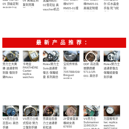
04 高端定制
黑魔RM35-
05 顶级定制
维NTPT
维RM35-01
尔 红水晶金
复刻克隆
02雪花钻 真
复刻蓝宝石
RM35-01理
高端定制理
手指 陀飞轮
Cloned
vaucher机芯
Sapphire
太空人RM
查德米勒
查德米勒
机芯 RM 66
Richard
RM 27-04腕
52-05手表
Mille 改装手
vaucher机芯
vaucher机芯
腕表顶级复
表
表
手表 一比一
RM 35-01手
刻
复刻
表
最新产品推荐：
Rolex勞力士
劳力士大黄
卡地亚
宝玑传世系
DDF 百达翡
Rolex勞力士
PANTHÈRE
Solo迪通拿
蜂 迪通拿特
列
丽鹦鹉螺
迪通拿復古
Cartier
7057BB/G9/9W6
5711/1R-
復古 保羅紐
别版 復刻手
保羅紐曼復
replica
Breguet
001 高仿手
曼 系列高仿
錶Rolex
watches
刻手錶
replica
WJPN0016
錶 Patek
Bumblebee
Rolex Paul
復刻手錶
watches 寶
blaken
Philippe
Newman
卡地亞復刻
璣高仿手錶
Daytona
Nautilus
replica
手錶 腕表
Replica
replica
watch
腕表
Watch
watch
VS劳力士日
VS劳力士蚝
劳真钻包金
ZF爱彼皇家
VS劳力士
万国葡萄牙
Submariner
Iwc replica
志型41 高仿
式恒动 勞力
力士迪通拿
橡树女表
116610LV-
watches
67650
手錶
士復刻手錶
彩虹迪
IW371604