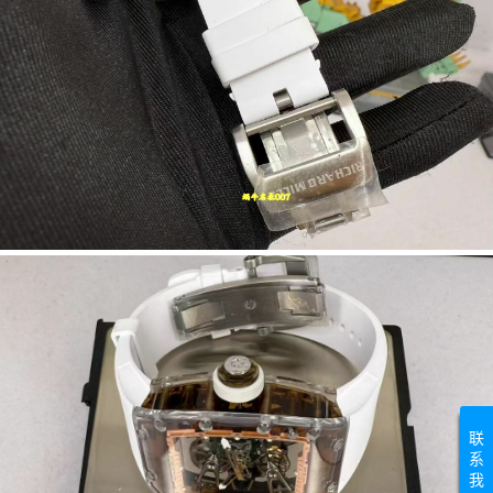
联
系
我