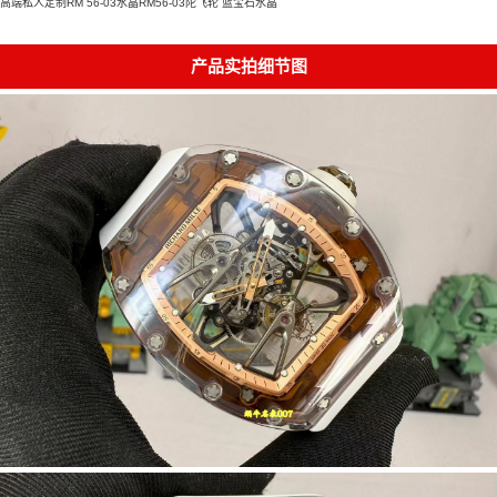
高端私人定制RM 56-03水晶RM56-03陀飞轮 蓝宝石水晶
产品实拍细节图