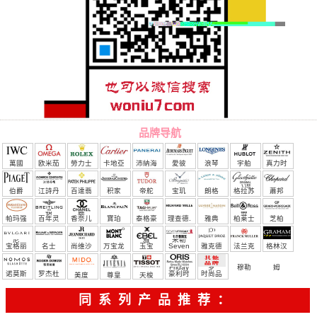
品牌导航
萬國
欧米茄
勞力士
卡地亞
沛納海
愛彼
浪琴
宇舶
真力时
（恒
伯爵
江詩丹
百達翡
积家
帝舵
宝玑
朗格
格拉苏
蕭邦
宝）
頓
麗
蒂
帕玛强
百年灵
香奈儿
寶珀
泰格豪
理查德.
雅典
柏莱士
芝柏
尼
雅
米勒
宝格丽
名士
尚维沙
万宝龙
玉宝
Seven
雅克德
法兰克
格林汉
Friday
罗
穆勒
姆
诺莫斯
罗杰杜
豪利时
时尚品
美度
尊皇
天梭
彼
牌/原单
同系列产品推荐：