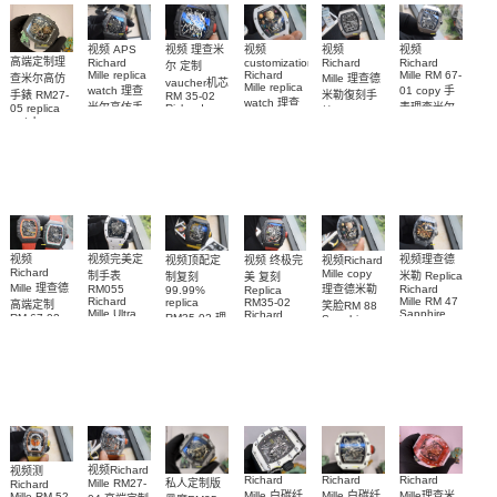
视频 理查米
视频
视频 APS
视频
视频
高端定制理
Richard
Richard
customization
Richard
尔 定制
Mille replica
Richard
Mille RM 67-
Mille 理查德
查米尔高仿
vaucher机芯
Mille replica
watch 理查
01 copy 手
米勒復刻手
手錶 RM27-
RM 35-02
watch 理查
米尔高仿手
表理查米尔
Richard
05 replica
錶 Replica
米尔复刻手
Mille replica
watch
RM 67-01Ti
錶RM 35-02
watch RM
Richard
Replica
watch复刻手
表RM 88腕
67-01Ti腕表
腕表
Mille RM 27-
watch 腕表
表
表
05腕表
视频完美定
视频
视频理查德
视频Richard
视频顶配定
视频 终极完
Richard
Mille copy
制手表
米勒 Replica
制复刻
美 复刻
Mille 理查德
理查德米勒
RM055
Richard
99.99%
Replica
Richard
Mille RM 47
replica
RM35-02
高端定制
笑脸RM 88
Mille Ultra
Sapphire
Richard
RM35-02 理
RM 67-02
Sapphire
MOD RM
case watch
Mille 理查德
case RM88
德国 意大利
查米尔RM
055 Cloned
腕表
腕表
米勒 RM 35-
35-02
watch
手表Replica
Cloned
02腕表
watch
watch 腕表
视频Richard
视频测
Richard
Richard
Richard
私人定制版
Mille RM27-
Richard
Mille 白碳纤
Mille 白碳纤
Mille理查米
Mille RM 52-