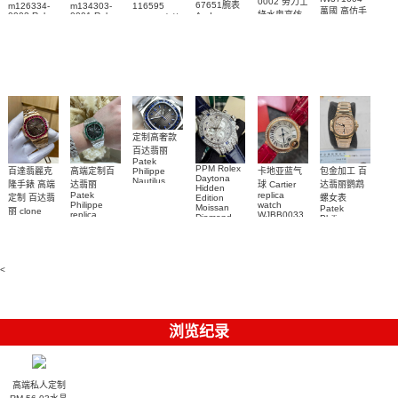
0002 勞力士
67651腕表
m126334-
m134303-
116595
萬國 高仿手
綠水鬼高仿
0002 Rolex
0001 Rolex
Audemars
RBOW 高仿
錶 腕表
Replica
Oyster
Piguet
手錶(绿水
手表腕錶
Perpetual
Replica
watch 腕表
鬼)Rolex
replica
Replica
watch 愛彼
Rolex watch
Green Dial
watch 腕表
高仿手錶
Rainbow
(Green
Submariner)
Replica
watch
定制高奢款
百达翡丽
Patek
PPM Rolex
包金加工 百
百達翡麗克
高端定制百
卡地亚蓝气
Philippe
Daytona
Nautilus
达翡丽鹦鹉
隆手錶 高端
达翡丽
球 Cartier
Hidden
replica
Patek
replica
螺女表
定制 百达翡
Edition
watch
Philippe
watch
Moissan
Patek
5711/111P-
丽 clone
replica
WJBB0033
Diamond
Philippe
Patek
001 百達翡
watches
Replica
卡地亞藍氣
replica
Philippe
5711/113P-
麗高仿手錶
Watch
watch
球高仿手錶
replica
001腕表百
7118/1R-
腕表
watches
腕表
010腕表
達翡麗復刻
5723/112R-
<
001腕表
手錶
浏览纪录
高端私人定制