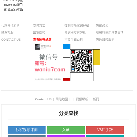
RM 56-03水晶
RM56-03陀飞
轮 蓝宝石水晶
代理合作原则
支付方式
復刻市场常识解秘
售前必读
联系客服
出货质检
介绍朋友有好礼
机械錶使用注意事项
CONTACT US
查看所有品牌
重要手錶百科
售后维修细则
Contact US
|
网站地图
|
|
视频解析
|
新闻
分类查找
独家视频评测
女錶
V6厂手錶