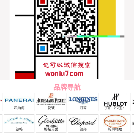
品牌导航
沛納海
愛彼
浪琴
宇舶（恒宝）
朗格
格拉苏蒂
蕭邦
帕玛强尼