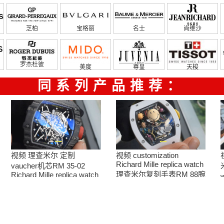
芝柏
宝格丽
名士
尚维沙
罗杰杜彼
美度
尊皇
天梭
同系列产品推荐：
视频 理查米尔 定制
视频 customization
Richard Mille replica watch
vaucher机芯RM 35-02
理查米尔复刻手表RM 88腕
Richard Mille replica watch
复刻手表
表