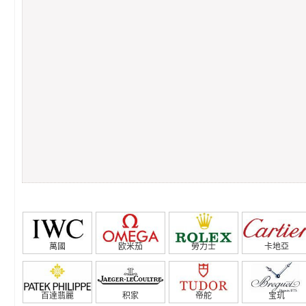
萬國
欧米茄
勞力士
卡地亞
百達翡麗
积家
帝舵
宝玑