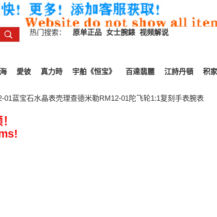
热门搜索：
原单正品
女士腕錶
视频解说
海
愛彼
真力時
宇舶《恒宝》
百達翡麗
江詩丹頓
积
12-01蓝宝石水晶表壳理查德米勒RM12-01陀飞轮1:1复刻手表腕表
频！
ems!