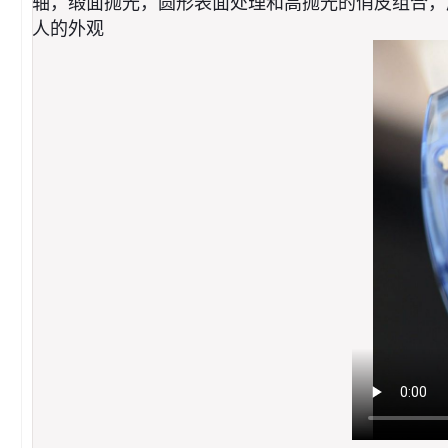
轴，缎面抛光，圆形表面处理和高抛光的俏皮组合，展
人的外观