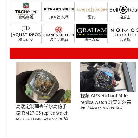
泰格豪雅
理查德.米勒
雅典
柏莱士
雅克德罗
法兰克穆勒
格林汉姆
诺莫斯
视频 APS Richard Mille
replica watch 理查米尔高
高端定制理查米尔高仿手
仿手錶RM 35-02腕表
錶 RM27-05 replica watch
Richard Mille RM 27-05腕
表