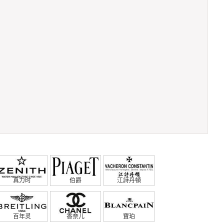
真力时
伯爵
江詩丹頓
百年灵
香奈儿
寶珀