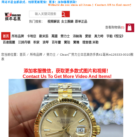
热门搜索：
视频解说
女士腕錶
原单正品
查看购物袋(
0
)
0
首页
所有品牌
卡地亞
歐米茄
萬國
勞力士
沛納海
愛彼
真力時
宇舶《恒宝》
百達翡麗
江詩丹頓
积家
浪琴
百年靈
寶珀
寶璣
理查德.米勒
您当前位置：
首页
⁄
所有品牌
⁄
勞力士
⁄ Clean厂劳力士日志高仿手表41毫米m126333-0010腕
表
添加客服微信，获取更多款式图片和视频！
Contact Us To Get More Video And Items!