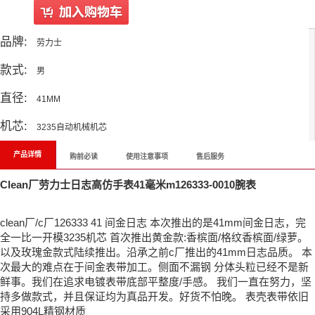
品牌:
劳力士
款式:
男
直径:
41MM
机芯:
3235自动机械机芯
产品详情
购前必读
使用注意事项
售后服务
Clean厂劳力士日志高仿手表41毫米m126333-0010腕表
clean厂/c厂126333 41 间金日志 本次推出的是41mm间金日志，完
全一比一开模3235机芯 首次推出黄金款:香槟面/格纹香槟面/绿萝。
以及玫瑰金款式陆续推出。沿承之前c厂推出的41mm日志品质。 本
次最大的难点在于间金表带加工。侧面不漏钢 分体头粒已经不是新
鲜事。我们在追求电镀表带底部平整度/手感。 我们一直在努力，坚
持多做款式，并且保证均为真品开发。好货不怕晚。 表壳表带依旧
采用904L精钢材质