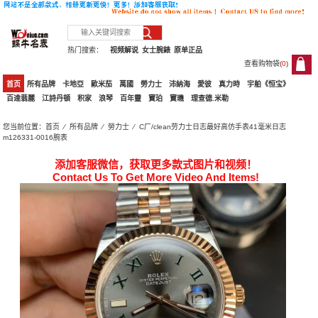
热门搜索：
视频解说
女士腕錶
原单正品
查看购物袋(
0
)
0
首页
所有品牌
卡地亞
歐米茄
萬國
勞力士
沛納海
愛彼
真力時
宇舶《恒宝》
百達翡麗
江詩丹頓
积家
浪琴
百年靈
寶珀
寶璣
理查德.米勒
您当前位置：
首页
⁄
所有品牌
⁄
勞力士
⁄ C厂/clean劳力士日志最好高仿手表41毫米日志
m126331-0016腕表
添加客服微信，获取更多款式图片和视频！
Contact Us To Get More Video And Items!