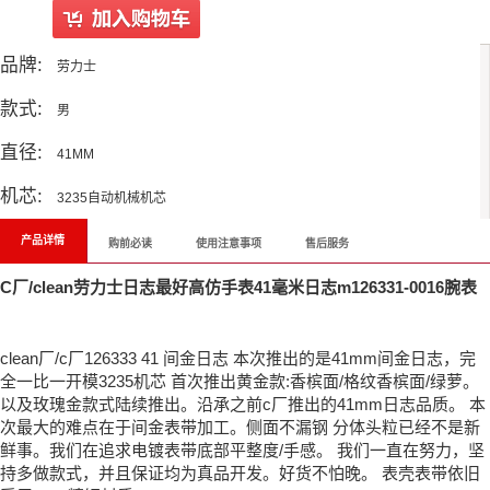
品牌:
劳力士
款式:
男
直径:
41MM
机芯:
3235自动机械机芯
产品详情
购前必读
使用注意事项
售后服务
C厂/clean劳力士日志最好高仿手表41毫米日志m126331-0016腕表
clean厂/c厂126333 41 间金日志 本次推出的是41mm间金日志，完
全一比一开模3235机芯 首次推出黄金款:香槟面/格纹香槟面/绿萝。
以及玫瑰金款式陆续推出。沿承之前c厂推出的41mm日志品质。 本
次最大的难点在于间金表带加工。侧面不漏钢 分体头粒已经不是新
鲜事。我们在追求电镀表带底部平整度/手感。 我们一直在努力，坚
持多做款式，并且保证均为真品开发。好货不怕晚。 表壳表带依旧