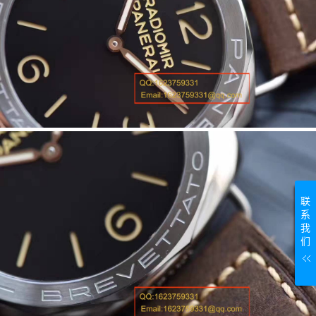
联
系
我
们