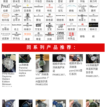
萬國
欧米茄
勞力士
卡地亞
沛納海
愛彼
浪琴
宇舶
真力时
（恒
伯爵
江詩丹
百達翡
积家
帝舵
宝玑
朗格
格拉苏
蕭邦
宝）
頓
麗
蒂
帕玛强
百年灵
香奈儿
寶珀
泰格豪
理查德.
雅典
柏莱士
芝柏
尼
雅
米勒
宝格丽
名士
尚维沙
万宝龙
玉宝
Seven
雅克德
法兰克
格林汉
Friday
罗
穆勒
姆
诺莫斯
罗杰杜
豪利时
时尚品
美度
尊皇
天梭
彼
牌/原单
同系列产品推荐：
视频评测VS
视频评测VS
vs沛纳海
VS沛纳海庐
沛纳海
沛纳海庐米
Panerai
米诺系列复
Submariner
pam1563潜
诺
刻手表
replica
PPM Rolex
行系列
VS厂沛纳海
PAM01367，
watch
PAM01367，
Daytona
PAM01563
pam1056 广
PAM01698
PAM1367一
Hidden
PAM1367腕
广州一比一
沛納海高仿
Edition
州复刻手表
比一复刻手
表
复刻手表腕
Moissan
PAM01056
手錶
表腕表
Diamond
表
PAM1698
Replica
腕表
Watch