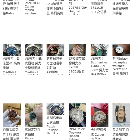
PANTHÈRE
Solo迪通拿
蜂 迪通拿特
列
丽鹦鹉螺
迪通拿復古
Cartier
7057BB/G9/9W6
5711/1R-
復古 保羅紐
别版 復刻手
保羅紐曼復
replica
Breguet
001 高仿手
曼 系列高仿
錶Rolex
watches
刻手錶
replica
WJPN0016
錶 Patek
Bumblebee
Rolex Paul
復刻手錶
watches 寶
blaken
Philippe
Newman
卡地亞復刻
璣高仿手錶
Daytona
Nautilus
replica
手錶 腕表
Replica
replica
watch
腕表
Watch
watch
VS劳力士日
VS劳力士蚝
劳真钻包金
ZF爱彼皇家
VS劳力士
万国葡萄牙
Submariner
Iwc replica
志型41 高仿
式恒动 勞力
力士迪通拿
橡树女表
116610LV-
watches
67650
手錶
士復刻手錶
彩虹迪
IW371604
0002 勞力士
67651腕表
m126334-
m134303-
116595
萬國 高仿手
綠水鬼高仿
0002 Rolex
0001 Rolex
Audemars
RBOW 高仿
錶 腕表
Replica
Oyster
Piguet
手錶(绿水
手表腕錶
Perpetual
Replica
watch 腕表
鬼)Rolex
replica
Replica
watch 愛彼
Rolex watch
Green Dial
watch 腕表
高仿手錶
Rainbow
(Green
Submariner)
Replica
watch
定制高奢款
百达翡丽
Patek
PPM Rolex
包金加工 百
百達翡麗克
高端定制百
卡地亚蓝气
Philippe
Daytona
Nautilus
达翡丽鹦鹉
隆手錶 高端
达翡丽
球 Cartier
Hidden
replica
Patek
replica
螺女表
定制 百达翡
Edition