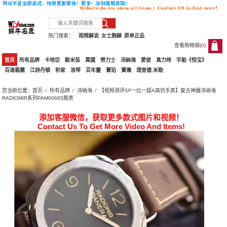
热门搜索：
视频解说
女士腕錶
原单正品
查看购物袋(
0
)
0
首页
所有品牌
卡地亞
歐米茄
萬國
勞力士
沛納海
愛彼
真力時
宇舶《恒宝》
百達翡麗
江詩丹頓
积家
浪琴
百年靈
寶珀
寶璣
理查德.米勒
您当前位置：
首页
⁄
所有品牌
⁄
沛納海
⁄ 【视频测评SF一比一超A高仿手表】复古神器沛纳海
RADIOMIR系列PAM00685腕表
添加客服微信，获取更多款式图片和视频！
Contact Us To Get More Video And Items!