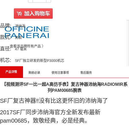
品牌:
沛纳海
款式:
男款
查看该品牌所有产品 〉
直径:
47 毫米
机芯:
SF厂独立研发的新型P3000机芯
产品详情
购前必读
使用注意事项
售后服务
【视频测评SF一比一超A高仿手表】复古神器沛纳海RADIOMIR系
列PAM00685腕表
SF厂复古神器‼️没有比这更怀旧的沛纳海了
2017SF厂同步沛纳海官方全新发布最新
pam00685，致敬经典，必是经典。