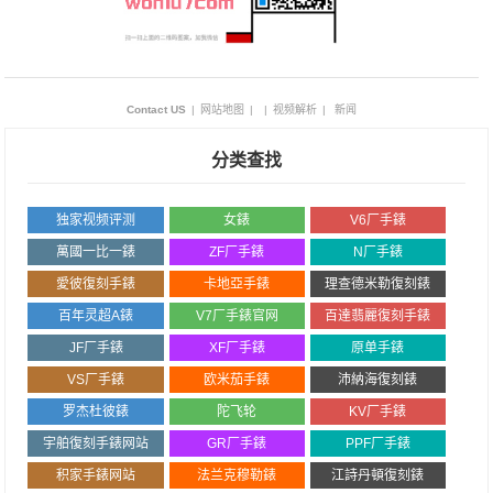
Contact US
|
网站地图
|
|
视频解析
|
新闻
分类查找
独家视频评测
女錶
V6厂手錶
萬國一比一錶
ZF厂手錶
N厂手錶
愛彼復刻手錶
卡地亞手錶
理查德米勒復刻錶
百年灵超A錶
V7厂手錶官网
百達翡麗復刻手錶
JF厂手錶
XF厂手錶
原单手錶
VS厂手錶
欧米茄手錶
沛納海復刻錶
罗杰杜彼錶
陀飞轮
KV厂手錶
宇舶復刻手錶网站
GR厂手錶
PPF厂手錶
积家手錶网站
法兰克穆勒錶
江詩丹頓復刻錶