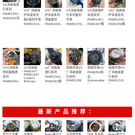
VS沛纳海潜
行系列
VS厂沛纳海
VS厂沛纳海
VS沛纳海潜
VS沛纳海庐
VS厂沛纳海
PAM01563，
庐米诺系列
庐米诺系列
行系列复刻
米诺系列
庐米诺系列
PAM1563顶
超A复刻手表
顶级复刻
手表
PAM01467，
PAM01356，
级复刻腕表
PAM02319，
PAM01096，
PAM01676，
PAM1467腕
PAM1356腕
PAM2319腕
PAM1096腕
PAM1676腕
表纽约版
表
表
表
表
VVS沛纳海
VS沛纳海
vs厂沛纳海
视频评测VS
视频评测VS
视频评测VS
PAM1467
特别版腕表
潜行系列
厂沛纳海潜
PANERAI新
厂沛纳海潜
PAM01467
系列
PAM01563，
行系列
品
行系列
Luminor
PAM01288
Submersible
PAM01226
PAM00064，
BiTempo
PAM1563腕
Navy
Titanium
腕表
腕表
PAM064腕
表
SEALS系列
DLC 纽约限
表
PAM01669
量版腕表
手表
最新产品推荐：
Rolex勞力士
劳力士大黄
卡地亚
宝玑传世系
DDF 百达翡
Rolex勞力士