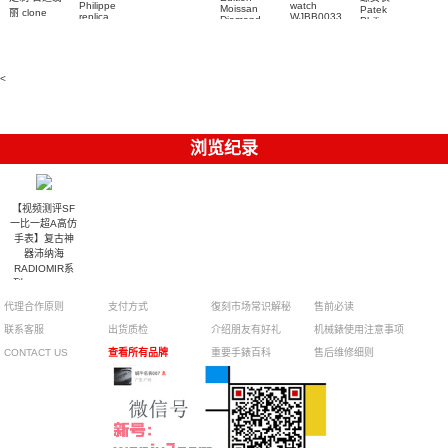
watch
Philippe
watch
Moissan
Patek
5711/111P-
丽 clone
replica
WJBB0033
Diamond
Philippe
Patek
001 百達翡
watches
Replica
卡地亞藍氣
replica
Philippe
5711/113P-
麗高仿手錶
Watch
watch
球高仿手錶
replica
001腕表百
7118/1R-
腕表
watches
腕表
010腕表
達翡麗復刻
5723/112R-
<
001腕表
手錶
浏览纪录
【视频测评SF
一比一超A高仿
手表】复古神
器沛纳海
RADIOMIR系
列PAM00685
腕表
代理合作原则
支付方式
復刻市场常识解秘
售前必读
联系客服
出货质检
介绍朋友有好礼
机械錶使用注意事项
CONTACT US
查看所有品牌
重要手錶百科
售后维修细则