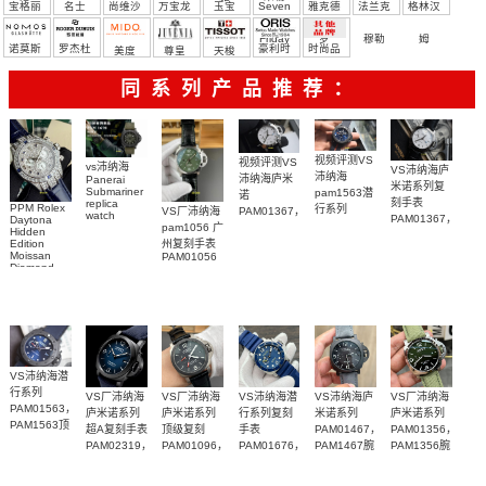
宝格丽
名士
尚维沙
万宝龙
玉宝
Seven
雅克德
法兰克
格林汉
Friday
罗
穆勒
姆
诺莫斯
罗杰杜
豪利时
时尚品
美度
尊皇
天梭
彼
牌/原单
同系列产品推荐：
视频评测VS
视频评测VS
vs沛纳海
VS沛纳海庐
沛纳海
沛纳海庐米
Panerai
米诺系列复
Submariner
pam1563潜
诺
刻手表
replica
PPM Rolex
行系列
VS厂沛纳海
PAM01367，
watch
PAM01367，
Daytona
PAM01563
pam1056 广
PAM01698
PAM1367一
Hidden
PAM1367腕
广州一比一
沛納海高仿
Edition
州复刻手表
比一复刻手
表
复刻手表腕
Moissan
PAM01056
手錶
表腕表
Diamond
表
PAM1698
Replica
腕表
Watch
VS沛纳海潜
行系列
VS厂沛纳海
VS厂沛纳海
VS沛纳海潜
VS沛纳海庐
VS厂沛纳海
PAM01563，
庐米诺系列
庐米诺系列
行系列复刻
米诺系列
庐米诺系列
PAM1563顶
超A复刻手表
顶级复刻
手表
PAM01467，
PAM01356，
级复刻腕表
PAM02319，
PAM01096，
PAM01676，
PAM1467腕
PAM1356腕
PAM2319腕
PAM1096腕
PAM1676腕
表纽约版
表
表
表
表