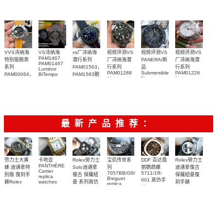
VVS沛纳海
VS沛纳海
vs厂沛纳海
视频评测VS
视频评测VS
视频评测VS
PAM1467
特别版腕表
潜行系列
厂沛纳海潜
PANERAI新
厂沛纳海潜
PAM01467
系列
PAM01563，
行系列
品
行系列
Luminor
PAM01288
Submersible
PAM01226
PAM00064，
BiTempo
PAM1563腕
Navy
Titanium
腕表
腕表
PAM064腕
表
SEALS系列
DLC 纽约限
表
PAM01669
量版腕表
手表
最新产品推荐：
Rolex勞力士
劳力士大黄
卡地亚
宝玑传世系
DDF 百达翡
Rolex勞力士
PANTHÈRE
Solo迪通拿
蜂 迪通拿特
列
丽鹦鹉螺
迪通拿復古
Cartier
7057BB/G9/9W6
5711/1R-
復古 保羅紐
别版 復刻手
保羅紐曼復
replica
Breguet
001 高仿手
曼 系列高仿
錶Rolex
watches
刻手錶
replica
WJPN0016
錶 Patek
Bumblebee
Rolex Paul
復刻手錶
watches 寶
blaken
Philippe
Newman
卡地亞復刻
璣高仿手錶
Daytona
Nautilus
replica
手錶 腕表
Replica
replica
watch
腕表
Watch
watch