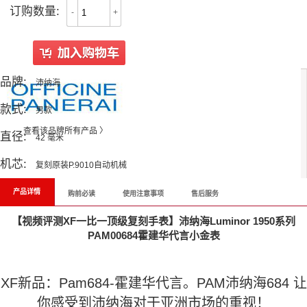
订购数量:
-
+
品牌:
沛纳海
款式:
男款
查看该品牌所有产品 〉
直径:
42 毫米
机芯:
复刻原装P.9010自动机械
产品详情
购前必读
使用注意事项
售后服务
【视频评测XF一比一顶级复刻手表】沛纳海Luminor 1950系列
PAM00684霍建华代言小金表
XF新品：Pam684-霍建华代言。PAM沛纳海684 让
你感受到沛纳海对于亚洲市场的重视！