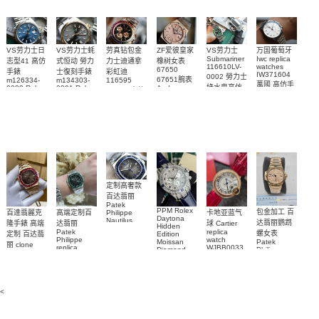
VS劳力士日
VS劳力士蚝
劳真钻包金
ZF爱彼皇家
VS劳力士
万国葡萄牙
Submariner
Iwc replica
志型41 高仿
式恒动 勞力
力士迪通拿
橡树女表
116610LV-
watches
67650
手錶
士復刻手錶
彩虹迪
IW371604
0002 勞力士
67651腕表
m126334-
m134303-
116595
萬國 高仿手
綠水鬼高仿
0002 Rolex
0001 Rolex
Audemars
RBOW 高仿
錶 腕表
Replica
Oyster
Piguet
手錶(绿水
手表腕錶
Perpetual
Replica
watch 腕表
鬼)Rolex
replica
Replica
watch 愛彼
Rolex watch
Green Dial
watch 腕表
高仿手錶
Rainbow
(Green
Submariner)
Replica
watch
定制高奢款
百达翡丽
Patek
PPM Rolex
包金加工 百
百達翡麗克
高端定制百
卡地亚蓝气
Philippe
Daytona
Nautilus
达翡丽鹦鹉
隆手錶 高端
达翡丽
球 Cartier
Hidden
replica
Patek
replica
螺女表
定制 百达翡
Edition
watch
Philippe
watch
Moissan
Patek
5711/111P-
丽 clone
replica
WJBB0033
Diamond
Philippe
Patek
001 百達翡
watches
Replica
卡地亞藍氣
replica
Philippe
5711/113P-
麗高仿手錶
Watch
watch
球高仿手錶
replica
001腕表百
7118/1R-
腕表
watches
腕表
010腕表
達翡麗復刻
5723/112R-
<
001腕表
手錶