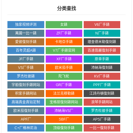
分类查找
独家视频评测
女錶
V6厂手錶
萬國一比一錶
ZF厂手錶
N厂手錶
愛彼復刻手錶
卡地亞手錶
理查德米勒復刻錶
百年灵超A錶
V7厂手錶官网
百達翡麗復刻手錶
JF厂手錶
XF厂手錶
原单手錶
VS厂手錶
欧米茄手錶
沛納海復刻錶
罗杰杜彼錶
陀飞轮
KV厂手錶
宇舶復刻手錶网站
GR厂手錶
PPF厂手錶
积家手錶网站
法兰克穆勒錶
江詩丹頓復刻錶
高端真金真钻定制
宝格丽復刻錶网站
浪琴手錶网站
欧米茄復刻手錶
沛納海VS厂
罗杰杜彼手錶
APF厂
SBF厂
APS厂手錶
C+厂格林尼治
顶级復刻手錶
一比一復刻手錶