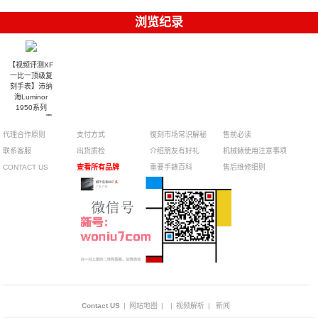
浏览纪录
【视频评测XF
一比一顶级复
刻手表】沛纳
海Luminor
1950系列
PAM00684霍
建华代言小金
代理合作原则
支付方式
復刻市场常识解秘
售前必读
表
联系客服
出货质检
介绍朋友有好礼
机械錶使用注意事项
CONTACT US
查看所有品牌
重要手錶百科
售后维修细则
Contact US
|
网站地图
|
|
视频解析
|
新闻