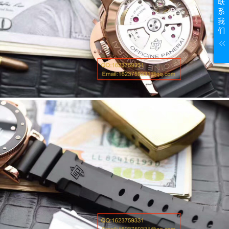
联
系
我
们