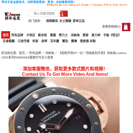
热门搜索：
视频解说
女士腕錶
原单正品
查看购物袋(
0
)
0
首页
所有品牌
卡地亞
歐米茄
萬國
勞力士
沛納海
愛彼
真力時
宇舶《恒宝》
百達翡麗
江詩丹頓
积家
浪琴
百年靈
寶珀
寶璣
理查德.米勒
您当前位置：
首页
⁄
所有品牌
⁄
沛納海
⁄ 【视频评测XF一比一顶级复刻手表】沛纳海Luminor
1950系列PAM00684霍建华代言小金表
添加客服微信，获取更多款式图片和视频！
Contact Us To Get More Video And Items!