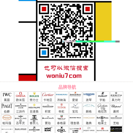
品牌导航
萬國
欧米茄
勞力士
卡地亞
沛納海
愛彼
浪琴
宇舶
真力时
（恒
伯爵
江詩丹
百達翡
积家
帝舵
宝玑
朗格
格拉苏
蕭邦
宝）
頓
麗
蒂
帕玛强
百年灵
香奈儿
寶珀
泰格豪
理查德.
雅典
柏莱士
芝柏
尼
雅
米勒