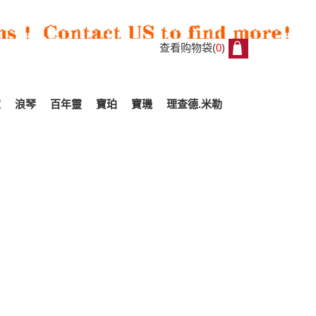
查看购物袋(
0
)
0
家
浪琴
百年靈
寶珀
寶璣
理查德.米勒