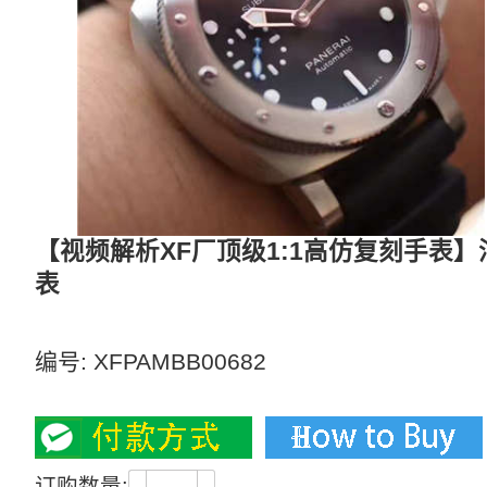
【视频解析XF厂顶级1:1高仿复刻手表】沛纳海
表
【独家视频解析】女生戴也毫无压力（佩纳海男女都
编号:
XFPAMBB00682
3000
订购数量: