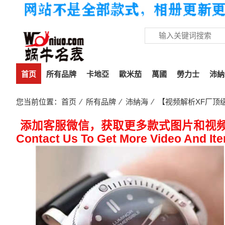
首页
所有品牌
卡地亞
歐米茄
萬國
勞力士
沛納
您当前位置：
首页
⁄
所有品牌
⁄
沛納海
⁄ 【视频解析XF厂顶级1
添加客服微信，获取更多款式图片和视
Contact Us To Get More Video And It