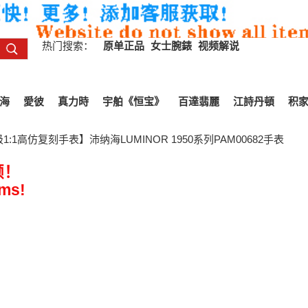
热门搜索：
原单正品
女士腕錶
视频解说
海
愛彼
真力時
宇舶《恒宝》
百達翡麗
江詩丹頓
积
:1高仿复刻手表】沛纳海LUMINOR 1950系列PAM00682手表
频！
ems!