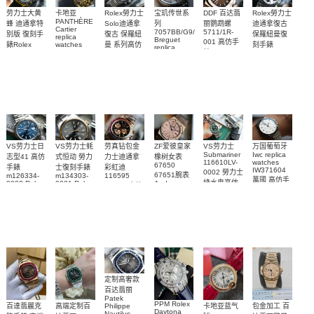
Rolex勞力士
劳力士大黄
卡地亚
宝玑传世系
DDF 百达翡
Rolex勞力士
PANTHÈRE
Solo迪通拿
蜂 迪通拿特
列
丽鹦鹉螺
迪通拿復古
Cartier
7057BB/G9/9W6
5711/1R-
復古 保羅紐
别版 復刻手
保羅紐曼復
replica
Breguet
001 高仿手
曼 系列高仿
錶Rolex
watches
刻手錶
replica
WJPN0016
錶 Patek
Bumblebee
Rolex Paul
復刻手錶
watches 寶
blaken
Philippe
Newman
卡地亞復刻
璣高仿手錶
Daytona
Nautilus
replica
手錶 腕表
Replica
replica
watch
腕表
Watch
watch
VS劳力士日
VS劳力士蚝
劳真钻包金
ZF爱彼皇家
VS劳力士
万国葡萄牙
Submariner
Iwc replica
志型41 高仿
式恒动 勞力
力士迪通拿
橡树女表
116610LV-
watches
67650
手錶
士復刻手錶
彩虹迪
IW371604
0002 勞力士
67651腕表
m126334-
m134303-
116595
萬國 高仿手
綠水鬼高仿
0002 Rolex
0001 Rolex
Audemars
RBOW 高仿
錶 腕表
Replica
Oyster
Piguet
手錶(绿水
手表腕錶
Perpetual
Replica
watch 腕表
鬼)Rolex
replica
Replica
watch 愛彼
Rolex watch
Green Dial
watch 腕表
高仿手錶
Rainbow
(Green
Submariner)
Replica
watch
定制高奢款
百达翡丽
Patek
PPM Rolex
包金加工 百
百達翡麗克
高端定制百
卡地亚蓝气
Philippe
Daytona
Nautilus