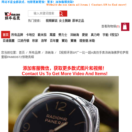
热门搜索：
视频解说
女士腕錶
原单正品
查看购物袋(
0
)
0
首页
所有品牌
卡地亞
歐米茄
萬國
勞力士
沛納海
愛彼
真力時
宇舶《恒宝》
百達翡麗
江詩丹頓
积家
浪琴
百年靈
寶珀
寶璣
理查德.米勒
您当前位置：
首页
⁄
所有品牌
⁄
沛納海
⁄ 【视频评测SF厂一比一超A高仿手表沛纳海佛罗伦萨限
量版PAM00672惊艳亮相
添加客服微信，获取更多款式图片和视频！
Contact Us To Get More Video And Items!