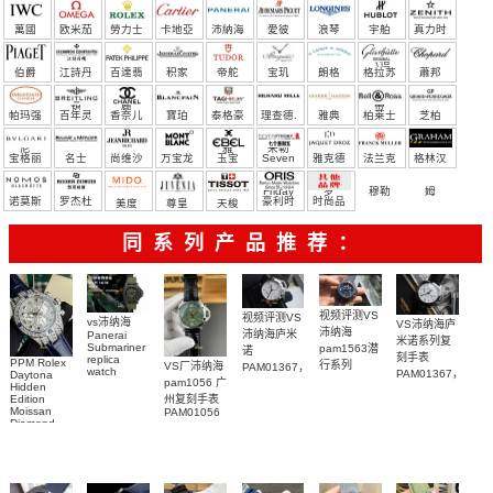
萬國
欧米茄
勞力士
卡地亞
沛納海
愛彼
浪琴
宇舶
真力时
（恒
伯爵
江詩丹
百達翡
积家
帝舵
宝玑
朗格
格拉苏
蕭邦
宝）
頓
麗
蒂
帕玛强
百年灵
香奈儿
寶珀
泰格豪
理查德.
雅典
柏莱士
芝柏
尼
雅
米勒
宝格丽
名士
尚维沙
万宝龙
玉宝
Seven
雅克德
法兰克
格林汉
Friday
罗
穆勒
姆
诺莫斯
罗杰杜
豪利时
时尚品
美度
尊皇
天梭
彼
牌/原单
同系列产品推荐：
视频评测VS
视频评测VS
vs沛纳海
VS沛纳海庐
沛纳海
沛纳海庐米
Panerai
米诺系列复
Submariner
pam1563潜
诺
刻手表
replica
PPM Rolex
行系列
VS厂沛纳海
PAM01367，
watch
PAM01367，
Daytona
PAM01563
pam1056 广
PAM01698
PAM1367一
Hidden
PAM1367腕
广州一比一
沛納海高仿
Edition
州复刻手表
比一复刻手
表
复刻手表腕
Moissan
PAM01056
手錶
表腕表
Diamond
表
PAM1698
Replica
腕表
Watch