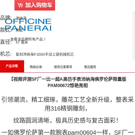
品牌:
沛纳海
款式:
男款
查看该品牌所有产品 〉
直径:
47 毫米
机芯:
复刻沛纳海P.3000手动上链机械机芯
产品详情
购前必读
使用注意事项
售后服务
【视频评测SF厂一比一超A高仿手表沛纳海佛罗伦萨限量版
PAM00672惊艳亮相
引领潮流，精工细琢，雕花工艺全新升级，整表采
用316精钢雕刻，
纹路圆润清晰，极具历史感与复古面彩！
一如佛罗伦萨第一款腕表pam00604一样，SF厂一