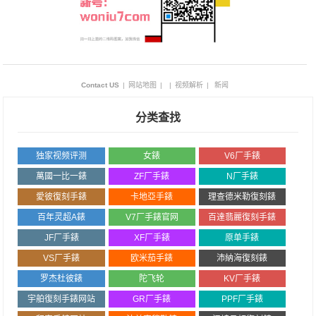
Contact US
|
网站地图
|
|
视频解析
|
新闻
分类查找
独家视频评测
女錶
V6厂手錶
萬國一比一錶
ZF厂手錶
N厂手錶
愛彼復刻手錶
卡地亞手錶
理查德米勒復刻錶
百年灵超A錶
V7厂手錶官网
百達翡麗復刻手錶
JF厂手錶
XF厂手錶
原单手錶
VS厂手錶
欧米茄手錶
沛納海復刻錶
罗杰杜彼錶
陀飞轮
KV厂手錶
宇舶復刻手錶网站
GR厂手錶
PPF厂手錶