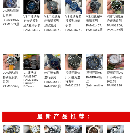
VS沛纳海潜
行系列
VS厂沛纳海
VS厂沛纳海
VS沛纳海潜
VS沛纳海庐
VS厂沛纳海
PAM01563，
庐米诺系列
庐米诺系列
行系列复刻
米诺系列
庐米诺系列
PAM1563顶
超A复刻手表
顶级复刻
手表
PAM01467，
PAM01356，
级复刻腕表
PAM02319，
PAM01096，
PAM01676，
PAM1467腕
PAM1356腕
PAM2319腕
PAM1096腕
PAM1676腕
表纽约版
表
表
表
表
VVS沛纳海
VS沛纳海
vs厂沛纳海
视频评测VS
视频评测VS
视频评测VS
PAM1467
特别版腕表
潜行系列
厂沛纳海潜
PANERAI新
厂沛纳海潜
PAM01467
系列
PAM01563，
行系列
品
行系列
Luminor
PAM01288
Submersible
PAM01226
PAM00064，
BiTempo
PAM1563腕
Navy
Titanium
腕表
腕表
PAM064腕
表
SEALS系列
DLC 纽约限
表
PAM01669
量版腕表
手表
最新产品推荐：