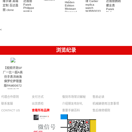
达翡丽鹦鹉
隆手錶 高端
达翡丽
球 Cartier
Hidden
replica
Patek
replica
螺女表
定制 百达翡
Edition
watch
Philippe
watch
Moissan
Patek
5711/111P-
丽 clone
replica
WJBB0033
Diamond
Philippe
Patek
001 百達翡
watches
Replica
卡地亞藍氣
replica
Philippe
5711/113P-
麗高仿手錶
Watch
watch
球高仿手錶
replica
001腕表百
7118/1R-
腕表
watches
腕表
010腕表
達翡麗復刻
5723/112R-
<
001腕表
手錶
浏览纪录
【视频评测SF
厂一比一超A高
仿手表沛纳海
佛罗伦萨限量
版PAM00672
惊艳亮相
代理合作原则
支付方式
復刻市场常识解秘
售前必读
联系客服
出货质检
介绍朋友有好礼
机械錶使用注意事项
CONTACT US
查看所有品牌
重要手錶百科
售后维修细则