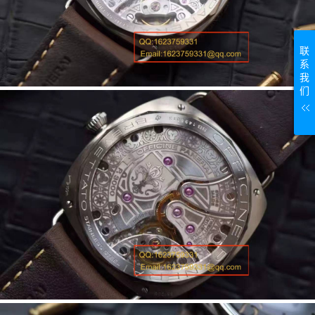
联
系
我
们