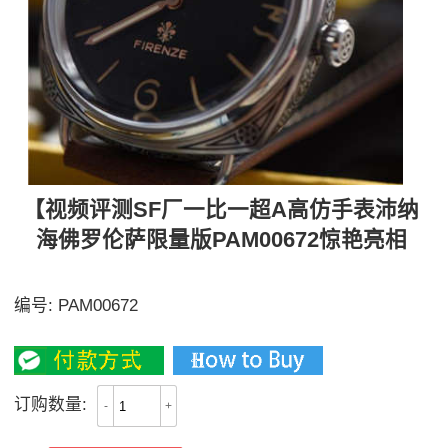
【视频评测SF厂一比一超A高仿手表沛纳
海佛罗伦萨限量版PAM00672惊艳亮相
【独家视频讲解、实力取胜】
编号:
PAM00672
3200
订购数量:
-
+