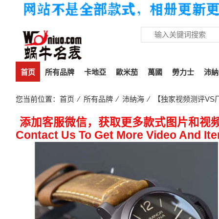
首页
所有品牌
卡地亞
歐米茄
萬國
勞力士
沛納
您当前位置：
首页
⁄
所有品牌
⁄
沛納海
⁄ 【独家视频测评VS厂1
添加客服微信，获取更多款式图片和视
Contact Us To Get More Video And It