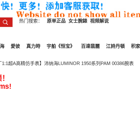
热门搜索：
原单正品
女士腕錶
视频解说
海
愛彼
真力時
宇舶《恒宝》
百達翡麗
江詩丹頓
积
:1超A高精仿手表】沛纳海LUMINOR 1950系列PAM 00386腕表
频！
ems!