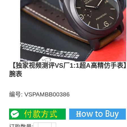
【独家视频测评VS厂1:1超A高精仿手表】沛纳
腕表
VS出品的细节做工和全新开发的P9000机芯的稳定
编号:
VSPAMBB00386
3000
订购数量: