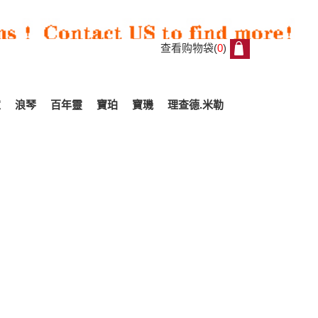
查看购物袋(
0
)
0
家
浪琴
百年靈
寶珀
寶璣
理查德.米勒