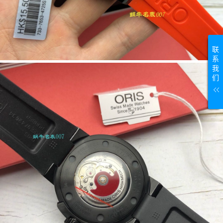
联
系
我
们