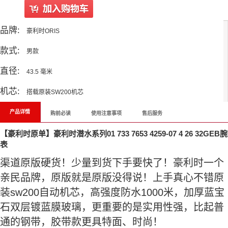
品牌:
豪利时ORIS
款式:
男款
直径:
43.5 毫米
机芯:
搭载原装SW200机芯
产品详情
购前必读
使用注意事项
售后服务
【豪利时原单】豪利时潜水系列01 733 7653 4259-07 4 26 32GEB腕
表
渠道原版硬货！少量到货下手要快了！豪利时一个
亲民品牌，原版就是原版没得说！上手真心不错原
装sw200自动机芯，高强度防水1000米，加厚蓝宝
石双层镀蓝膜玻璃，更重要的是实用性强，比起普
通的钢带，胶带款更具特面、时尚！