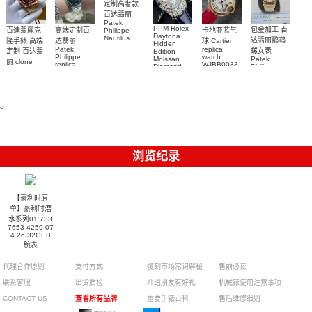
定制高奢款
百达翡丽
Patek
PPM Rolex
包金加工 百
百達翡麗克
高端定制百
卡地亚蓝气
Philippe
Daytona
Nautilus
达翡丽鹦鹉
隆手錶 高端
达翡丽
球 Cartier
Hidden
replica
Patek
replica
螺女表
定制 百达翡
Edition
watch
Philippe
watch
Moissan
Patek
5711/111P-
丽 clone
replica
WJBB0033
Diamond
Philippe
Patek
001 百達翡
watches
Replica
卡地亞藍氣
replica
Philippe
5711/113P-
麗高仿手錶
Watch
watch
球高仿手錶
replica
001腕表百
7118/1R-
腕表
watches
腕表
010腕表
達翡麗復刻
5723/112R-
<
001腕表
手錶
浏览纪录
【豪利时原
单】豪利时潜
水系列01 733
7653 4259-07
4 26 32GEB
腕表
代理合作原则
支付方式
復刻市场常识解秘
售前必读
联系客服
出货质检
介绍朋友有好礼
机械錶使用注意事项
CONTACT US
查看所有品牌
重要手錶百科
售后维修细则