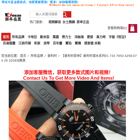
热门搜索：
视频解说
女士腕錶
原单正品
查看购物袋(
0
)
0
首页
所有品牌
卡地亞
歐米茄
萬國
勞力士
沛納海
愛彼
真力時
宇舶《恒宝》
百達翡麗
江詩丹頓
积家
浪琴
百年靈
寶珀
寶璣
理查德.米勒
您当前位置：
首页
⁄
所有品牌
⁄
豪利时
⁄ 【豪利时原单】豪利时潜水系列01 733 7653 4259-07
4 26 32GEB腕表
添加客服微信，获取更多款式图片和视频！
Contact Us To Get More Video And Items!