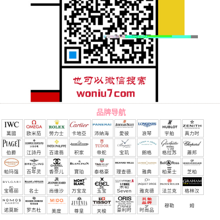
品牌导航
萬國
欧米茄
勞力士
卡地亞
沛納海
愛彼
浪琴
宇舶
真力时
（恒
伯爵
江詩丹
百達翡
积家
帝舵
宝玑
朗格
格拉苏
蕭邦
宝）
頓
麗
蒂
帕玛强
百年灵
香奈儿
寶珀
泰格豪
理查德.
雅典
柏莱士
芝柏
尼
雅
米勒
宝格丽
名士
尚维沙
万宝龙
玉宝
Seven
雅克德
法兰克
格林汉
Friday
罗
穆勒
姆
诺莫斯
罗杰杜
豪利时
时尚品
美度
尊皇
天梭