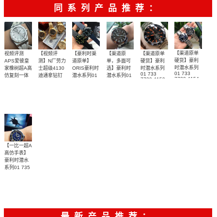
彼
牌/原单
同系列产品推荐：
【渠道原单
视频评测
【视频评
【豪利时渠
【渠道原
【渠道原单
硬货】豪利
APS爱彼皇
测】N厂劳力
道原单】
单，多面可
硬货】豪利
时潜水系列
家橡树超A高
士超级4130
ORIS豪利时
选】豪利时
时潜水系列
01 733
01 733
仿复刻一体
迪通拿钻钉
潜水系列01
潜水系列01
7730 4154-
7730 4159-
m116508-
733 7653
733 7730
机
07 8 24
07 8 24
【渠道原单
天然橡胶表
独家视频评
渠道原单
多面可选
【渠道原单
4722-07 4
4159-07 4
0006、
15500ST.OO.1220ST.04
05PEB和01
05PEB腕表
26 34BEB
24 64EB腕
m116503-
硬货】原装
橡胶表带
带白面很美
测N厂新品钻
硬货】原装
733 7730
腕表
0008腕表
表
4135-07 8
sw200自动
～质感爆炸
面4130迪通
sw200自动
24 05PEB
腕表
机芯，高强
拿
机芯，高强
度防水1000
度防水1000
米，
米，
【一比一超A
高仿手表】
豪利时潜水
系列01 735
7673 4185-
【独家视频
Set RS腕表
解析】送黄
面胶带
最新产品推荐：