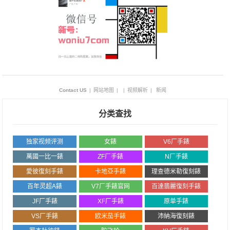
Contact US
|
网站地图
|
|
视频解析
|
新闻
分类查找
独家视频评测
女錶
V6厂手錶
萬國一比一錶
ZF厂手錶
N厂手錶
愛彼復刻手錶
卡地亞手錶
理查德米勒復刻錶
百年灵超A錶
V7厂手錶官网
百達翡麗復刻手錶
JF厂手錶
XF厂手錶
原单手錶
VS厂手錶
欧米茄手錶
沛納海復刻錶