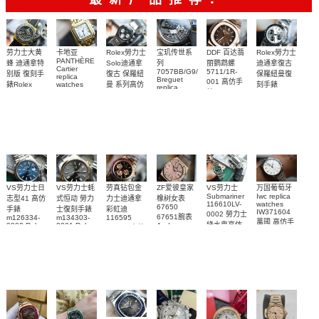
Rolex勞力士
劳力士大黄
卡地亚
宝玑传世系
DDF 百达翡
Rolex勞力士
PANTHÈRE
Solo迪通拿
蜂 迪通拿特
列
丽鹦鹉螺
迪通拿復古
Cartier
7057BB/G9/9W6
5711/1R-
復古 保羅紐
别版 復刻手
保羅紐曼復
replica
Breguet
001 高仿手
曼 系列高仿
錶Rolex
watches
刻手錶
replica
WJPN0016
錶 Patek
Bumblebee
Rolex Paul
復刻手錶
watches 寶
blaken
Philippe
Newman
卡地亞復刻
璣高仿手錶
Daytona
Nautilus
replica
手錶 腕表
Replica
replica
watch
腕表
Watch
watch
VS劳力士日
VS劳力士蚝
劳真钻包金
ZF爱彼皇家
VS劳力士
万国葡萄牙
Submariner
Iwc replica
志型41 高仿
式恒动 勞力
力士迪通拿
橡树女表
116610LV-
watches
67650
手錶
士復刻手錶
彩虹迪
IW371604
0002 勞力士
67651腕表
m126334-
m134303-
116595
萬國 高仿手
綠水鬼高仿
0002 Rolex
0001 Rolex
Audemars
RBOW 高仿
錶 腕表
Replica
Oyster
Piguet
手錶(绿水
手表腕錶
Perpetual
Replica
watch 腕表
鬼)Rolex
replica
Replica
watch 愛彼
Rolex watch
Green Dial
watch 腕表
高仿手錶
Rainbow
(Green
Submariner)
Replica
watch