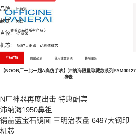
品牌:
沛纳海
款式:
男款
查看该品牌所有产品 〉
直径:
47 毫米
机芯:
6497大钢印手动机械机芯
产品详情
购前必读
使用注意事项
售后服务
【NOOB厂一比一超A高仿手表】沛纳海限量珍藏款系列PAM00127
腕表
N厂神器再度出击 特惠酬宾
沛纳海1950鼻祖
锅盖蓝宝石镜面 三明治表盘 6497大钢印
机芯