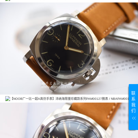
联
系
我
们