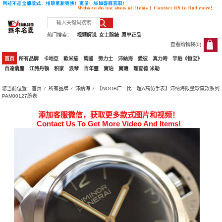
热门搜索：
视频解说
女士腕錶
原单正品
查看购物袋(
0
)
0
首页
所有品牌
卡地亞
歐米茄
萬國
勞力士
沛納海
愛彼
真力時
宇舶《恒宝》
百達翡麗
江詩丹頓
积家
浪琴
百年靈
寶珀
寶璣
理查德.米勒
您当前位置：
首页
⁄
所有品牌
⁄
沛納海
⁄ 【NOOB厂一比一超A高仿手表】沛纳海限量珍藏款系列
PAM00127腕表
添加客服微信，获取更多款式图片和视频！
Contact Us To Get More Video And Items!