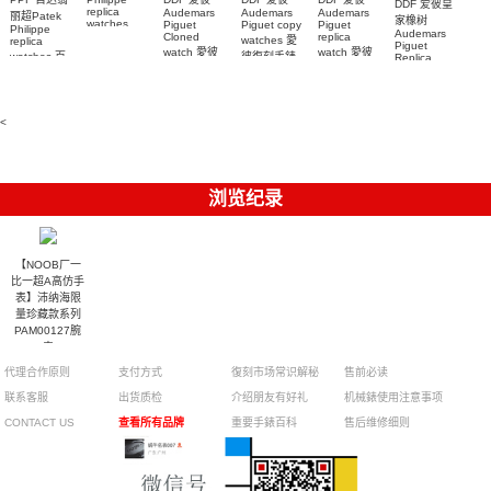
DDF 爱彼皇
replica
Audemars
Audemars
Audemars
丽超Patek
家橡树
watches
Piguet
Piguet copy
Piguet
Philippe
Audemars
6102R-001
Cloned
replica
watches 愛
replica
Piguet
百達翡麗高
watch 愛彼
watch 愛彼
watches 百
彼復刻手錶
Replica
仿手錶 腕表
高仿手錶
高仿手錶
watch
26240OR.OO.1320OR.08
99999
達翡麗復刻
99999
26240CE.OO.122
26239OR.OO.1220OR.01
26240OR.OO.D315CR.02
腕表
手錶
26240CE.OO.122
腕表
腕表
6104G-001
腕表
腕表
<
浏览纪录
【NOOB厂一
比一超A高仿手
表】沛纳海限
量珍藏款系列
PAM00127腕
表
代理合作原则
支付方式
復刻市场常识解秘
售前必读
联系客服
出货质检
介绍朋友有好礼
机械錶使用注意事项
CONTACT US
查看所有品牌
重要手錶百科
售后维修细则