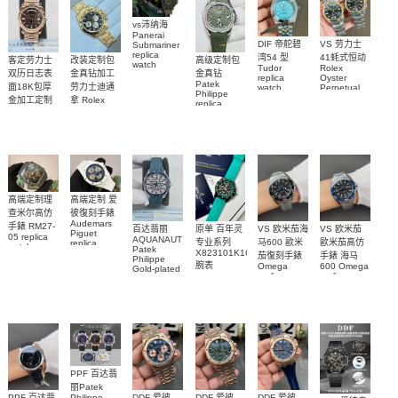
vs沛纳海
Panerai
DIF 帝舵碧
VS 劳力士
Submariner
replica
湾54 型
41蚝式恒动
客定劳力士
改装定制包
高级定制包
watch
Tudor
Rolex
双历日志表
金真钻加工
金真钻
PAM01698
replica
Oyster
Patek
沛納海高仿
面18K包厚
劳力士迪通
watch
Perpetual
Philippe
M79000-
replica
手錶
金加工定制
拿 Rolex
replica
watch
0001 高仿手
PAM1698
Daytona
勞力士包金
watch百达翡
m134303-
replica
錶腕表
腕表
復刻手錶
0001高仿手
丽
watch
Rolex
custom gold
AQUANAUT
錶腕表
replica
and
5267/200A-
watch
diamonds
011復刻手錶
m126508-
腕表
0003腕表
高端定制理
高端定制 爱
查米尔高仿
彼復刻手錶
Audemars
手錶 RM27-
百达翡丽
原单 百年灵
VS 欧米茄海
VS 欧米茄
Piguet
05 replica
AQUANAUT
专业系列
马600 歐米
歐米茄高仿
replica
watch
Patek
watches
X823101K1C1S1
茄復刻手錶
手錶 海马
Richard
Philippe
26579CB.OO.1225CB.01
腕表
Mille RM 27-
Omega
600 Omega
Gold-plated
腕表
replica
replica
real
05腕表
watches
watches
diamonds
217.30.42.21.01.001
217.30.42.21.01.
Replica
watch
腕表
腕表
5268/461G-
001包金真
钻 腕表
PPF 百达翡
丽Patek
Philippe
PPF 百达翡
DDF 爱彼
DDF 爱彼
DDF 爱彼