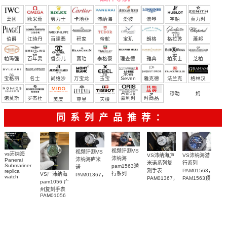
萬國
欧米茄
勞力士
卡地亞
沛納海
愛彼
浪琴
宇舶
真力时
（恒
伯爵
江詩丹
百達翡
积家
帝舵
宝玑
朗格
格拉苏
蕭邦
宝）
頓
麗
蒂
帕玛强
百年灵
香奈儿
寶珀
泰格豪
理查德.
雅典
柏莱士
芝柏
尼
雅
米勒
宝格丽
名士
尚维沙
万宝龙
玉宝
Seven
雅克德
法兰克
格林汉
Friday
罗
穆勒
姆
诺莫斯
罗杰杜
豪利时
时尚品
美度
尊皇
天梭
彼
牌/原单
同系列产品推荐：
视频评测VS
视频评测VS
vs沛纳海
VS沛纳海庐
VS沛纳海潜
沛纳海
沛纳海庐米
Panerai
米诺系列复
行系列
Submariner
pam1563潜
诺
刻手表
PAM01563，
replica
行系列
VS厂沛纳海
PAM01367，
watch
PAM01367，
PAM1563顶
PAM01563
pam1056 广
PAM01698
PAM1367一
PAM1367腕
级复刻腕表
广州一比一
沛納海高仿
州复刻手表
比一复刻手
表
复刻手表腕
PAM01056
手錶
表腕表
表
PAM1698
腕表