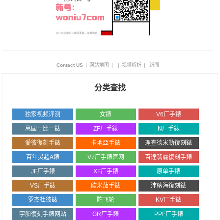
Contact US
|
网站地图
|
|
视频解析
|
新闻
分类查找
独家视频评测
女錶
V6厂手錶
萬國一比一錶
ZF厂手錶
N厂手錶
愛彼復刻手錶
卡地亞手錶
理查德米勒復刻錶
百年灵超A錶
V7厂手錶官网
百達翡麗復刻手錶
JF厂手錶
XF厂手錶
原单手錶
VS厂手錶
欧米茄手錶
沛納海復刻錶
罗杰杜彼錶
陀飞轮
KV厂手錶
宇舶復刻手錶网站
GR厂手錶
PPF厂手錶