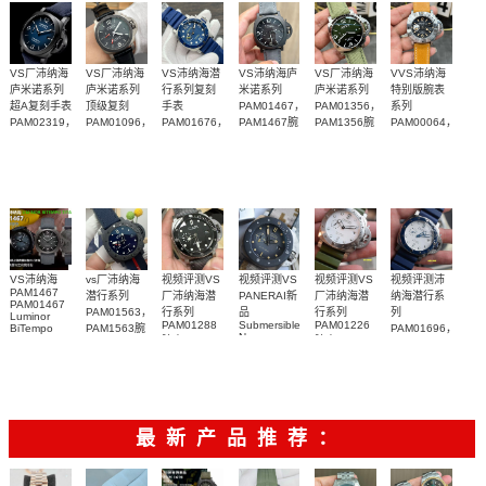
VS厂沛纳海
VS厂沛纳海
VS沛纳海潜
VS沛纳海庐
VS厂沛纳海
VVS沛纳海
庐米诺系列
庐米诺系列
行系列复刻
米诺系列
庐米诺系列
特别版腕表
超A复刻手表
顶级复刻
手表
PAM01467，
PAM01356，
系列
PAM02319，
PAM01096，
PAM01676，
PAM1467腕
PAM1356腕
PAM00064，
PAM2319腕
PAM1096腕
PAM1676腕
表纽约版
表
PAM064腕
表
表
表
表
VS沛纳海
vs厂沛纳海
视频评测VS
视频评测VS
视频评测VS
视频评测沛
PAM1467
潜行系列
厂沛纳海潜
PANERAI新
厂沛纳海潜
纳海潜行系
PAM01467
PAM01563，
行系列
品
行系列
列
Luminor
PAM01288
Submersible
PAM01226
BiTempo
PAM1563腕
PAM01696，
Navy
Titanium
腕表
腕表
表
PAM1696腕
SEALS系列
DLC 纽约限
表
PAM01669
量版腕表
手表
最新产品推荐：