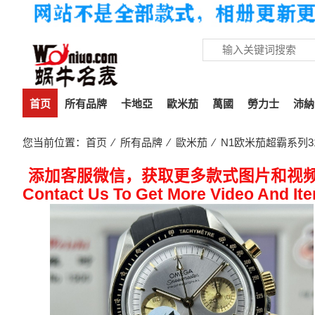
首页
所有品牌
卡地亞
歐米茄
萬國
勞力士
沛納
您当前位置：
首页
⁄
所有品牌
⁄
歐米茄
⁄ N1欧米茄超霸系列310.2
添加客服微信，获取更多款式图片和视
Contact Us To Get More Video And It