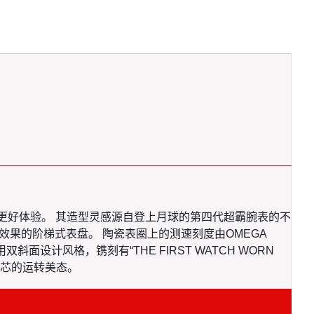
质感有更好体验。 其造型灵感源自登上月球的第四代超霸腕表的不
效果的阶梯式表盘。 陶瓷表圈上的测速刻度由OMEGA
用双斜面设计风格，镌刻有“THE FIRST WATCH WORN
文台机芯的运转美态。