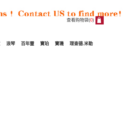
查看购物袋(
0
)
0
家
浪琴
百年靈
寶珀
寶璣
理查德.米勒