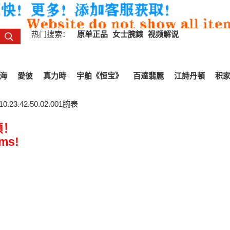
热门搜索：
原单正品
女士腕錶
视频解说
海
愛彼
真力時
宇舶《恒宝》
百達翡麗
江詩丹頓
积
3.42.50.02.001腕表
频！
ems!