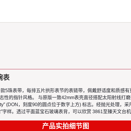
1腕表
机芯 搭配最新款5珠表带，每排五片拱形表节的表链带，佩戴舒适度和
志性的指针风格。 与原版一致42mm表壳直径搭配太阳射线打磨
Ninety” (DON，刻度90的圆点位于数字上方) 标志。经抛光处理，采
ONOMETER”字样。透过平面蓝宝石玻璃表背，可以欣赏 3861至臻天
产品实拍细节图