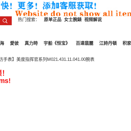
热门搜索：
原单正品
女士腕錶
视频解说
海
愛彼
真力時
宇舶《恒宝》
百達翡麗
江詩丹頓
积
表】美度指挥官系列M021.431.11.041.00腕表
频！
ems!