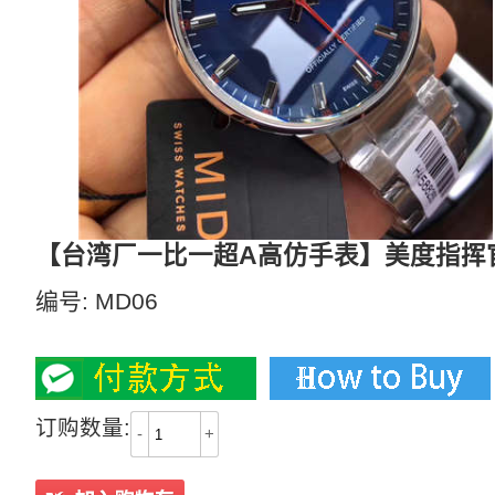
【台湾厂一比一超A高仿手表】美度指挥官系列M0
编号:
MD06
2000
订购数量:
-
+