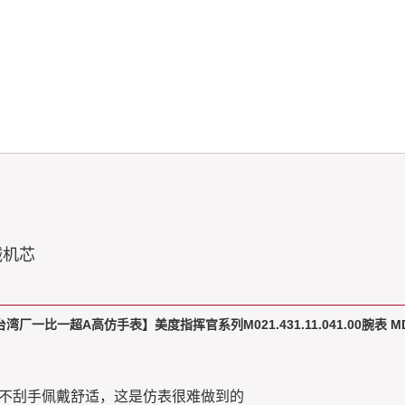
械机芯
湾厂一比一超A高仿手表】美度指挥官系列M021.431.11.041.00腕表 M
润不刮手佩戴舒适，这是仿表很难做到的