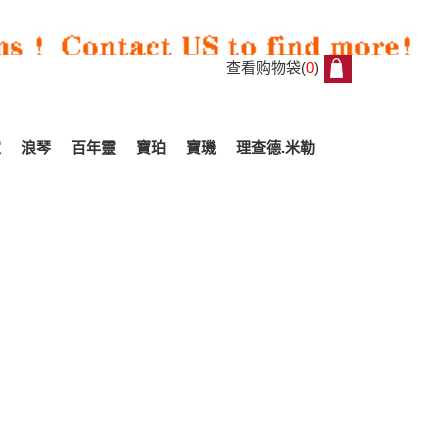
查看购物袋(
0
)
0
家
浪琴
百年靈
寶珀
寶璣
理查德.米勒