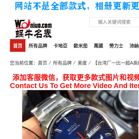
首页
所有品牌
卡地亞
歐米茄
萬國
勞力士
沛納
您当前位置：
首页
⁄
所有品牌
⁄
美度
⁄ 【台湾厂一比一超A高仿手
添加客服微信，获取更多款式图片和视
Contact Us To Get More Video And It