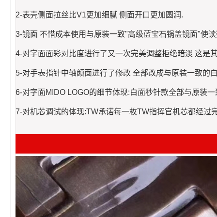
2-表壳侧面拉丝比V1更加细腻 侧面开口更加圆润.
3-镜面 不惜成本使用与原装一致"高级蓝宝石锅盖镜面"使
4-对字面面彩对比度进行了又一次完美调整拒绝暗淡 
5-对手表指针中轴颜面进行了修改 全部改成与原装一致
6-对字面MIDO LOGO的细节体现:白面秒针款全部与
7-对机芯调试的体现:TW承诺每一枚TW指挥官机芯都经过完