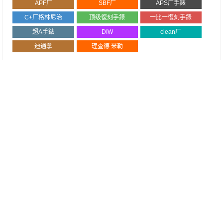
APF厂
SBF厂
APS厂手錶
C+厂格林尼治
顶级復刻手錶
一比一復刻手錶
超A手錶
DIW
clean厂
迪通拿
理查德.米勒