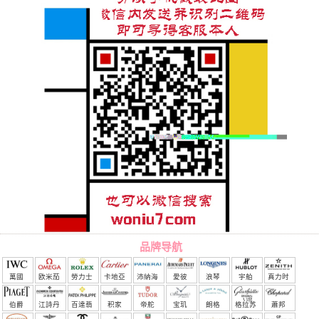
品牌导航
萬國
欧米茄
勞力士
卡地亞
沛納海
愛彼
浪琴
宇舶
真力时
（恒
伯爵
江詩丹
百達翡
积家
帝舵
宝玑
朗格
格拉苏
蕭邦