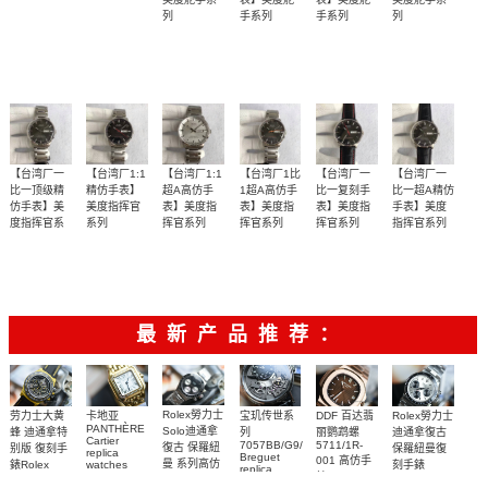
腕表
腕表(三眼金
列
手系列
手系列
列
舵计时)
M005.614.36.051.22
M005.614.16.031.00
M005.614.16.061.00
M005.430.36.051.
腕表
腕表
腕表
腕表
【台湾厂一
【台湾厂1:1
【台湾厂1:1
【台湾厂1比
【台湾厂一
【台湾厂一
比一顶级精
精仿手表】
超A高仿手
1超A高仿手
比一复刻手
比一超A精仿
仿手表】美
美度指挥官
表】美度指
表】美度指
表】美度指
手表】美度
度指挥官系
系列
挥官系列
挥官系列
挥官系列
指挥官系列
M021.431.11.051.00
M021.431.11.031.00
M021.431.11.061.01
M021.431.16.051.00
M016.430.16.061.
列
腕表
腕表
腕表
腕表
腕表
M021.431.11.061.00
腕表
最新产品推荐：
Rolex勞力士
劳力士大黄
卡地亚
宝玑传世系
DDF 百达翡
Rolex勞力士
PANTHÈRE
Solo迪通拿
蜂 迪通拿特
列
丽鹦鹉螺
迪通拿復古
Cartier
7057BB/G9/9W6
5711/1R-
復古 保羅紐
别版 復刻手
保羅紐曼復
replica
Breguet
001 高仿手
曼 系列高仿
錶Rolex
watches
刻手錶
replica
WJPN0016
錶 Patek
Bumblebee
Rolex Paul
復刻手錶
watches 寶