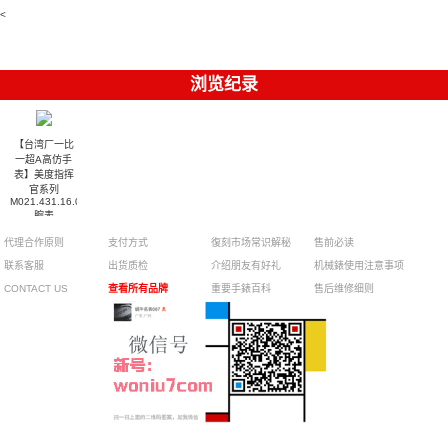
010腕表
達翡麗復刻
5723/112R-
<
001腕表
手錶
浏览纪录
【台湾厂一比
一超A高仿手
表】美度指挥
官系列
M021.431.16.031.00
腕表
代理合作原则
支付方式
復刻市场常识解秘
售前必读
联系客服
出货质检
介绍朋友有好礼
机械錶使用注意事项
CONTACT US
查看所有品牌
重要手錶百科
售后维修细则