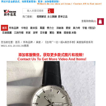
热门搜索：
视频解说
女士腕錶
原单正品
查看购物袋(
0
)
0
首页
所有品牌
卡地亞
歐米茄
萬國
勞力士
沛納海
愛彼
真力時
宇舶《恒宝》
百達翡麗
江詩丹頓
积家
浪琴
百年靈
寶珀
寶璣
理查德.米勒
您当前位置：
首页
⁄
所有品牌
⁄
美度
⁄ 【台湾厂一比一超A高仿手表】美度指挥官系列
M021.431.16.031.00腕表
添加客服微信，获取更多款式图片和视频！
Contact Us To Get More Video And Items!