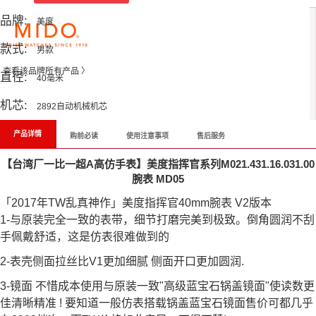
品牌:
美度
款式:
男款
查看该品牌所有产品 〉
直径:
40毫米
机芯:
2892自动机械机芯
产品详情
购前必读
使用注意事项
售后服务
【台湾厂一比一超A高仿手表】美度指挥官系列M021.431.16.031.00
腕表 MD05
「2017年TW乱真神作」美度指挥官40mm腕表 V2版本
1-与原装完全一致的表带，细节打磨完美到极致。倒角圆润不刮
手佩戴舒适，这是仿表很难做到的
2-表壳侧面拉丝比V1更加细腻 侧面开口更加圆润.
3-镜面 不惜成本使用与原装一致"高级蓝宝石锅盖镜面"使读数更
佳清晰精准 ! 要知道一般仿表搭载锅盖蓝宝石镜面售价可都几乎