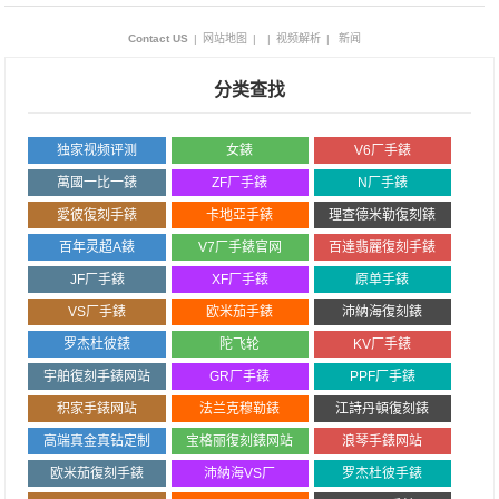
Contact US
|
网站地图
|
|
视频解析
|
新闻
分类查找
独家视频评测
女錶
V6厂手錶
萬國一比一錶
ZF厂手錶
N厂手錶
愛彼復刻手錶
卡地亞手錶
理查德米勒復刻錶
百年灵超A錶
V7厂手錶官网
百達翡麗復刻手錶
JF厂手錶
XF厂手錶
原单手錶
VS厂手錶
欧米茄手錶
沛納海復刻錶
罗杰杜彼錶
陀飞轮
KV厂手錶
宇舶復刻手錶网站
GR厂手錶
PPF厂手錶
积家手錶网站
法兰克穆勒錶
江詩丹頓復刻錶
高端真金真钻定制
宝格丽復刻錶网站
浪琴手錶网站
欧米茄復刻手錶
沛納海VS厂
罗杰杜彼手錶